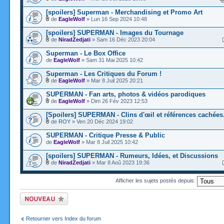
[spoilers] Superman - Merchandising et Promo Art
de
EagleWolf
» Lun 16 Sep 2024 10:48
[spoilers] SUPERMAN - Images du Tournage
de
NiradZedjati
» Sam 16 Déc 2023 20:04
Superman - Le Box Office
de
EagleWolf
» Sam 31 Mai 2025 10:42
Superman - Les Critiques du Forum !
de
EagleWolf
» Mar 8 Juil 2025 20:21
SUPERMAN - Fan arts, photos & vidéos parodiques
de
EagleWolf
» Dim 26 Fév 2023 12:53
[Spoilers] SUPERMAN - Clins d'œil et références cachées.
de
ROY
» Ven 20 Déc 2024 19:02
SUPERMAN - Critique Presse & Public
de
EagleWolf
» Mar 8 Juil 2025 10:42
[spoilers] SUPERMAN - Rumeurs, Idées, et Discussions
de
NiradZedjati
» Mar 8 Aoû 2023 19:36
Afficher les sujets postés depuis:
Ecrire un nouveau
sujet
Retourner vers Index du forum