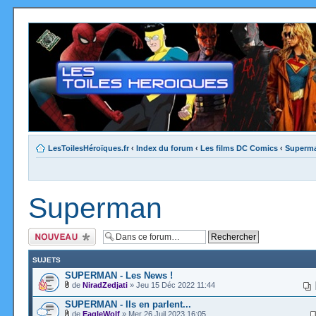
LesToilesHéroïques.fr
‹
Index du forum
‹
Les films DC Comics
‹
Superm
Superman
Ecrire un nouveau
sujet
SUJETS
SUPERMAN - Les News !
de
NiradZedjati
» Jeu 15 Déc 2022 11:44
SUPERMAN - Ils en parlent...
de
EagleWolf
» Mer 26 Juil 2023 16:05