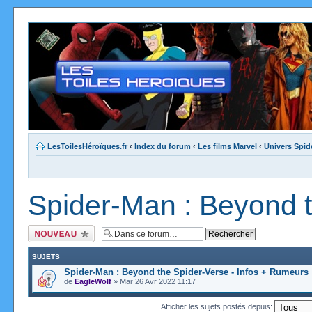
LesToilesHéroïques.fr
‹
Index du forum
‹
Les films Marvel
‹
Univers Spid
Spider-Man : Beyond 
Ecrire un nouveau
sujet
SUJETS
Spider-Man : Beyond the Spider-Verse - Infos + Rumeurs
de
EagleWolf
» Mar 26 Avr 2022 11:17
Afficher les sujets postés depuis: