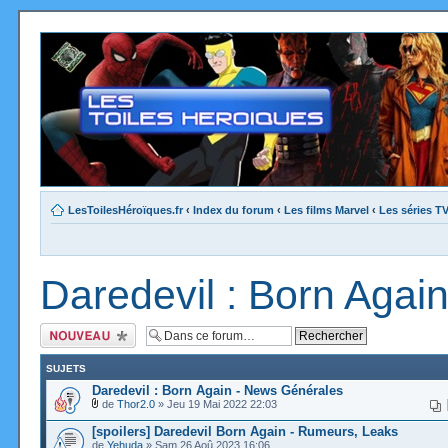
LesToilesHéroïques.fr
‹
Index du forum
‹
Les films Marvel
‹
Les séries T
Daredevil : Born Agai
Ecrire un nouveau
sujet
SUJETS
Daredevil : Born Again - News Générales
de
Thor2.0
» Jeu 19 Mai 2022 22:03
[spoilers] Daredevil Born Again - Rumeurs, Leaks
de
Yehuda
» Sam 26 Aoû 2023 16:06