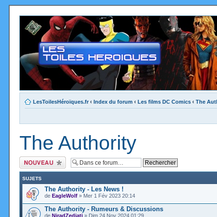
LesToilesHéroïques.fr
‹
Index du forum
‹
Les films DC Comics
‹
The Aut
The Authority
Ecrire un nouveau
sujet
SUJETS
The Authority - Les News !
de
EagleWolf
» Mer 1 Fév 2023 20:14
The Authority - Rumeurs & Discussions
de
NiradZedjati
» Dim 24 Nov 2024 01:29