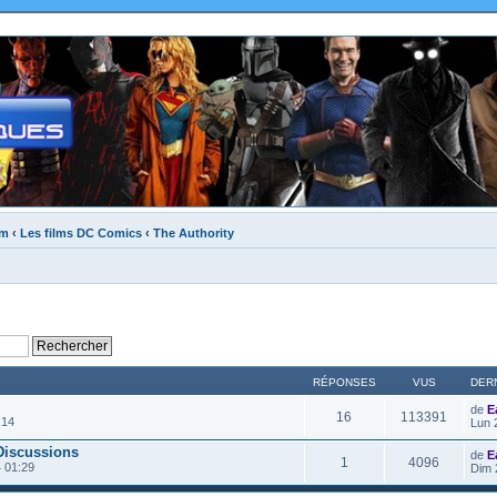
um
‹
Les films DC Comics
‹
The Authority
RÉPONSES
VUS
DER
de
E
16
113391
:14
Lun 
Discussions
de
E
1
4096
 01:29
Dim 