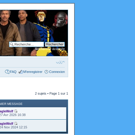
Recherche avancée
FAQ
M’enregistrer
Connexion
2 sujets • Page
1
sur
1
NIER MESSAGE
agleWolf
27 Avr 2026 16:38
agleWolf
24 Nov 2024 12:15