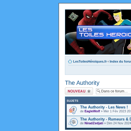
LesToilesHéroïques.fr
‹
Index du for
The Authority
Ecrire un nouveau
sujet
SUJETS
The Authority - Les News !
de
EagleWolf
» Mer 1 Fév 2023 20
The Authority - Rumeurs & 
de
NiradZedjati
» Dim 24 Nov 2024