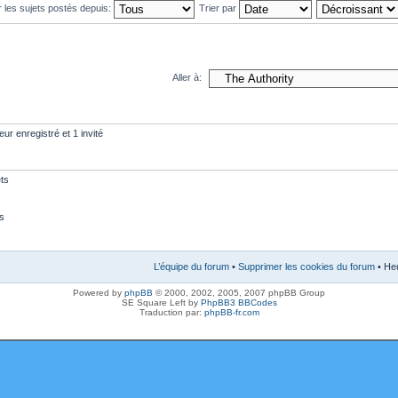
r les sujets postés depuis:
Trier par
Aller à:
eur enregistré et 1 invité
ts
s
L’équipe du forum
•
Supprimer les cookies du forum
• Heu
Powered by
phpBB
© 2000, 2002, 2005, 2007 phpBB Group
SE Square Left by
PhpBB3 BBCodes
Traduction par:
phpBB-fr.com