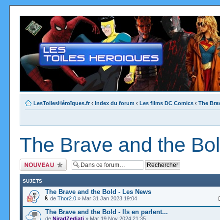
LesToilesHéroïques.fr
‹
Index du forum
‹
Les films DC Comics
‹
The Bra
The Brave and the Bo
Ecrire un nouveau
sujet
SUJETS
The Brave and the Bold - Les News
de
Thor2.0
» Mar 31 Jan 2023 19:04
The Brave and the Bold - Ils en parlent...
de
NiradZedjati
» Mar 19 Nov 2024 21:35