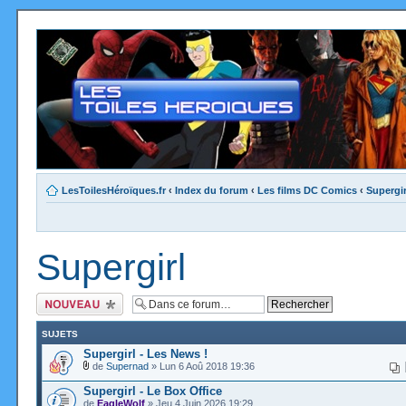
LesToilesHéroïques.fr
‹
Index du forum
‹
Les films DC Comics
‹
Supergir
Supergirl
Ecrire un nouveau
sujet
SUJETS
Supergirl - Les News !
de
Supernad
» Lun 6 Aoû 2018 19:36
Supergirl - Le Box Office
de
EagleWolf
» Jeu 4 Juin 2026 19:29