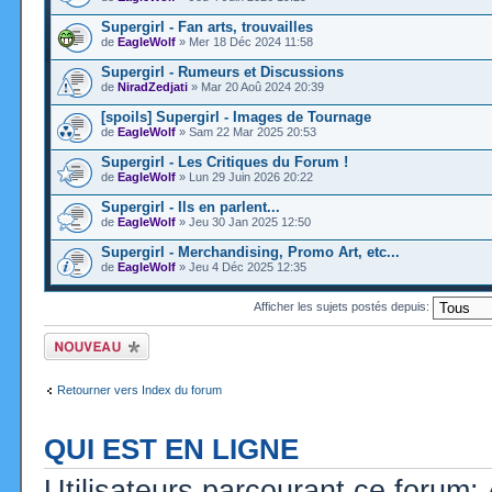
Supergirl - Fan arts, trouvailles
de
EagleWolf
» Mer 18 Déc 2024 11:58
Supergirl - Rumeurs et Discussions
de
NiradZedjati
» Mar 20 Aoû 2024 20:39
[spoils] Supergirl - Images de Tournage
de
EagleWolf
» Sam 22 Mar 2025 20:53
Supergirl - Les Critiques du Forum !
de
EagleWolf
» Lun 29 Juin 2026 20:22
Supergirl - Ils en parlent...
de
EagleWolf
» Jeu 30 Jan 2025 12:50
Supergirl - Merchandising, Promo Art, etc...
de
EagleWolf
» Jeu 4 Déc 2025 12:35
Afficher les sujets postés depuis:
Ecrire un nouveau
sujet
Retourner vers Index du forum
QUI EST EN LIGNE
Utilisateurs parcourant ce forum: A