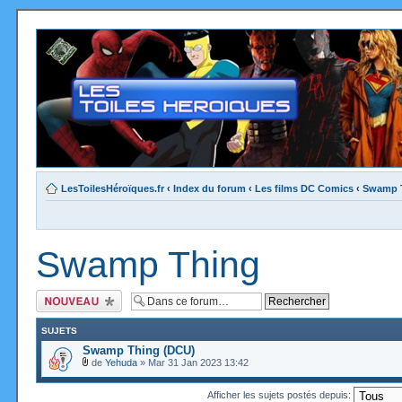
LesToilesHéroïques.fr
‹
Index du forum
‹
Les films DC Comics
‹
Swamp 
Swamp Thing
Ecrire un nouveau
sujet
SUJETS
Swamp Thing (DCU)
de
Yehuda
» Mar 31 Jan 2023 13:42
Afficher les sujets postés depuis: