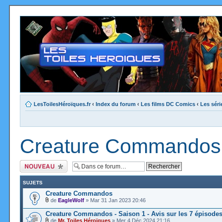
LesToilesHéroïques.fr
‹
Index du forum
‹
Les films DC Comics
‹
Les sér
Creature Commandos
Ecrire un nouveau
sujet
SUJETS
Creature Commandos
de
EagleWolf
» Mar 31 Jan 2023 20:46
Creature Commandos - Saison 1 - Avis sur les 7 épisode
de
Mr. Toiles Héroïques
» Mer 4 Déc 2024 21:16