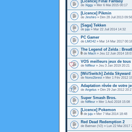
[Licence] Final Fantasy
de
Xiggy
» Mer 6 Mai 2015 00:17
[Licence] Pikmin
de
Jinshiro
» Dim 28 Juil 2013 09:5
[Saga] Tekken
de
juju
» Mar 22 Juil 2014 14:32
PC Gamer
de
LMO42
» Mar 14 Mar 2017 00:1
The Legend of Zelda : Breat
de
Mach
» Jeu 12 Juin 2014 18:0
VOS meilleurs jeux de tous
de
Niffleur
» Jeu 3 Jan 2019 20:21
[Wii/Switch] Zelda Skyward
de
Nono2brest
» Mer 1 Fév 2012 1
Adaptation rêvée de votre j
de
Angelus
» Dim 29 Jan 2012 20:2
Super Smash Bros.
de
Niffleur
» Mer 1 Aoû 2018 15:08
[Licence] Pokemon
de
juju
» Mer 7 Mai 2014 18:48
Red Dead Redemption 2
de Batman (V2) » Lun 22 Mai 2017 