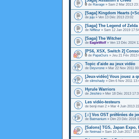
[Saga] Assassin's Creed
de
Ravage
» Sam 2 Mar 2013 23:
[Saga] Kingdom Hearts (+S
de
juju
» Ven 13 Déc 2013 23:02
[Saga] The Legend of Zelda
de
Niffleur
» Sam 12 Jan 2019 17:5
[Saga] The Witcher
de
EagleWolf
» Ven 13 Déc 2024 1
[PS6, XSX, Switch 2] Cons
de
PapaOurs
» Jeu 21 Fév 2013 
Topic d'aide au jeux vidéo
de
Deyvrone
» Mar 22 Nov 2011 00
[Jeux-vidéo] Vous jouez a q
de
slimshady
» Dim 6 Nov 2011 13:
Hyrule Warriors
de
Jinshiro
» Mer 18 Déc 2013 17:3
Les vidéo-testeurs
de benji man 2 » Mar 4 Juin 2013 2
[♫] Vos OST préférées de je
de
Batmanium
» Dim 23 Déc 2018 0
[Salons] TGS, Japan Expo, PG
de
Neimad
» Sam 10 Juin 2017 18: