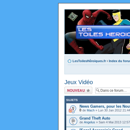
LesToilesHéroïques.fr
‹
Index du for
Jeux Vidéo
Ecrire un nouveau
sujet
SUJETS
News Gamers, pour les Nou
de
Mach
» Lun 30 Jan 2012 21:4
Grand Theft Auto
de
Angelus
» Sam 4 Mai 2013 12:57