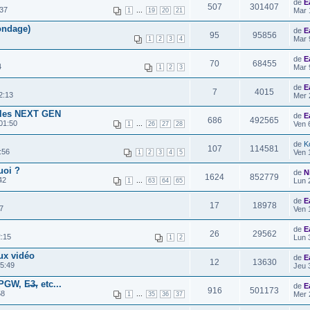
de
E
507
301407
37
...
Mar 
1
19
20
21
ondage)
de
E
95
95856
Mar 
1
2
3
4
de
E
70
68455
4
Mar 
1
2
3
de
E
7
4015
2:13
Mer 
oles NEXT GEN
de
E
686
492565
01:50
...
Ven 
1
26
27
28
de
K
107
114581
:56
Ven 
1
2
3
4
5
uoi ?
de
N
1624
852779
42
...
Lun 
1
63
64
65
de
E
17
18978
7
Ven 
de
E
26
29562
2:15
Lun 
1
2
ux vidéo
de
E
12
13630
5:49
Jeu 
W, E̶3̶, etc...
de
E
916
501173
58
...
Mer 
1
35
36
37