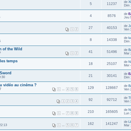
de
X
5
11237
Dim 
de
E
4
8576
6
Jeu 
de
J
27
40153
Ven 
1
2
de
l
8
14338
6
Dim 
h of the Wild
de
B
41
51496
7
Mar 
1
2
 les temps
de
Ni
18
25107
Mer 
 Sword
de
E
21
30141
9:30
Dim 
eu vidéo au cinéma ?
de
B
129
128667
7
...
Ven 
1
4
5
6
de
T
92
92712
Ven 
1
2
3
4
de
Ni
210
165605
...
Lun 
1
7
8
9
de
Li
162
141247
22:13
...
Mar 
1
5
6
7