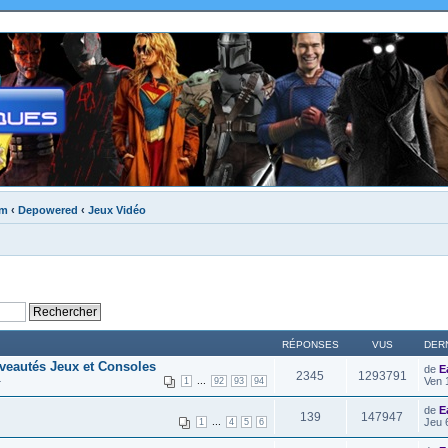
um
‹
Depowered
‹
Jeux Vidéo
RÉPONSES
VUS
DER
veautés Jeux et Consoles
de
E
2345
1293791
4
...
Ven 
1
92
93
94
de
E
139
147947
...
Jeu 
1
4
5
6