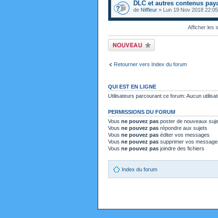
DLC et autres contenus payan
de
Niffleur
» Lun 19 Nov 2018 22:05
Afficher les
Ecrire un nouveau
sujet
Retourner vers Index du forum
QUI EST EN LIGNE
Utilisateurs parcourant ce forum: Aucun utilisat
PERMISSIONS DU FORUM
Vous
ne pouvez pas
poster de nouveaux suje
Vous
ne pouvez pas
répondre aux sujets
Vous
ne pouvez pas
éditer vos messages
Vous
ne pouvez pas
supprimer vos message
Vous
ne pouvez pas
joindre des fichiers
Index du forum