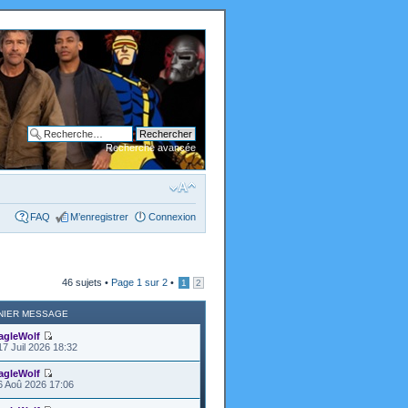
Recherche avancée
FAQ
M’enregistrer
Connexion
46 sujets •
Page
1
sur
2
•
1
2
NIER MESSAGE
agleWolf
17 Juil 2026 18:32
agleWolf
6 Aoû 2026 17:06