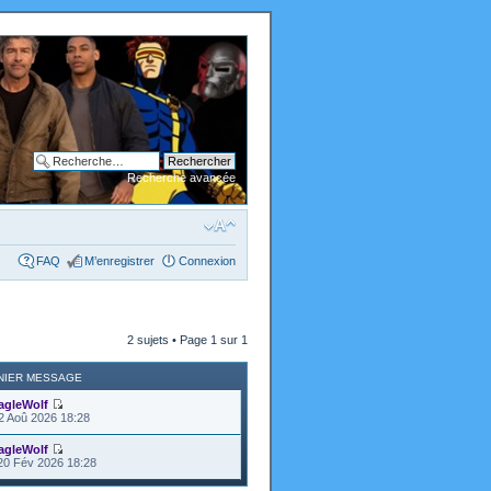
Recherche avancée
FAQ
M’enregistrer
Connexion
2 sujets • Page
1
sur
1
NIER MESSAGE
agleWolf
2 Aoû 2026 18:28
agleWolf
20 Fév 2026 18:28