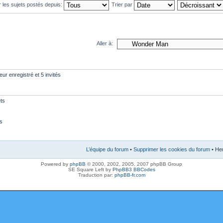
r les sujets postés depuis:
Trier par
Aller à:
eur enregistré et 5 invités
ts
s
L’équipe du forum
•
Supprimer les cookies du forum
• Heu
Powered by
phpBB
© 2000, 2002, 2005, 2007 phpBB Group
SE Square Left by
PhpBB3 BBCodes
Traduction par:
phpBB-fr.com