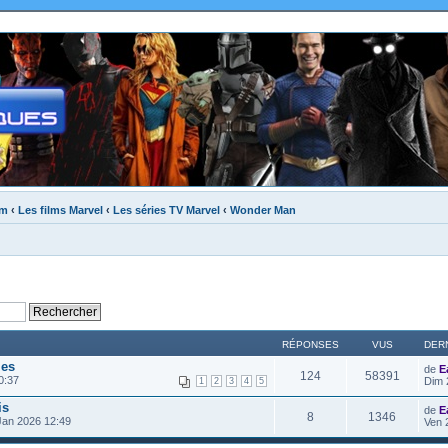
um
‹
Les films Marvel
‹
Les séries TV Marvel
‹
Wonder Man
RÉPONSES
VUS
DER
les
de
E
124
58391
0:37
Dim 
1
2
3
4
5
is
de
E
8
1346
Jan 2026 12:49
Ven 