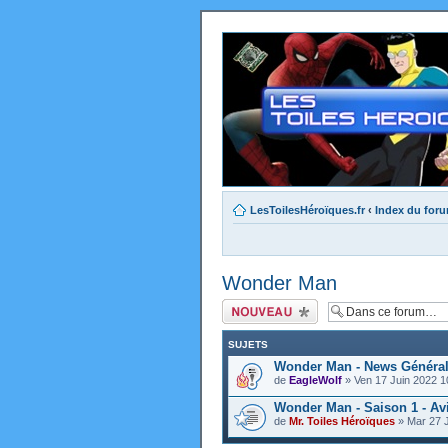
LesToilesHéroïques.fr
‹
Index du for
Wonder Man
Ecrire un nouveau
sujet
SUJETS
Wonder Man - News Généra
de
EagleWolf
» Ven 17 Juin 2022 1
Wonder Man - Saison 1 - Av
de
Mr. Toiles Héroïques
» Mar 27 