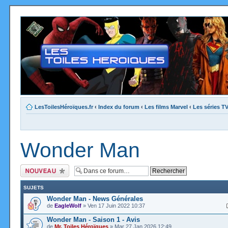
LesToilesHéroïques.fr
‹
Index du forum
‹
Les films Marvel
‹
Les séries T
Wonder Man
Ecrire un nouveau
sujet
SUJETS
Wonder Man - News Générales
de
EagleWolf
» Ven 17 Juin 2022 10:37
Wonder Man - Saison 1 - Avis
de
Mr. Toiles Héroïques
» Mar 27 Jan 2026 12:49