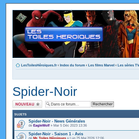
LesToilesHéroïques.fr
‹
Index du forum
‹
Les films Marvel
‹
Les séries T
Spider-Noir
Ecrire un nouveau
sujet
SUJETS
Spider-Noir - News Générales
de
EagleWolf
» Mar 5 Déc 2023 13:36
Spider-Noir - Saison 1 - Avis
de
Mr. Toiles Héroïques
» Lun 25 Mai 2026 12:06