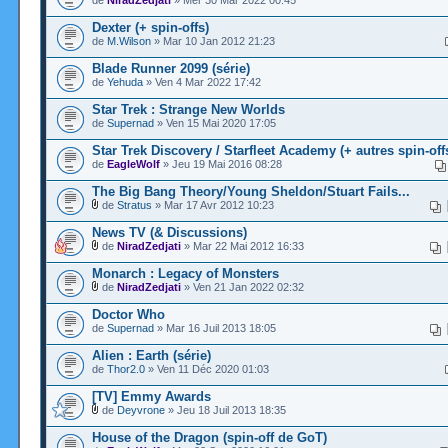
de
NiradZedjati
» Mer 30 Mar 2022 00:45
Dexter (+ spin-offs)
de
M.Wilson
» Mar 10 Jan 2012 21:23
Blade Runner 2099 (série)
de
Yehuda
» Ven 4 Mar 2022 17:42
Star Trek : Strange New Worlds
de
Supernad
» Ven 15 Mai 2020 17:05
Star Trek Discovery / Starfleet Academy (+ autres spin-off
de
EagleWolf
» Jeu 19 Mai 2016 08:28
The Big Bang Theory/Young Sheldon/Stuart Fails...
de
Stratus
» Mar 17 Avr 2012 10:23
News TV (& Discussions)
de
NiradZedjati
» Mar 22 Mai 2012 16:33
Monarch : Legacy of Monsters
de
NiradZedjati
» Ven 21 Jan 2022 02:32
Doctor Who
de
Supernad
» Mar 16 Juil 2013 18:05
Alien : Earth (série)
de
Thor2.0
» Ven 11 Déc 2020 01:03
[TV] Emmy Awards
de
Deyvrone
» Jeu 18 Juil 2013 18:35
House of the Dragon (spin-off de GoT)