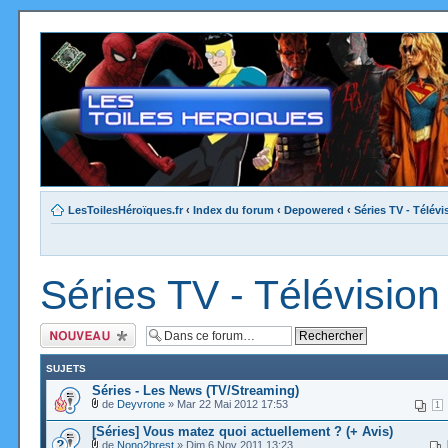
LesToilesHéroïques.fr
‹
Index du forum
‹
Depowered
‹
Séries TV - Télév
Séries TV - Télévisio
Ecrire un nouveau
sujet
SUJETS
Séries - Les News (TV/Streaming)
de
Deyvrone
» Mar 22 Mai 2012 17:53
1
[Séries] Vous matez quoi actuellement ? (+ Avis)
de
Nono2brest
» Dim 6 Nov 2011 13:23