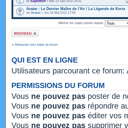
de
EagleWolf
» Mar 22 Sep 2020 16:01
Avatar : Le Dernier Maître de l'Air / La Légende de Korra
de
Stratus
» Jeu 10 Mai 2012 17:09
Afficher les sujets postés depuis:
Ecrire un nouveau
sujet
Retourner vers Index du forum
QUI EST EN LIGNE
Utilisateurs parcourant ce forum: 
PERMISSIONS DU FORUM
Vous
ne pouvez pas
poster de n
Vous
ne pouvez pas
répondre au
Vous
ne pouvez pas
éditer vos
Vous
ne pouvez pas
supprimer 