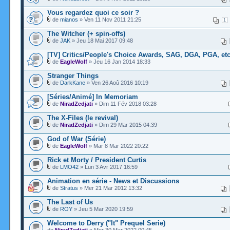
Vous regardez quoi ce soir ?
de
mianos
» Ven 11 Nov 2011 21:25
1
The Witcher (+ spin-offs)
de
JAK
» Jeu 18 Mai 2017 09:48
[TV] Critics/People's Choice Awards, SAG, DGA, PGA, etc
de
EagleWolf
» Jeu 16 Jan 2014 18:33
Stranger Things
de
DarkKane
» Ven 26 Aoû 2016 10:19
[Séries/Animé] In Memoriam
de
NiradZedjati
» Dim 11 Fév 2018 03:28
The X-Files (le revival)
de
NiradZedjati
» Dim 29 Mar 2015 04:39
God of War (Série)
de
EagleWolf
» Mar 8 Mar 2022 20:22
Rick et Morty / President Curtis
de
LMO42
» Lun 3 Avr 2017 16:59
Animation en série - News et Discussions
de
Stratus
» Mer 21 Mar 2012 13:32
The Last of Us
de
ROY
» Jeu 5 Mar 2020 19:59
Welcome to Derry ("It" Prequel Serie)