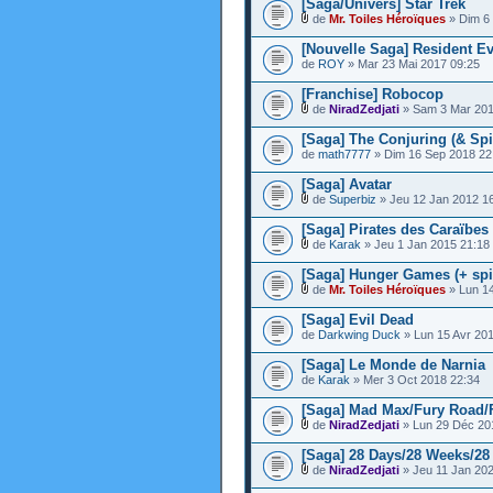
[Saga/Univers] Star Trek
de
Mr. Toiles Héroïques
» Dim 6
[Nouvelle Saga] Resident Ev
de
ROY
» Mar 23 Mai 2017 09:25
[Franchise] Robocop
de
NiradZedjati
» Sam 3 Mar 201
[Saga] The Conjuring (& Spi
de
math7777
» Dim 16 Sep 2018 22
[Saga] Avatar
de
Superbiz
» Jeu 12 Jan 2012 1
[Saga] Pirates des Caraïbes
de
Karak
» Jeu 1 Jan 2015 21:18
[Saga] Hunger Games (+ spi
de
Mr. Toiles Héroïques
» Lun 1
[Saga] Evil Dead
de
Darkwing Duck
» Lun 15 Avr 20
[Saga] Le Monde de Narnia
de
Karak
» Mer 3 Oct 2018 22:34
[Saga] Mad Max/Fury Road/
de
NiradZedjati
» Lun 29 Déc 20
[Saga] 28 Days/28 Weeks/28 
de
NiradZedjati
» Jeu 11 Jan 202