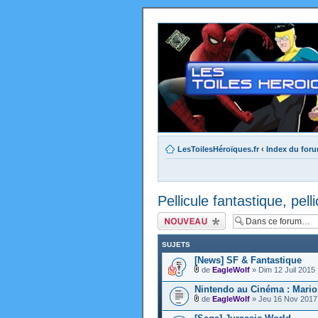
LesToilesHéroïques.fr
‹
Index du for
Pellicule fantastique, pell
Ecrire un nouveau
sujet
SUJETS
[News] SF & Fantastique
de
EagleWolf
» Dim 12 Juil 2015
Nintendo au Cinéma : Mario,
de
EagleWolf
» Jeu 16 Nov 2017