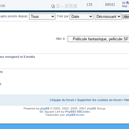
de
E
135
88041
3:09
...
Mar 
1
4
5
6
 sujets postés depuis:
Trier par
Aller à:
eur enregistré et 8 invités
ts
s
L’équipe du forum
•
Supprimer les cookies du forum
• Heu
Powered by
phpBB
© 2000, 2002, 2005, 2007 phpBB Group
SE Square Left by
PhpBB3 BBCodes
Traduction par:
phpBB-fr.com