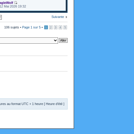
agleWolf
12 Mai 2026 19:32
Suivante
106 sujets •
Page
1
sur
5
•
1
2
3
4
5
res au format UTC + 1 heure [ Heure d’été ]