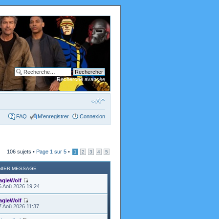
Recherche avancée
FAQ
M’enregistrer
Connexion
106 sujets •
Page
1
sur
5
•
1
2
3
4
5
NIER MESSAGE
agleWolf
6 Aoû 2026 19:24
agleWolf
7 Aoû 2026 11:37