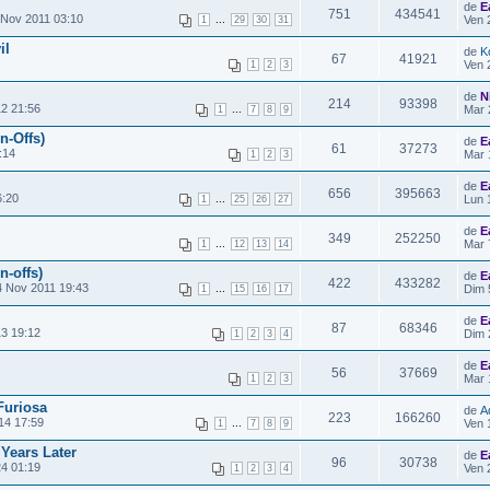
de
E
751
434541
 Nov 2011 03:10
...
Ven 
1
29
30
31
il
de
K
67
41921
Ven 
1
2
3
de
N
214
93398
2 21:56
...
Mar 
1
7
8
9
n-Offs)
de
E
61
37273
:14
Mar 
1
2
3
de
E
656
395663
6:20
...
Lun 
1
25
26
27
de
E
349
252250
...
Mar 
1
12
13
14
n-offs)
de
E
422
433282
4 Nov 2011 19:43
...
Dim 
1
15
16
17
de
E
87
68346
13 19:12
Dim 
1
2
3
4
de
E
56
37669
Mar 
1
2
3
Furiosa
de
A
223
166260
14 17:59
...
Ven 
1
7
8
9
Years Later
de
E
96
30738
4 01:19
Ven 
1
2
3
4