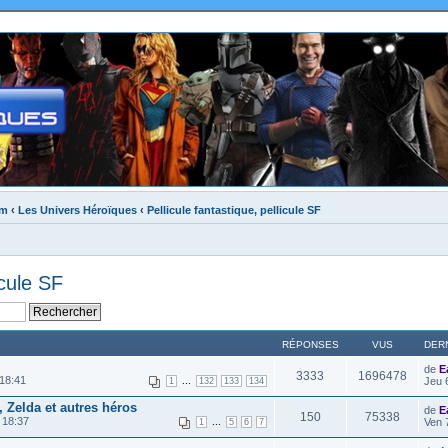
um
‹
Les Univers Héroïques
‹
Pellicule fantastique, pellicule SF
icule SF
RÉPONSES
VUS
DER
de
E
3333
1696478
 18:41
...
Jeu 
1
132
133
134
 Zelda et autres héros
de
E
150
75338
 18:37
...
Ven 
1
5
6
7