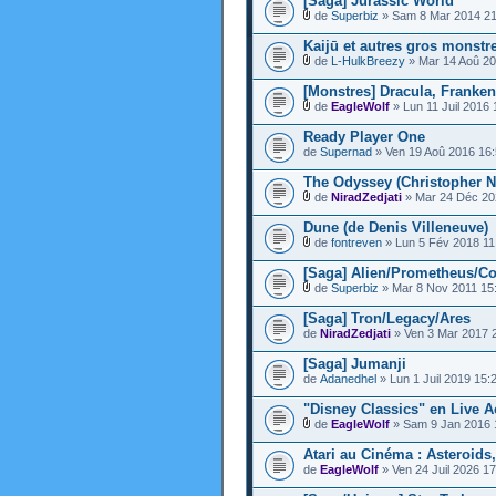
[Saga] Jurassic World
de
Superbiz
» Sam 8 Mar 2014 21
Kaijū et autres gros monstre
de
L-HulkBreezy
» Mar 14 Aoû 20
[Monstres] Dracula, Franken
de
EagleWolf
» Lun 11 Juil 2016 
Ready Player One
de
Supernad
» Ven 19 Aoû 2016 16
The Odyssey (Christopher N
de
NiradZedjati
» Mar 24 Déc 20
Dune (de Denis Villeneuve)
de
fontreven
» Lun 5 Fév 2018 11
[Saga] Alien/Prometheus/C
de
Superbiz
» Mar 8 Nov 2011 15
[Saga] Tron/Legacy/Ares
de
NiradZedjati
» Ven 3 Mar 2017 
[Saga] Jumanji
de
Adanedhel
» Lun 1 Juil 2019 15:
"Disney Classics" en Live A
de
EagleWolf
» Sam 9 Jan 2016 
Atari au Cinéma : Asteroids,
de
EagleWolf
» Ven 24 Juil 2026 17