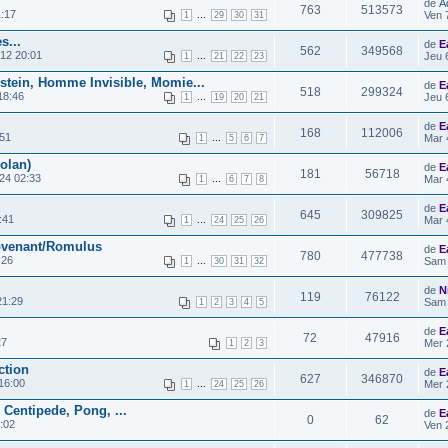
de
A
763
513573
:17
...
Ven 
1
29
30
31
s...
de
E
562
349568
12 20:01
...
Jeu 
1
21
22
23
stein, Homme Invisible, Momie...
de
E
518
299324
18:46
...
Jeu 
1
19
20
21
de
E
168
112006
:51
...
Mar 
1
5
6
7
olan)
de
E
181
56718
24 02:33
...
Mar 
1
6
7
8
de
E
645
309825
:41
...
Mar 
1
24
25
26
ovenant/Romulus
de
E
780
477738
:26
...
Sam 
1
30
31
32
de
N
119
76122
21:29
Sam 
1
2
3
4
5
de
E
72
47916
27
Mer 
1
2
3
ction
de
E
627
346870
16:00
...
Mer 
1
24
25
26
 Centipede, Pong, ...
de
E
0
62
:02
Ven 