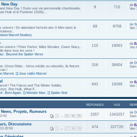
d New Day
de
E
9
710
rand New Day ! Outre une vie personnelle chamboulée,
Ven 
ute Hulk et le Punisher (2026)...
de
S
69
9758
r univers ! En attendant l'arrivée des X-Men dans le
Ven 
laireur...
eboot Marvel Studios)
n
de
E
110
19563
on univers ! Peter Parker, Miles Morales, Gwen Stacy...
Jeu 
ile dans tous les sens !
an : Beyond the Spider-Verse
de
D
316
38404
r, Ghost Rider... héros inédits ou rebootés, ils finiront
Sam 
ran !
on Marvel
,
Jeux vidéo Marvel
el
de
E
642
19289
arvel ! The Falcon and The Winter Soldier,
Ven 
eye, She-Hulk, What If...
l : Born Again
,
Wonder Man
,
Spider-Noir
RÉPONSES
VUS
DER
- News, Projets, Rumeurs
de
D
2357
1343257
02:42
...
Sam 
1
93
94
95
urs, Discussions
de
E
474
337720
13 20:50
...
Ven 
1
17
18
19
ws Générales