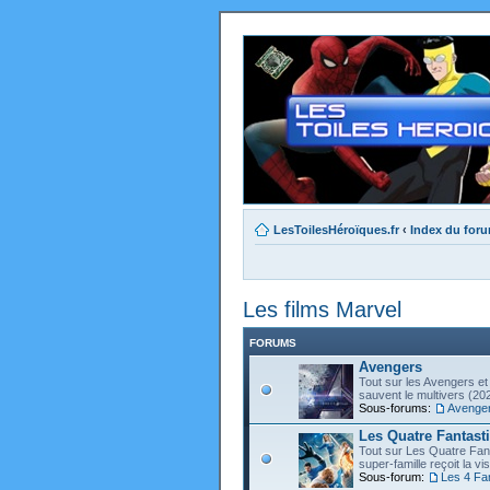
LesToilesHéroïques.fr
‹
Index du for
Les films Marvel
FORUMS
Avengers
Tout sur les Avengers et 
sauvent le multivers (202
Sous-forums:
Avenge
Les Quatre Fantast
Tout sur Les Quatre Fant
super-famille reçoit la vi
Sous-forum:
Les 4 Fa