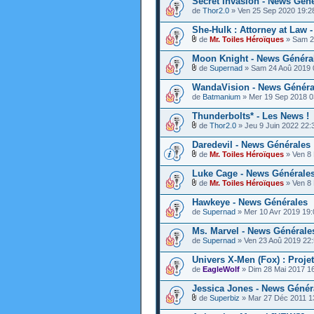
Secret Invasion - News Gén
de
Thor2.0
» Ven 25 Sep 2020 19:2
She-Hulk : Attorney at Law 
de
Mr. Toiles Héroïques
» Sam 2
Moon Knight - News Généra
de
Supernad
» Sam 24 Aoû 2019 
WandaVision - News Généra
de
Batmanium
» Mer 19 Sep 2018 0
Thunderbolts* - Les News !
de
Thor2.0
» Jeu 9 Juin 2022 22:
Daredevil - News Générales
de
Mr. Toiles Héroïques
» Ven 8
Luke Cage - News Générale
de
Mr. Toiles Héroïques
» Ven 8 
Hawkeye - News Générales
de
Supernad
» Mer 10 Avr 2019 19:
Ms. Marvel - News Générale
de
Supernad
» Ven 23 Aoû 2019 22
Univers X-Men (Fox) : Proje
de
EagleWolf
» Dim 28 Mai 2017 1
Jessica Jones - News Génér
de
Superbiz
» Mar 27 Déc 2011 1