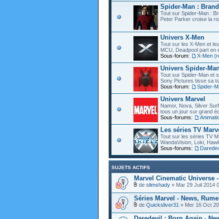
Spider-Man : Bran
Tout sur Spider-Man : B
Peter Parker croise la ro
Univers X-Men
Tout sur les X-Men et leu
MCU, Deadpool part en éc
Sous-forum:
X-Men (r
Univers Spider-Ma
Tout sur Spider-Man et s
Sony Pictures tisse sa to
Sous-forum:
Spider-M
Univers Marvel
Namor, Nova, Silver Surfe
tous un jour sur grand éc
Sous-forums:
Animati
Les séries TV Marv
Tout sur les séries TV M
WandaVision, Loki, Hawk
Sous-forums:
Daredevi
SUJETS ACTIFS
Marvel Cinematic Universe 
de
slimshady
» Mar 29 Juil 2014 
Séries Marvel - News, Rume
de
Quicksliver31
» Mer 16 Oct 20
Daredevil : Born Again - Ne