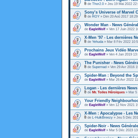
de
Thor2.0
» Jeu 19 Mai 2022 22
Sony’s Universe of Marvel 
de
ROY
» Dim 20 Aoû 2017 18:29
Wonder Man - News Généra
de
EagleWolf
» Ven 17 Juin 2022 1
X-Men '97 - Les dernières N
de
Yehuda
» Mar 8 Fév 2022 10:
Prochains Jeux Vidéo Marv
de
EagleWolf
» Ven 4 Jan 2019 13
The Punisher - News Généra
de
Supernad
» Ven 29 Avr 2016 1
Spider-Man : Beyond the Sp
de
EagleWolf
» Mar 26 Avr 2022 11
Logan - Les dernières News
de
Mr. Toiles Héroïques
» Mar 5
Your Friendly Neighbourho
de
EagleWolf
» Ven 12 Nov 2021 1
X-Men : Apocalypse - Les N
de
L-HulkBreezy
» Jeu 5 Déc 201
Spider-Noir - News Général
de
EagleWolf
» Mar 5 Déc 2023 13