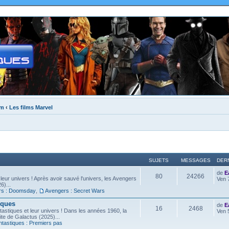
um
‹
Les films Marvel
SUJETS
MESSAGES
DER
de
E
80
24266
leur univers ! Après avoir sauvé l'univers, les Avengers
Ven 
6)...
rs : Doomsday
,
Avengers : Secret Wars
iques
de
E
16
2468
astiques et leur univers ! Dans les années 1960, la
Ven 
site de Galactus (2025)...
ntastiques : Premiers pas