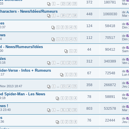
de
E
372
180781
:03
...
Mar 
1
13
14
15
Characters - News/Idées/Rumeurs
de
A
448
1060030
...
Mar 
1
16
17
18
les
de
E
124
58418
0:37
Dim 
1
2
3
4
5
ews
de
E
112
70517
54
Dim 
1
2
3
4
5
el - News/Rumeurs/Idées
de
E
44
90412
:00
Sam 
1
2
les
de
E
312
340389
5:16
...
Ven 
1
11
12
13
ider-Verse - Infos + Rumeurs
de
E
67
72548
:17
Lun 
1
2
3
de
E
358
266872
 Nov 2013 18:47
...
Jeu 
1
13
14
15
od Spider-Man - Les News
de
E
78
58891
9:18
Mar 
1
2
3
4
ews !
de
E
803
532578
3 23:40
...
Mar 
1
31
32
33
es
de
E
76
22444
:36
Jeu 
1
2
3
4