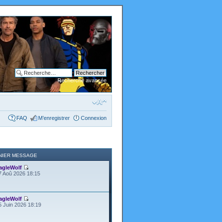
Recherche avancée
FAQ
M’enregistrer
Connexion
NIER MESSAGE
agleWolf
7 Aoû 2026 18:15
agleWolf
5 Juin 2026 18:19