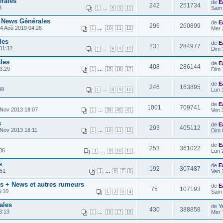
érales
de
E
242
251734
8
...
Sam 
1
8
9
10
- News Générales
de
E
296
260899
4 Aoû 2019 04:28
...
Mer 
1
10
11
12
les
de
E
231
284977
01:32
...
Dim 
1
8
9
10
les
de
E
408
286144
3:29
...
Dim 
1
15
16
17
de
E
246
163895
39
...
Lun 
1
8
9
10
de
E
1001
709741
 Nov 2013 18:07
...
Ven 
1
39
40
41
s
de
E
293
405112
Nov 2013 18:11
...
Dim 
1
10
11
12
de
E
253
361022
06
...
Lun 
1
9
10
11
s
de
E
192
307487
:51
...
Ven 
1
6
7
8
ts + News et autres rumeurs
de
E
75
107193
6:10
Sam 
1
2
3
4
ales
de
Y
430
388858
3:13
...
Mer 
1
16
17
18