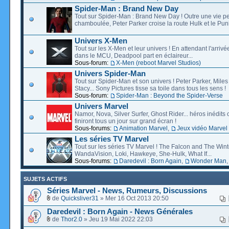
Spider-Man : Brand New Day
Tout sur Spider-Man : Brand New Day ! Outre une vie p
chamboulée, Peter Parker croise la route Hulk et le Puni
Univers X-Men
Tout sur les X-Men et leur univers ! En attendant l'arri
dans le MCU, Deadpool part en éclaireur...
Sous-forum:
X-Men (reboot Marvel Studios)
Univers Spider-Man
Tout sur Spider-Man et son univers ! Peter Parker, Mil
Stacy... Sony Pictures tisse sa toile dans tous les sens !
Sous-forum:
Spider-Man : Beyond the Spider-Verse
Univers Marvel
Namor, Nova, Silver Surfer, Ghost Rider... héros inédits 
finiront tous un jour sur grand écran !
Sous-forums:
Animation Marvel
,
Jeux vidéo Marvel
Les séries TV Marvel
Tout sur les séries TV Marvel ! The Falcon and The Wint
WandaVision, Loki, Hawkeye, She-Hulk, What If...
Sous-forums:
Daredevil : Born Again
,
Wonder Man
SUJETS ACTIFS
Séries Marvel - News, Rumeurs, Discussions
de
Quicksliver31
» Mer 16 Oct 2013 20:50
Daredevil : Born Again - News Générales
de
Thor2.0
» Jeu 19 Mai 2022 22:03