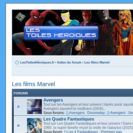
LesToilesHéroïques.fr
‹
Index du forum
‹
Les films Marvel
Les films Marvel
FORUMS
Avengers
Tout sur les Avengers et leur univers ! Après avoir sauvé 
Avengers sauvent le multivers (2026)...
Sous-forums:
Avengers : Doomsday
,
Avengers : Se
Les Quatre Fantastiques
Tout sur Les Quatre Fantastiques et leur univers ! Dans
1960, la super-famille reçoit la visite de Galactus (2025).
Sous-forum:
Les 4 Fantastiques : Premiers pas