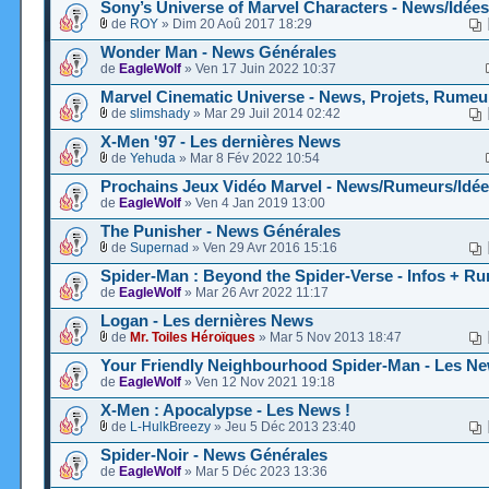
Sony’s Universe of Marvel Characters - News/Idé
de
ROY
» Dim 20 Aoû 2017 18:29
Wonder Man - News Générales
de
EagleWolf
» Ven 17 Juin 2022 10:37
Marvel Cinematic Universe - News, Projets, Rumeu
de
slimshady
» Mar 29 Juil 2014 02:42
X-Men '97 - Les dernières News
de
Yehuda
» Mar 8 Fév 2022 10:54
Prochains Jeux Vidéo Marvel - News/Rumeurs/Idé
de
EagleWolf
» Ven 4 Jan 2019 13:00
The Punisher - News Générales
de
Supernad
» Ven 29 Avr 2016 15:16
Spider-Man : Beyond the Spider-Verse - Infos + R
de
EagleWolf
» Mar 26 Avr 2022 11:17
Logan - Les dernières News
de
Mr. Toiles Héroïques
» Mar 5 Nov 2013 18:47
Your Friendly Neighbourhood Spider-Man - Les N
de
EagleWolf
» Ven 12 Nov 2021 19:18
X-Men : Apocalypse - Les News !
de
L-HulkBreezy
» Jeu 5 Déc 2013 23:40
Spider-Noir - News Générales
de
EagleWolf
» Mar 5 Déc 2023 13:36