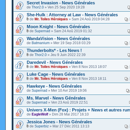
Secret Invasion - News Générales
de
Thor2.0
» Ven 25 Sep 2020 19:28
She-Hulk : Attorney at Law - News Générales
de
Mr. Toiles Héroïques
» Sam 24 Aoû 2019 04:28
Moon Knight - News Générales
de
Supernad
» Sam 24 Aoû 2019 01:32
WandaVision - News Générales
de
Batmanium
» Mer 19 Sep 2018 03:29
Thunderbolts* - Les News !
de
Thor2.0
» Jeu 9 Juin 2022 22:39
Daredevil - News Générales
de
Mr. Toiles Héroïques
» Ven 8 Nov 2013 18:07
Luke Cage - News Générales
de
Mr. Toiles Héroïques
» Ven 8 Nov 2013 18:11
Hawkeye - News Générales
de
Supernad
» Mer 10 Avr 2019 19:06
Ms. Marvel - News Générales
de
Supernad
» Ven 23 Aoû 2019 22:51
Univers X-Men (Fox) : Projets + News et autres ru
de
EagleWolf
» Dim 28 Mai 2017 16:10
Jessica Jones - News Générales
de
Superbiz
» Mar 27 Déc 2011 13:13