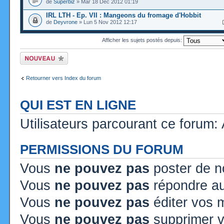
de
Superbiz
» Mar 18 Déc 2012 01:19
IRL LTH - Ep. VII : Mangeons du fromage d'Hobbit
de
Deyvrone
» Lun 5 Nov 2012 12:17
Afficher les sujets postés depuis:
Ecrire un nouveau
sujet
Retourner vers Index du forum
QUI EST EN LIGNE
Utilisateurs parcourant ce forum: A
PERMISSIONS DU FORUM
Vous
ne pouvez pas
poster de n
Vous
ne pouvez pas
répondre au
Vous
ne pouvez pas
éditer vos
Vous
ne pouvez pas
supprimer 