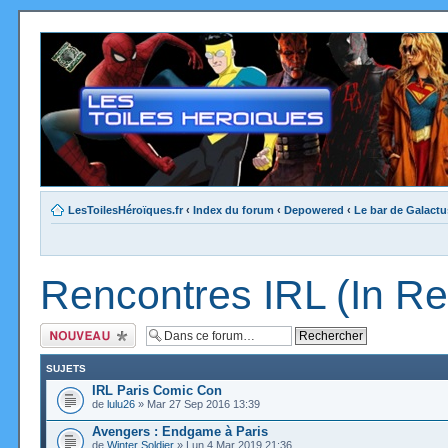
LesToilesHéroïques.fr
‹
Index du forum
‹
Depowered
‹
Le bar de Galactu
Rencontres IRL (In Rea
Ecrire un nouveau
sujet
SUJETS
IRL Paris Comic Con
de
lulu26
» Mar 27 Sep 2016 13:39
Avengers : Endgame à Paris
de
Winter Soldier
» Lun 4 Mar 2019 21:36