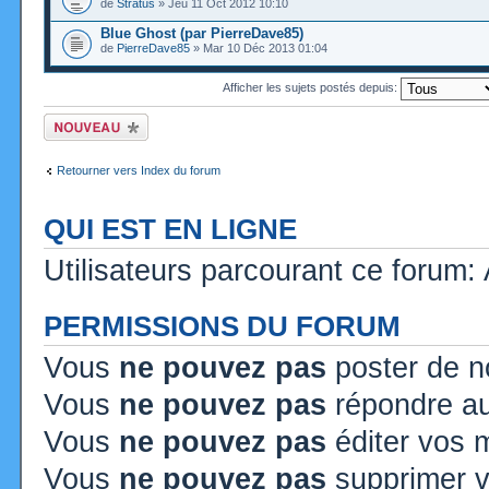
de
Stratus
» Jeu 11 Oct 2012 10:10
Blue Ghost (par PierreDave85)
de
PierreDave85
» Mar 10 Déc 2013 01:04
Afficher les sujets postés depuis:
Ecrire un nouveau
sujet
Retourner vers Index du forum
QUI EST EN LIGNE
Utilisateurs parcourant ce forum: A
PERMISSIONS DU FORUM
Vous
ne pouvez pas
poster de n
Vous
ne pouvez pas
répondre au
Vous
ne pouvez pas
éditer vos
Vous
ne pouvez pas
supprimer 