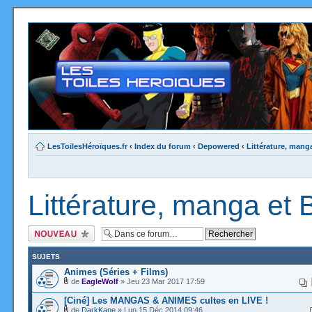
LesToilesHéroïques.fr
‹
Index du forum
‹
Depowered
‹
Littérature, mang
Littérature, manga et
Ecrire un nouveau
sujet
SUJETS
Animes (Séries + Films)
de
EagleWolf
» Jeu 23 Mar 2017 17:59
[Ciné] Les MANGAS & ANIMES cultes en LIVE !
de
DarkKane
» Lun 15 Déc 2014 09:46