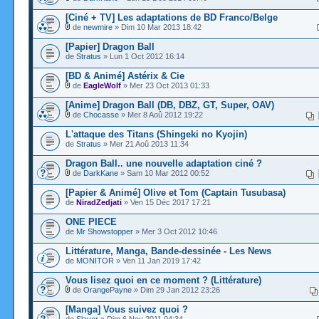
[Ciné + TV] Les adaptations de BD Franco/Belge
de
newmire
» Dim 10 Mar 2013 18:42
[Papier] Dragon Ball
de
Stratus
» Lun 1 Oct 2012 16:14
[BD & Animé] Astérix & Cie
de
EagleWolf
» Mer 23 Oct 2013 01:33
[Anime] Dragon Ball (DB, DBZ, GT, Super, OAV)
de
Chocasse
» Mer 8 Aoû 2012 19:22
L'attaque des Titans (Shingeki no Kyojin)
de
Stratus
» Mer 21 Aoû 2013 11:34
Dragon Ball.. une nouvelle adaptation ciné ?
de
DarkKane
» Sam 10 Mar 2012 00:52
[Papier & Animé] Olive et Tom (Captain Tusubasa)
de
NiradZedjati
» Ven 15 Déc 2017 17:21
ONE PIECE
de
Mr Showstopper
» Mer 3 Oct 2012 10:46
Littérature, Manga, Bande-dessinée - Les News
de
MONITOR
» Ven 11 Jan 2019 17:42
Vous lisez quoi en ce moment ? (Littérature)
de
OrangePayne
» Dim 29 Jan 2012 23:26
[Manga] Vous suivez quoi ?