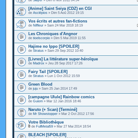
de
Slayer
» Dim 6 Nov 2011 04:34
[Anime] Saint Seiya (CDZ) en CGI
de
Asclépios
» Dim 5 Aoû 2012 19:15
Vos écrits et autres fan-fictions
de
Niffleur
» Sam 24 Mar 2018 18:19
Les Chroniques d'Angnor
de
tioelscorpio
» Dim 5 Mai 2019 11:55
Hajime no Ippo [SPOILER]
de
Stratus
» Sam 29 Sep 2012 10:40
[Livres] La littérature super-héroïque
de
Madrox
» Jeu 28 Sep 2017 17:26
Fairy Tail [SPOILER]
de
Stratus
» Lun 1 Oct 2012 15:59
Green Blood
de
juju
» Sam 25 Jan 2014 17:49
[campagne Ulule] Rainbow comics
de
Guiom
» Mar 12 Jan 2016 18:46
Naruto (+ Scan) [Terminé]
de
Mr Showstopper
» Mar 2 Oct 2012 17:56
Votre Bibliothèque
de
FullMetal59
» Mar 27 Mai 2014 18:54
BLEACH [SPOILER]