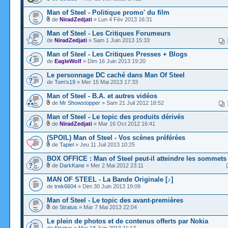
Man of Steel - Politique promo' du film
de
NiradZedjati
» Lun 4 Fév 2013 16:31
Man of Steel - Les Critiques Forumeurs
de
NiradZedjati
» Sam 1 Juin 2013 15:33
Man of Steel - Les Critiques Presses + Blogs
de
EagleWolf
» Dim 16 Juin 2013 19:20
Le personnage DC caché dans Man Of Steel
de
Tom's19
» Mer 15 Mai 2013 17:33
Man of Steel - B.A. et autres vidéos
de
Mr Showstopper
» Sam 21 Juil 2012 18:52
Man of Steel - Le topic des produits dérivés
de
NiradZedjati
» Mar 16 Oct 2012 16:41
(SPOIL) Man of Steel - Vos scènes préférées
de
Tapiel
» Jeu 11 Juil 2013 10:25
BOX OFFICE : Man of Steel peut-il atteindre les sommets
de
DarkKane
» Mer 2 Mai 2012 23:11
MAN OF STEEL - La Bande Originale [♪]
de
trek6604
» Dim 30 Juin 2013 19:09
Man of Steel - Le topic des avant-premières
de
Stratus
» Mar 7 Mai 2013 22:04
Le plein de photos et de contenus offerts par Nokia