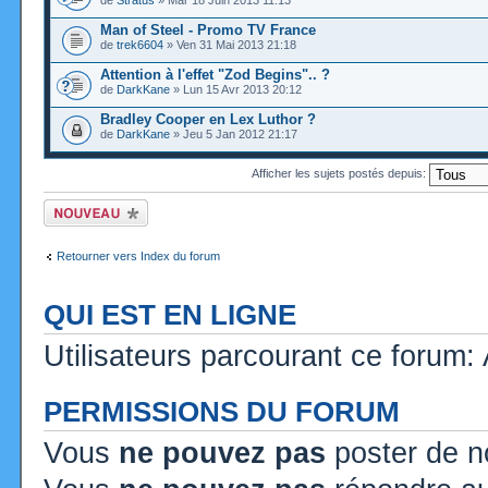
de
Stratus
» Mar 18 Juin 2013 11:13
Man of Steel - Promo TV France
de
trek6604
» Ven 31 Mai 2013 21:18
Attention à l'effet "Zod Begins".. ?
de
DarkKane
» Lun 15 Avr 2013 20:12
Bradley Cooper en Lex Luthor ?
de
DarkKane
» Jeu 5 Jan 2012 21:17
Afficher les sujets postés depuis:
Ecrire un nouveau
sujet
Retourner vers Index du forum
QUI EST EN LIGNE
Utilisateurs parcourant ce forum: A
PERMISSIONS DU FORUM
Vous
ne pouvez pas
poster de n