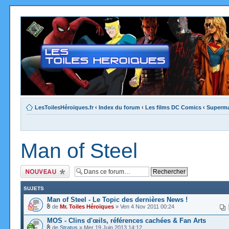
LesToilesHéroïques.fr
‹
Index du forum
‹
Les films DC Comics
‹
Superm
Man of Steel
Ecrire un nouveau
sujet
SUJETS
Man of Steel - Le Topic des dernières News !
de
Mr. Toiles Héroïques
» Ven 4 Nov 2011 00:24
MOS - Clins d'œils, références cachées & Fan Arts
de
Stratus
» Mer 19 Juin 2013 14:12