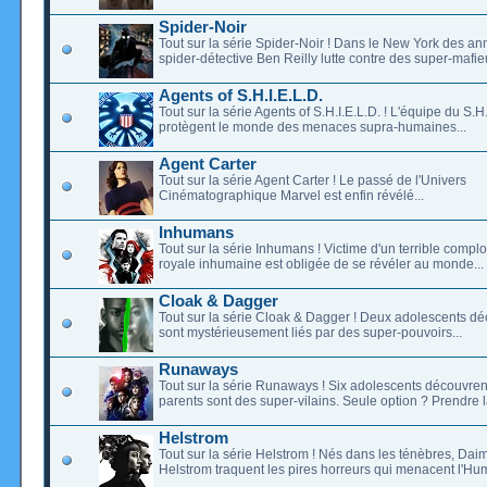
Spider-Noir
Tout sur la série Spider-Noir ! Dans le New York des an
spider-détective Ben Reilly lutte contre des super-mafieu
Agents of S.H.I.E.L.D.
Tout sur la série Agents of S.H.I.E.L.D. ! L'équipe du S.H.
protègent le monde des menaces supra-humaines...
Agent Carter
Tout sur la série Agent Carter ! Le passé de l'Univers
Cinématographique Marvel est enfin révélé...
Inhumans
Tout sur la série Inhumans ! Victime d'un terrible complot
royale inhumaine est obligée de se révéler au monde...
Cloak & Dagger
Tout sur la série Cloak & Dagger ! Deux adolescents déc
sont mystérieusement liés par des super-pouvoirs...
Runaways
Tout sur la série Runaways ! Six adolescents découvren
parents sont des super-vilains. Seule option ? Prendre la 
Helstrom
Tout sur la série Helstrom ! Nés dans les ténèbres, Dai
Helstrom traquent les pires horreurs qui menacent l'Hum