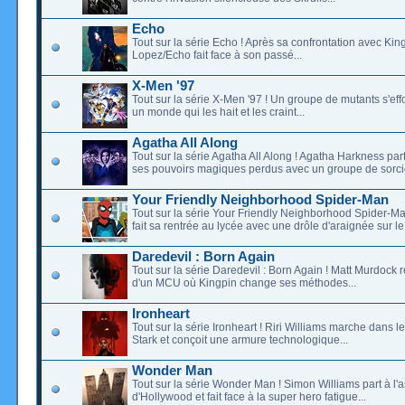
Echo
Tout sur la série Echo ! Après sa confrontation avec Ki
Lopez/Echo fait face à son passé...
X-Men '97
Tout sur la série X-Men '97 ! Un groupe de mutants s'eff
un monde qui les hait et les craint...
Agatha All Along
Tout sur la série Agatha All Along ! Agatha Harkness par
ses pouvoirs magiques perdus avec un groupe de sorciè
Your Friendly Neighborhood Spider-Man
Tout sur la série Your Friendly Neighborhood Spider-Ma
fait sa rentrée au lycée avec une drôle d'araignée sur le 
Daredevil : Born Again
Tout sur la série Daredevil : Born Again ! Matt Murdock r
d'un MCU où Kingpin change ses méthodes...
Ironheart
Tout sur la série Ironheart ! Riri Williams marche dans 
Stark et conçoit une armure technologique...
Wonder Man
Tout sur la série Wonder Man ! Simon Williams part à l'
d'Hollywood et fait face à la super hero fatigue...