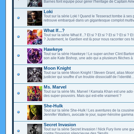
Barnes font équipe pour gérer l'héritage de Captain Ame
Loki
Tout sur la série Loki ! Quand le Tesseract tombe à ses 
retrouve embarqué dans un gigantesque complot multive
What If...?
Tout sur la série What If...? Et si ? Et si ? Et si ? Et si ? Et 
? Justement, le Gardien est là pour nous raconter ces his
Hawkeye
Tout sur la série Hawkeye ! Le super-archer Clint Barto
son aile Kate Bishop, une ado qui a plusieurs flèches à 
Moon Knight
Tout sur la série Moon Knight ! Steven Grant, alias Moon
justicier qui souffre d’un trouble dissociatif de l’identité...
Ms. Marvel
Tout sur la série Ms. Marvel ! Kamala Khan est une ado
des super-pouvoirs. Mais qui est-elle vraiment ?
She-Hulk
Tout sur la série She-Hulk ! Les aventures de la cousine
Jennifer Walters, avocate le jour, super-héroïne gamma l
Secret Invasion
Tout sur la série Secret Invasion ! Nick Fury livre une g
contre l'invasion silencieuse des Skrulls...