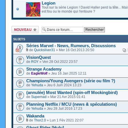
Legion
Tout sur la série Legion ! David Haller perd la tête... Mai
est fou ou le monde qui l'entoure ?
Ecrire un nouveau
sujet
SUJETS
Séries Marvel - News, Rumeurs, Discussions
de
Quicksliver31
» Mer 16 Oct 2013 20:50
VisionQuest
de
ROY
» Ven 28 Oct 2022 23:57
Strange Academy
de
EagleWolf
» Jeu 16 Jan 2025 12:11
Champions/Young Avengers (série ou film ?)
de
Yehuda
» Jeu 6 Juin 2024 13:23
(annulée) Most Wanted (spin-off Mockingbird)
de
Supernad
» Mar 21 Avr 2015 01:41
Planning Netflix / MCU (news & spéculations)
de
Yehuda
» Jeu 28 Juil 2016 17:23
Wakanda
de
Thor2.0
» Lun 1 Fév 2021 22:07
Ghost Rider [Hulu]