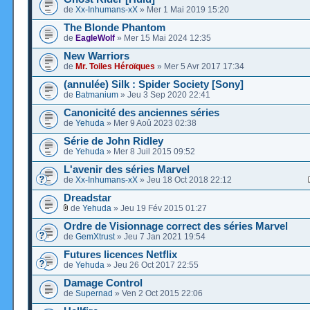
de
Xx-Inhumans-xX
» Mer 1 Mai 2019 15:20
The Blonde Phantom
de
EagleWolf
» Mer 15 Mai 2024 12:35
New Warriors
de
Mr. Toiles Héroïques
» Mer 5 Avr 2017 17:34
(annulée) Silk : Spider Society [Sony]
de
Batmanium
» Jeu 3 Sep 2020 22:41
Canonicité des anciennes séries
de
Yehuda
» Mer 9 Aoû 2023 02:38
Série de John Ridley
de
Yehuda
» Mer 8 Juil 2015 09:52
L'avenir des séries Marvel
de
Xx-Inhumans-xX
» Jeu 18 Oct 2018 22:12
Dreadstar
de
Yehuda
» Jeu 19 Fév 2015 01:27
Ordre de Visionnage correct des séries Marvel
de
GemXtrust
» Jeu 7 Jan 2021 19:54
Futures licences Netflix
de
Yehuda
» Jeu 26 Oct 2017 22:55
Damage Control
de
Supernad
» Ven 2 Oct 2015 22:06