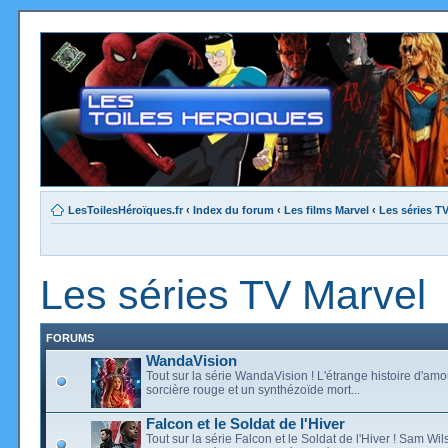
LesToilesHéroïques.fr
‹
Index du forum
‹
Les films Marvel
‹
Les séries T
Les séries TV Marvel
FORUMS
WandaVision
Tout sur la série WandaVision ! L'étrange histoire d'am
sorcière rouge et un synthézoïde mort...
Falcon et le Soldat de l'Hiver
Tout sur la série Falcon et le Soldat de l'Hiver ! Sam Wi