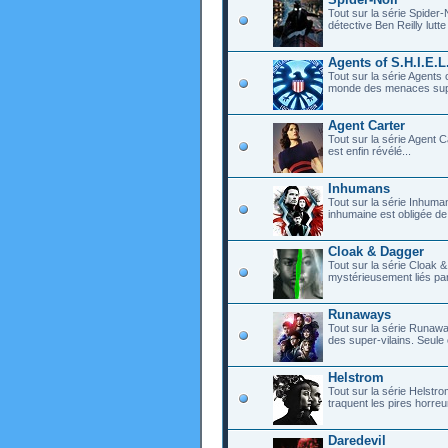
Tout sur la série Spider
détective Ben Reilly lutt
Agents of S.H.I.E.L
Tout sur la série Agents 
monde des menaces sup
Agent Carter
Tout sur la série Agent 
est enfin révélé...
Inhumans
Tout sur la série Inhumans
inhumaine est obligée de
Cloak & Dagger
Tout sur la série Cloak 
mystérieusement liés par
Runaways
Tout sur la série Runawa
des super-vilains. Seule o
Helstrom
Tout sur la série Helstr
traquent les pires horreu
Daredevil