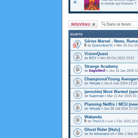
le monde qui l'entoure ?
Ecrire un nouveau
sujet
SUJETS
Séries Marvel - News, Rume
de
Quicksliver31
» Mer 16 Oct 20
VisionQuest
de
ROY
» Ven 28 Oct 2022 23:57
Strange Academy
de
EagleWolf
» Jeu 16 Jan 2025 1
Champions/Young Avengers (
de
Yehuda
» Jeu 6 Juin 2024 13:23
(annulée) Most Wanted (spin
de
Supernad
» Mar 21 Avr 2015 01:
Planning Netflix / MCU (new
de
Yehuda
» Jeu 28 Juil 2016 17:23
Wakanda
de
Thor2.0
» Lun 1 Fév 2021 22:
Ghost Rider [Hulu]
de
Xx-Inhumans-xX
» Mer 1 Mai 20