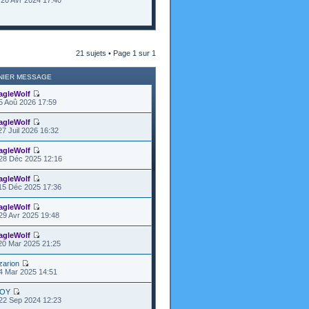
20 Avr 2024 17:40
21 sujets • Page
1
sur
1
NIER MESSAGE
agleWolf
5 Aoû 2026 17:59
agleWolf
27 Juil 2026 16:32
agleWolf
28 Déc 2025 12:16
agleWolf
15 Déc 2025 17:36
agleWolf
29 Avr 2025 19:48
agleWolf
20 Mar 2025 21:25
zarion
4 Mar 2025 14:51
OY
22 Sep 2024 12:23