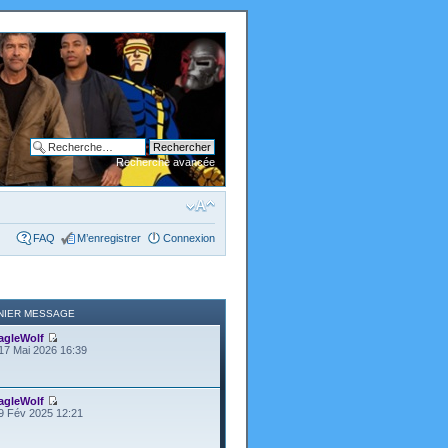
Recherche avancée
FAQ
M’enregistrer
Connexion
NIER MESSAGE
agleWolf
17 Mai 2026 16:39
agleWolf
9 Fév 2025 12:21