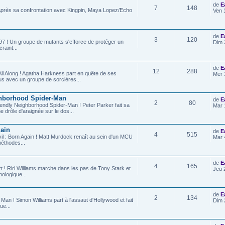
de
E
7
148
 Après sa confrontation avec Kingpin, Maya Lopez/Echo
Ven 
de
E
3
120
'97 ! Un groupe de mutants s'efforce de protéger un
Dim 
raint...
de
E
12
288
 All Along ! Agatha Harkness part en quête de ses
Mer 
s avec un groupe de sorcières...
ghborhood Spider-Man
de
E
2
80
riendly Neighborhood Spider-Man ! Peter Parker fait sa
Mar 
 drôle d'araignée sur le dos...
gain
de
E
4
515
vil : Born Again ! Matt Murdock renaît au sein d'un MCU
Mar 
éthodes...
de
E
4
165
rt ! Riri Williams marche dans les pas de Tony Stark et
Jeu 
ologique...
de
E
2
134
Man ! Simon Williams part à l'assaut d'Hollywood et fait
Dim 
ue...