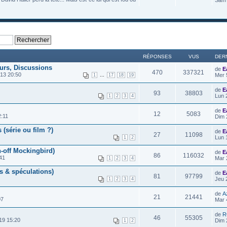
Sam 
RÉPONSES
VUS
DER
urs, Discussions
de
E
470
337321
13 20:50
...
Mer 
1
17
18
19
de
E
93
38803
Lun 
1
2
3
4
de
E
12
5083
2:11
Dim 
série ou film ?)
de
E
27
11098
Lun 
1
2
-off Mockingbird)
de
E
86
116032
41
Mar 
1
2
3
4
s & spéculations)
de
E
81
97799
Jeu 
1
2
3
4
de
A
21
21441
07
Mar 
de
R
46
55305
19 15:20
Dim 
1
2