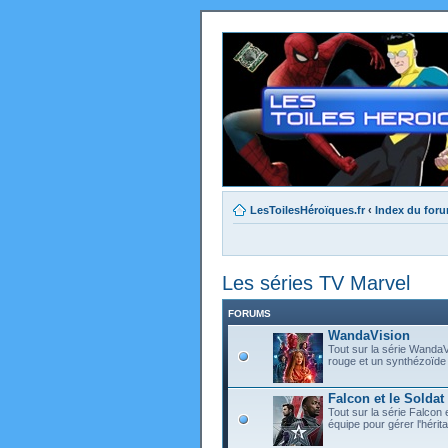
LesToilesHéroïques.fr
‹
Index du for
Les séries TV Marvel
FORUMS
WandaVision
Tout sur la série WandaV
rouge et un synthézoïde 
Falcon et le Soldat 
Tout sur la série Falcon 
équipe pour gérer l'hérit