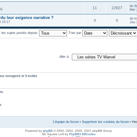
de
S
11
22927
55
Mer 
rdu leur exigence narrative ?
de I
0
0
5 15:17
Jeu 
r les sujets postés depuis:
Trier par
Aller à:
eur enregistré et 9 invités
ts
s
L’équipe du forum
•
Supprimer les cookies du forum
• Heu
Powered by
phpBB
© 2000, 2002, 2005, 2007 phpBB Group
SE Square Left by
PhpBB3 BBCodes