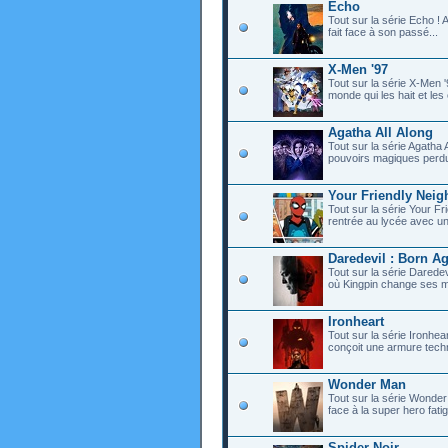
Echo
Tout sur la série Echo !
fait face à son passé...
X-Men '97
Tout sur la série X-Men 
monde qui les hait et les c
Agatha All Along
Tout sur la série Agatha
pouvoirs magiques perdu
Your Friendly Nei
Tout sur la série Your F
rentrée au lycée avec une
Daredevil : Born A
Tout sur la série Darede
où Kingpin change ses m
Ironheart
Tout sur la série Ironhea
conçoit une armure techn
Wonder Man
Tout sur la série Wonder 
face à la super hero fatig
Spider-Noir