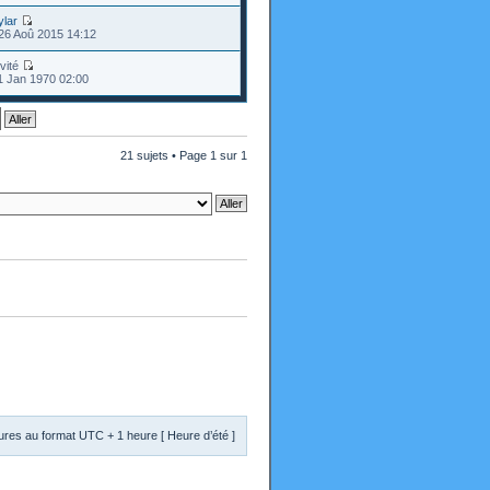
ylar
26 Aoû 2015 14:12
nvité
1 Jan 1970 02:00
21 sujets • Page
1
sur
1
res au format UTC + 1 heure [ Heure d’été ]