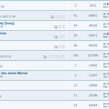
de
E
2
3471
2:35
Dim 
de
Y
61
68841
r 2017 17:34
Mer 
1
2
3
ety [Sony]
de
Y
43
40194
:41
Ven 
1
2
éries
de
E
29
20671
Mar 
1
2
de
Y
48
68205
Mer 
1
2
de
Y
100
107566
018 22:12
Dim 
1
2
3
4
5
de
Y
1
12846
:27
Ven 
 des séries Marvel
de
G
3
11007
:54
Jeu 
de
Y
12
19560
Mar 
de
S
11
19196
6
Jeu 
de
e
23
40484
Ven 