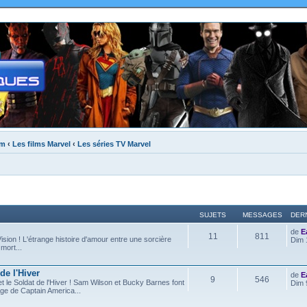
um
‹
Les films Marvel
‹
Les séries TV Marvel
SUJETS
MESSAGES
DER
de
E
11
811
ision ! L'étrange histoire d'amour entre une sorcière
Dim 
mort...
de l'Hiver
de
E
9
546
et le Soldat de l'Hiver ! Sam Wilson et Bucky Barnes font
Dim 
age de Captain America...