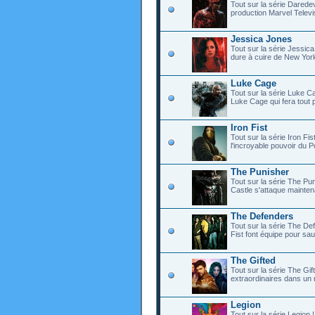
Tout sur la série Darede
production Marvel Televisi
Jessica Jones
Tout sur la série Jessica
dure à cuire de New York
Luke Cage
Tout sur la série Luke C
Luke Cage qui fera tout
Iron Fist
Tout sur la série Iron F
l'incroyable pouvoir du Po
The Punisher
Tout sur la série The Pun
Castle s'attaque maintena
The Defenders
Tout sur la série The De
Fist font équipe pour sau
The Gifted
Tout sur la série The Gi
extraordinaires dans un
Legion
Tout sur la série Legion !