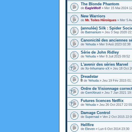
The Blonde Phantom
de
EagleWolf
» Mer 15 Mai 2024 1
New Warriors
de
Mr. Toiles Héroïques
» Mer 5 Av
(annulée) Silk : Spider Soci
de
Batmanium
» Jeu 3 Sep 2020 22
Canonicité des anciennes s
de
Yehuda
» Mer 9 Aoû 2023 02:38
Série de John Ridley
de
Yehuda
» Mer 8 Juil 2015 09:52
L'avenir des séries Marvel
de
Xx-Inhumans-xX
» Jeu 18 Oct 2
Dreadstar
de
Yehuda
» Jeu 19 Fév 2015 01
Ordre de Visionnage correct
de
GemXtrust
» Jeu 7 Jan 2021 19
Futures licences Netflix
de
Yehuda
» Jeu 26 Oct 2017 22:55
Damage Control
de
Supernad
» Ven 2 Oct 2015 22:0
Hellfire
de
Eleven
» Lun 6 Oct 2014 23:30