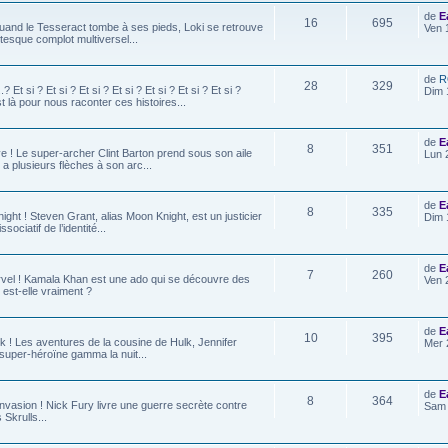
de
E
16
695
 Quand le Tesseract tombe à ses pieds, Loki se retrouve
Ven 
esque complot multiversel...
de
R
28
329
? Et si ? Et si ? Et si ? Et si ? Et si ? Et si ? Et si ?
Dim 
 là pour nous raconter ces histoires...
de
E
8
351
e ! Le super-archer Clint Barton prend sous son aile
Lun 
a plusieurs flèches à son arc...
de
E
8
335
ight ! Steven Grant, alias Moon Knight, est un justicier
Dim 
sociatif de l’identité...
de
E
7
260
rvel ! Kamala Khan est une ado qui se découvre des
Ven 
 est-elle vraiment ?
de
E
10
395
lk ! Les aventures de la cousine de Hulk, Jennifer
Mer 
 super-héroïne gamma la nuit...
de
E
8
364
Invasion ! Nick Fury livre une guerre secrète contre
Sam 
 Skrulls...