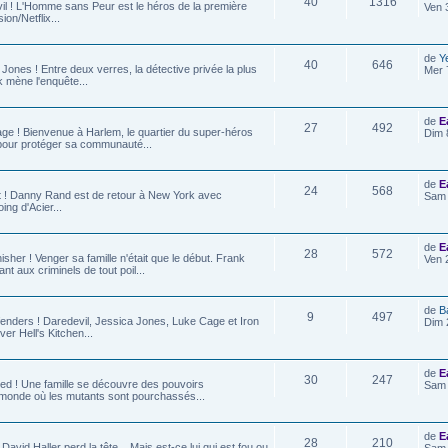
40
1316
vil ! L'Homme sans Peur est le héros de la première
Ven 
on/Netflix...
de
Y
40
646
 Jones ! Entre deux verres, la détective privée la plus
Mer 
 mène l'enquête...
de
E
27
492
age ! Bienvenue à Harlem, le quartier du super-héros
Dim 
 pour protéger sa communauté...
de
E
24
568
ist ! Danny Rand est de retour à New York avec
Sam 
ing d'Acier...
de
E
28
572
isher ! Venger sa famille n'était que le début. Frank
Ven 
nt aux criminels de tout poil...
de
B
9
497
fenders ! Daredevil, Jessica Jones, Luke Cage et Iron
Dim 
ver Hell's Kitchen...
de
E
30
247
fted ! Une famille se découvre des pouvoirs
Sam 
 monde où les mutants sont pourchassés...
de
E
28
210
 David Haller perd la tête... Mais est-ce lui qui est fou ou