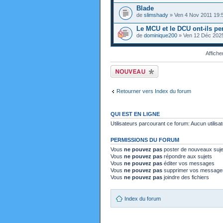
Blade
de
slimshady
» Ven 4 Nov 2011 19:
Le MCU et le DCU ont-ils pe
de
dominique200
» Ven 12 Déc 202
Affiche
Ecrire un nouveau
sujet
Retourner vers Index du forum
QUI EST EN LIGNE
Utilisateurs parcourant ce forum: Aucun utilisat
PERMISSIONS DU FORUM
Vous
ne pouvez pas
poster de nouveaux suje
Vous
ne pouvez pas
répondre aux sujets
Vous
ne pouvez pas
éditer vos messages
Vous
ne pouvez pas
supprimer vos message
Vous
ne pouvez pas
joindre des fichiers
Index du forum