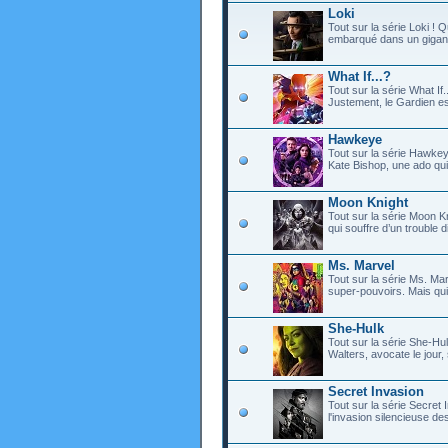
Loki
Tout sur la série Loki !
embarqué dans un gigant
What If...?
Tout sur la série What If...
Justement, le Gardien est
Hawkeye
Tout sur la série Hawkey
Kate Bishop, une ado qui 
Moon Knight
Tout sur la série Moon Kn
qui souffre d’un trouble dis
Ms. Marvel
Tout sur la série Ms. Ma
super-pouvoirs. Mais qui
She-Hulk
Tout sur la série She-Hu
Walters, avocate le jour,
Secret Invasion
Tout sur la série Secret 
l'invasion silencieuse des