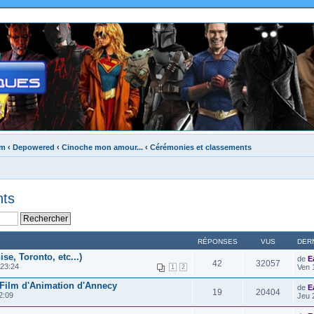
um
‹
Depowered
‹
Cinoche mon amour...
‹
Cérémonies et classements
nts
RÉPONSES
VUS
DER
ise, Toronto, etc...)
de
E
42
32057
23:24
Ven 
1
2
u Film d'Animation d'Annecy
de
E
19
20404
2:09
Jeu 