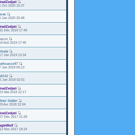
iradZedjati
1 Oct 2020 15:37
arak
6 Jan 2020 20:48
iradZedjati
31 Déc 2019 17:49
laizon
16 Aoû 2019 17:45
ehuda
17 Jan 2019 13:34
atfouasse87
7 Jan 2019 00:13
MO42
2 Jan 2019 02:01
iradZedjati
23 Mai 2018 22:17
inter Soldier
20 Avr 2018 22:04
iradZedjati
27 Déc 2017 21:28
agleWolf
12 Nov 2017 18:24