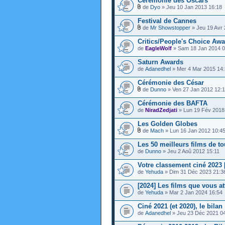
Cérémonie des Oscars
de
Dyo
» Jeu 10 Jan 2013 16:18
Festival de Cannes
de
Mr Showstopper
» Jeu 19 Avr 
Critics/People's Choice Awa
de
EagleWolf
» Sam 18 Jan 2014 0
Saturn Awards
de
Adanedhel
» Mer 4 Mar 2015 14
Cérémonie des César
de
Dunno
» Ven 27 Jan 2012 12:
Cérémonie des BAFTA
de
NiradZedjati
» Lun 19 Fév 2018
Les Golden Globes
de
Mach
» Lun 16 Jan 2012 10:4
Les 50 meilleurs films de to
de
Dunno
» Jeu 2 Aoû 2012 15:11
Votre classement ciné 2023 
de
Yehuda
» Dim 31 Déc 2023 21:3
[2024] Les films que vous at
de
Yehuda
» Mar 2 Jan 2024 16:54
Ciné 2021 (et 2020), le bilan 
de
Adanedhel
» Jeu 23 Déc 2021 0