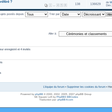
préféré ?
de
M
138
136629
...
Dim 
1
4
5
6
 sujets postés depuis:
Trier par
Aller à:
eur enregistré et 4 invités
ts
s
L’équipe du forum
•
Supprimer les cookies du forum
• Heu
Powered by
phpBB
© 2000, 2002, 2005, 2007 phpBB Group
SE Square Left by
PhpBB3 BBCodes
Traduction par:
phpBB-fr.com