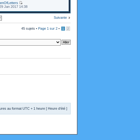
enOfLetters
29 Jan 2017 14:38
Suivante
45 sujets •
Page
1
sur
2
•
1
2
res au format UTC + 1 heure [ Heure d’été ]