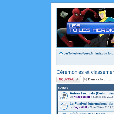
LesToilesHéroïques.fr
‹
Index du for
Cérémonies et classeme
Ecrire un nouveau
sujet
SUJETS
Autres Festivals (Berlin, Ven
de
NiradZedjati
» Sam 8 Sep 2018 
Le Festival International d
de
EagleWolf
» Sam 26 Avr 2014 1