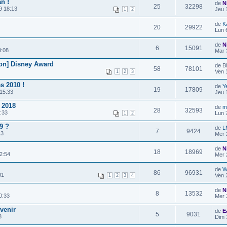
n !
de
N
25
32298
9 18:13
Jeu 
1
2
de
K
20
29922
Lun 
de
N
6
15091
8:08
Mar 
non] Disney Award
de B
58
78101
Ven 
1
2
3
s 2010 !
de
Y
19
17809
15:33
Jeu 
 2018
de
m
28
32593
:33
Lun 
1
2
9 ?
de
L
7
9424
13
Mer 
de
N
18
18969
2:54
Mer 
de
W
86
96931
01
Ven 
1
2
3
4
de
N
8
13532
0:33
Mer 
venir
de
E
5
9031
3
Dim 