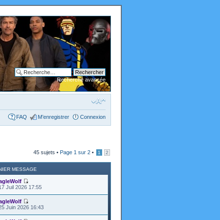
Recherche avancée
FAQ
M’enregistrer
Connexion
45 sujets •
Page
1
sur
2
•
1
2
NIER MESSAGE
agleWolf
17 Juil 2026 17:55
agleWolf
25 Juin 2026 16:43