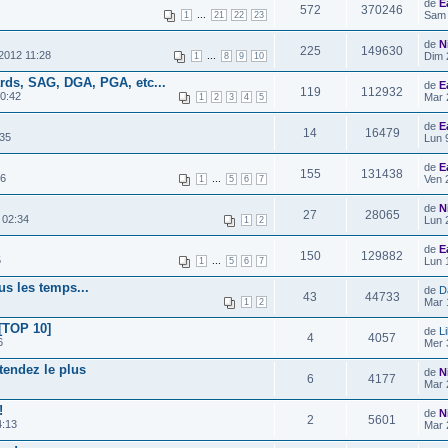
de
E
572
370246
...
Sam 
1
21
22
23
de
N
225
149630
2012 11:28
...
Dim 
1
8
9
10
rds, SAG, DGA, PGA, etc...
de
E
119
112932
0:42
Mar 
1
2
3
4
5
de
E
14
16479
:35
Lun 
de
E
155
131438
16
...
Ven 
1
5
6
7
de
N
27
28065
 02:34
Lun 
1
2
de
E
150
129882
5
...
Lun 
1
5
6
7
us les temps...
de
D
43
44733
Mar 
1
2
[TOP 10]
de
Li
4
4057
6
Mer 
tendez le plus
de
N
6
4177
Mar 
!
de
N
2
5601
4:13
Mar 