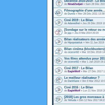
Décennie 2010-2019 - Le Bila
de
NiradZedjati
» Sam 28 Déc 201
Filmographie d'une année...
de
Dunno
» Mer 28 Déc 2011 13:38
Ciné 2019 : Le Bilan
de
Adanedhel
» Jeu 26 Déc 2019 1
[Sondage sur le retour ou 
de
juju
» Jeu 8 Mai 2014 20:20
Bilan réalisateurs des année
de
Hipopotakluk
» Ven 11 Jan 2019 
Bilan cinéma (blockbusters)
de
ciceron92
» Mar 18 Déc 2018 14
Vos films attendus pour 201
de
ciceron92
» Mar 1 Jan 2019 19:
Ciné 2017 : Le Bilan
de
EagleWolf
» Mer 27 Déc 2017 1
Le meilleur réalisateur ?
de
DarkKane
» Ven 9 Mar 2012 10:
Ciné 2016 : Le Bilan
de
EagleWolf
» Lun 21 Nov 2016 2
[2018] Les gros morceaux à 
de
Yehuda
» Dim 12 Nov 2017 04:2