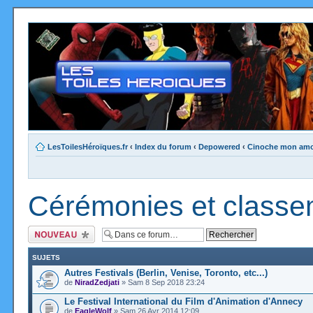
LesToilesHéroïques.fr
‹
Index du forum
‹
Depowered
‹
Cinoche mon amou
Cérémonies et classe
Ecrire un nouveau
sujet
SUJETS
Autres Festivals (Berlin, Venise, Toronto, etc...)
de
NiradZedjati
» Sam 8 Sep 2018 23:24
Le Festival International du Film d'Animation d'Annecy
de
EagleWolf
» Sam 26 Avr 2014 12:09