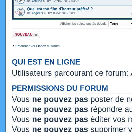
de
Yehuda
» Dim 12 Nov 2017 04:23
Quel est ton film d'horreur préféré ?
de
Angelus
» Dim 8 Avr 2012 10:11
Afficher les sujets postés depuis:
Ecrire un nouveau
sujet
Retourner vers Index du forum
QUI EST EN LIGNE
Utilisateurs parcourant ce forum: A
PERMISSIONS DU FORUM
Vous
ne pouvez pas
poster de n
Vous
ne pouvez pas
répondre au
Vous
ne pouvez pas
éditer vos
Vous
ne pouvez pas
supprimer 