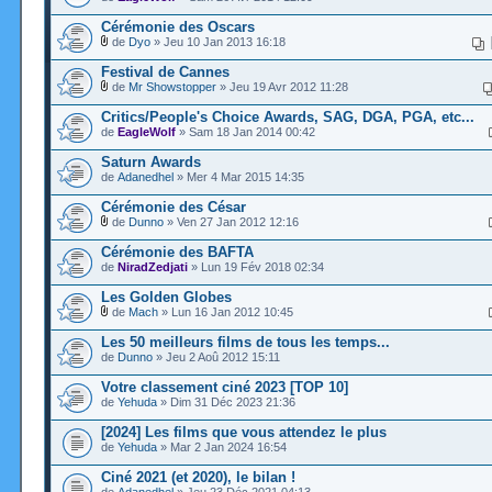
Cérémonie des Oscars
de
Dyo
» Jeu 10 Jan 2013 16:18
Festival de Cannes
de
Mr Showstopper
» Jeu 19 Avr 2012 11:28
Critics/People's Choice Awards, SAG, DGA, PGA, etc...
de
EagleWolf
» Sam 18 Jan 2014 00:42
Saturn Awards
de
Adanedhel
» Mer 4 Mar 2015 14:35
Cérémonie des César
de
Dunno
» Ven 27 Jan 2012 12:16
Cérémonie des BAFTA
de
NiradZedjati
» Lun 19 Fév 2018 02:34
Les Golden Globes
de
Mach
» Lun 16 Jan 2012 10:45
Les 50 meilleurs films de tous les temps...
de
Dunno
» Jeu 2 Aoû 2012 15:11
Votre classement ciné 2023 [TOP 10]
de
Yehuda
» Dim 31 Déc 2023 21:36
[2024] Les films que vous attendez le plus
de
Yehuda
» Mar 2 Jan 2024 16:54
Ciné 2021 (et 2020), le bilan !