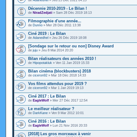
de
Adanedhel
» Jeu 23 Déc 2021 04:13
Décennie 2010-2019 - Le Bilan !
de
NiradZedjati
» Sam 28 Déc 2019 18:13
Filmographie d'une année...
de
Dunno
» Mer 28 Déc 2011 13:38
Ciné 2019 : Le Bilan
de
Adanedhel
» Jeu 26 Déc 2019 18:08
[Sondage sur le retour ou non] Disney Award
de
juju
» Jeu 8 Mai 2014 20:20
Bilan réalisateurs des années 2010 !
de
Hipopotakluk
» Ven 11 Jan 2019 15:33
Bilan cinéma (blockbusters) 2018
de
ciceron92
» Mar 18 Déc 2018 14:33
Vos films attendus pour 2019 ?
de
ciceron92
» Mar 1 Jan 2019 19:13
Ciné 2017 : Le Bilan
de
EagleWolf
» Mer 27 Déc 2017 12:54
Le meilleur réalisateur ?
de
DarkKane
» Ven 9 Mar 2012 10:01
Ciné 2016 : Le Bilan
de
EagleWolf
» Lun 21 Nov 2016 20:33
[2018] Les gros morceaux à venir