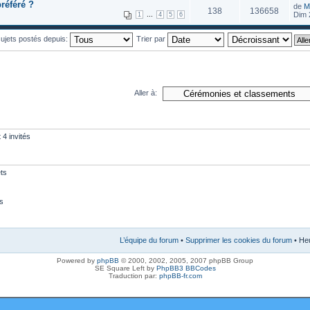
préféré ?
de
M
138
136658
...
Dim 
1
4
5
6
 sujets postés depuis:
Trier par
Aller à:
 4 invités
ts
s
L’équipe du forum
•
Supprimer les cookies du forum
• Heu
Powered by
phpBB
© 2000, 2002, 2005, 2007 phpBB Group
SE Square Left by
PhpBB3 BBCodes
Traduction par:
phpBB-fr.com