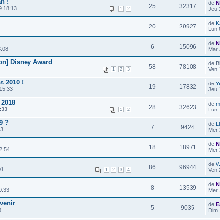
n !
de
N
25
32317
9 18:13
Jeu 
1
2
de
K
20
29927
Lun 
de
N
6
15096
8:08
Mar 
non] Disney Award
de B
58
78108
Ven 
1
2
3
s 2010 !
de
Y
19
17832
15:33
Jeu 
 2018
de
m
28
32623
:33
Lun 
1
2
9 ?
de
L
7
9424
13
Mer 
de
N
18
18971
2:54
Mer 
de
W
86
96944
01
Ven 
1
2
3
4
de
N
8
13539
0:33
Mer 
venir
de
E
5
9035
3
Dim 