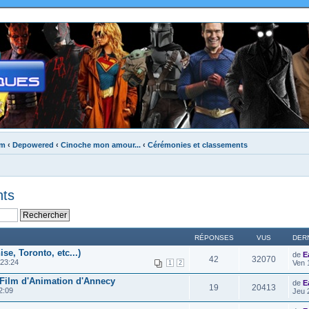
um
‹
Depowered
‹
Cinoche mon amour...
‹
Cérémonies et classements
nts
RÉPONSES
VUS
DER
ise, Toronto, etc...)
de
E
42
32070
23:24
Ven 
1
2
u Film d'Animation d'Annecy
de
E
19
20413
2:09
Jeu 