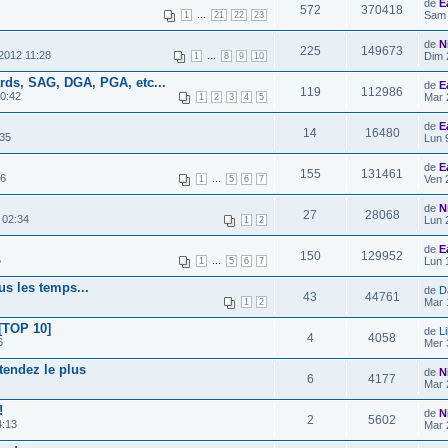
de
E
572
370418
...
Sam 
1
21
22
23
de
N
225
149673
2012 11:28
...
Dim 
1
8
9
10
rds, SAG, DGA, PGA, etc...
de
E
119
112986
0:42
Mar 
1
2
3
4
5
de
E
14
16480
:35
Lun 
de
E
155
131461
16
...
Ven 
1
5
6
7
de
N
27
28068
 02:34
Lun 
1
2
de
E
150
129952
5
...
Lun 
1
5
6
7
us les temps...
de
D
43
44761
Mar 
1
2
[TOP 10]
de
Li
4
4058
6
Mer 
tendez le plus
de
N
6
4177
Mar 
!
de
N
2
5602
4:13
Mar 