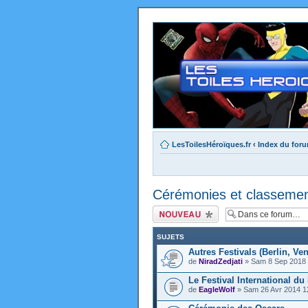
LesToilesHéroïques.fr
‹
Index du for
Cérémonies et classeme
Ecrire un nouveau
sujet
SUJETS
Autres Festivals (Berlin, Ven
de
NiradZedjati
» Sam 8 Sep 2018 
Le Festival International d
de
EagleWolf
» Sam 26 Avr 2014 1