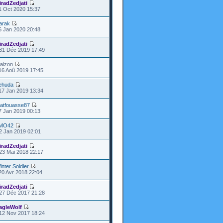
iradZedjati
1 Oct 2020 15:37
arak
6 Jan 2020 20:48
iradZedjati
31 Déc 2019 17:49
laizon
16 Aoû 2019 17:45
ehuda
17 Jan 2019 13:34
atfouasse87
7 Jan 2019 00:13
MO42
2 Jan 2019 02:01
iradZedjati
23 Mai 2018 22:17
inter Soldier
20 Avr 2018 22:04
iradZedjati
27 Déc 2017 21:28
agleWolf
12 Nov 2017 18:24