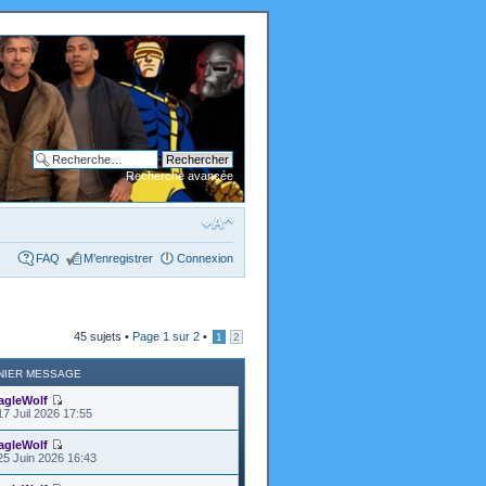
Recherche avancée
FAQ
M’enregistrer
Connexion
45 sujets •
Page
1
sur
2
•
1
2
NIER MESSAGE
agleWolf
17 Juil 2026 17:55
agleWolf
25 Juin 2026 16:43