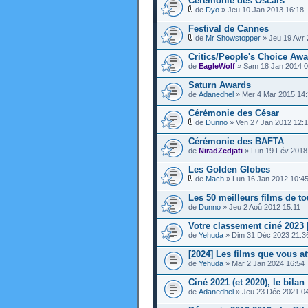
Cérémonie des Oscars
de
Dyo
» Jeu 10 Jan 2013 16:18
Festival de Cannes
de
Mr Showstopper
» Jeu 19 Avr 
Critics/People's Choice Awa
de
EagleWolf
» Sam 18 Jan 2014 0
Saturn Awards
de
Adanedhel
» Mer 4 Mar 2015 14
Cérémonie des César
de
Dunno
» Ven 27 Jan 2012 12:
Cérémonie des BAFTA
de
NiradZedjati
» Lun 19 Fév 2018
Les Golden Globes
de
Mach
» Lun 16 Jan 2012 10:4
Les 50 meilleurs films de to
de
Dunno
» Jeu 2 Aoû 2012 15:11
Votre classement ciné 2023 
de
Yehuda
» Dim 31 Déc 2023 21:3
[2024] Les films que vous at
de
Yehuda
» Mar 2 Jan 2024 16:54
Ciné 2021 (et 2020), le bilan 
de
Adanedhel
» Jeu 23 Déc 2021 0