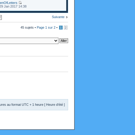
enOfLetters
29 Jan 2017 14:38
Suivante
45 sujets •
Page
1
sur
2
•
1
2
res au format UTC + 1 heure [ Heure d’été ]