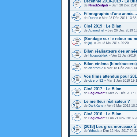
Décennie 2010-2019 - Le Bila
de
NiradZedjati
» Sam 28 Déc 201
Filmographie d'une année...
de
Dunno
» Mer 28 Déc 2011 13:38
Ciné 2019 : Le Bilan
de
Adanedhel
» Jeu 26 Déc 2019 1
[Sondage sur le retour ou 
de
juju
» Jeu 8 Mai 2014 20:20
Bilan réalisateurs des année
de
Hipopotakluk
» Ven 11 Jan 2019 
Bilan cinéma (blockbusters)
de
ciceron92
» Mar 18 Déc 2018 14
Vos films attendus pour 201
de
ciceron92
» Mar 1 Jan 2019 19:
Ciné 2017 : Le Bilan
de
EagleWolf
» Mer 27 Déc 2017 1
Le meilleur réalisateur ?
de
DarkKane
» Ven 9 Mar 2012 10:
Ciné 2016 : Le Bilan
de
EagleWolf
» Lun 21 Nov 2016 2
[2018] Les gros morceaux à 
de
Yehuda
» Dim 12 Nov 2017 04:2