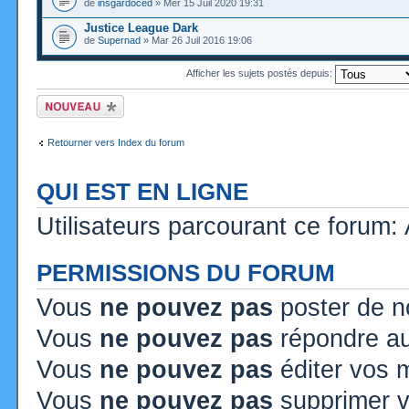
de
insgardoced
» Mer 15 Juil 2020 19:31
Justice League Dark
de
Supernad
» Mar 26 Juil 2016 19:06
Afficher les sujets postés depuis:
Ecrire un nouveau
sujet
Retourner vers Index du forum
QUI EST EN LIGNE
Utilisateurs parcourant ce forum: A
PERMISSIONS DU FORUM
Vous
ne pouvez pas
poster de n
Vous
ne pouvez pas
répondre au
Vous
ne pouvez pas
éditer vos
Vous
ne pouvez pas
supprimer 