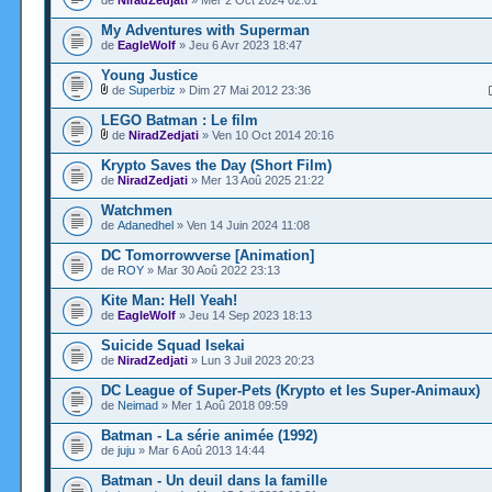
de
NiradZedjati
» Mer 2 Oct 2024 02:01
My Adventures with Superman
de
EagleWolf
» Jeu 6 Avr 2023 18:47
Young Justice
de
Superbiz
» Dim 27 Mai 2012 23:36
LEGO Batman : Le film
de
NiradZedjati
» Ven 10 Oct 2014 20:16
Krypto Saves the Day (Short Film)
de
NiradZedjati
» Mer 13 Aoû 2025 21:22
Watchmen
de
Adanedhel
» Ven 14 Juin 2024 11:08
DC Tomorrowverse [Animation]
de
ROY
» Mar 30 Aoû 2022 23:13
Kite Man: Hell Yeah!
de
EagleWolf
» Jeu 14 Sep 2023 18:13
Suicide Squad Isekai
de
NiradZedjati
» Lun 3 Juil 2023 20:23
DC League of Super-Pets (Krypto et les Super-Animaux)
de
Neimad
» Mer 1 Aoû 2018 09:59
Batman - La série animée (1992)
de
juju
» Mar 6 Aoû 2013 14:44
Batman - Un deuil dans la famille