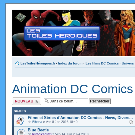
LesToilesHéroïques.fr
‹
Index du forum
‹
Les films DC Comics
‹
Univers
Animation DC Comics
Ecrire un nouveau
sujet
SUJETS
Films et Séries d'Animation DC Comics - News, Divers...
de
Elhena
» Ven 8 Jan 2016 18:40
Blue Beetle
de
NiradZedjati
» Ven 14 Juin 2024 20:52