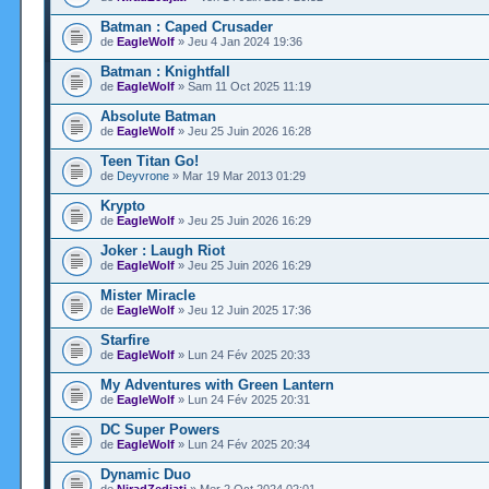
Batman : Caped Crusader
de
EagleWolf
» Jeu 4 Jan 2024 19:36
Batman : Knightfall
de
EagleWolf
» Sam 11 Oct 2025 11:19
Absolute Batman
de
EagleWolf
» Jeu 25 Juin 2026 16:28
Teen Titan Go!
de
Deyvrone
» Mar 19 Mar 2013 01:29
Krypto
de
EagleWolf
» Jeu 25 Juin 2026 16:29
Joker : Laugh Riot
de
EagleWolf
» Jeu 25 Juin 2026 16:29
Mister Miracle
de
EagleWolf
» Jeu 12 Juin 2025 17:36
Starfire
de
EagleWolf
» Lun 24 Fév 2025 20:33
My Adventures with Green Lantern
de
EagleWolf
» Lun 24 Fév 2025 20:31
DC Super Powers
de
EagleWolf
» Lun 24 Fév 2025 20:34
Dynamic Duo