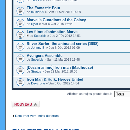
de
Thor2.0
» Mer 10 Mai 2017 18:42
The Fantastic Four
de
mulder29
» Sam 11 Mar 2017 14:09
Marvel's Guardians of the Galaxy
de
Sylar
» Mar 6 Oct 2015 16:44
Les films d'animation Marvel
de
Superbiz
» Jeu 2 Fév 2012 14:51
Silver Surfer: the animated series (1998)
de
Johnny B.
» Jeu 6 Déc 2012 01:09
Avengers Assemble
de
Superbiz
» Sam 11 Mai 2013 19:48
[Dessin animé] Iron man (Madhouse)
de
Stratus
» Jeu 29 Mar 2012 18:08
Iron Man & Hulk: Heroes United
de
Deyvrone
» Ven 5 Oct 2012 14:54
Afficher les sujets postés depuis:
Ecrire un nouveau
sujet
Retourner vers Index du forum