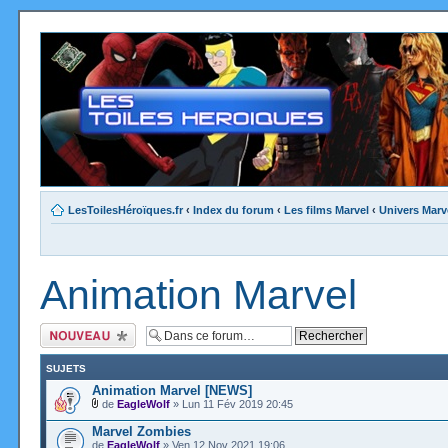
LesToilesHéroïques.fr
‹
Index du forum
‹
Les films Marvel
‹
Univers Marv
Animation Marvel
Ecrire un nouveau
sujet
SUJETS
Animation Marvel [NEWS]
de
EagleWolf
» Lun 11 Fév 2019 20:45
Marvel Zombies
de
EagleWolf
» Ven 12 Nov 2021 19:06