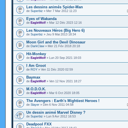
Les dessins animés Spider-Man
de
Superbiz
» Mer 7 Mar 2012 11:23
Eyes of Wakanda
de
EagleWolf
» Mar 12 Déc 2023 12:16
Les Nouveaux Héros (Big Hero 6)
de
Superbiz
» Jeu 9 Mai 2013 18:34
Moon Girl and the Devil Dinosaur
de
DarkClaw
» Mer 21 Fév 2018 20:18
Hit-Monkey
de
EagleWolf
» Lun 20 Sep 2021 18:03
I Am Groot
de
ROY
» Ven 11 Déc 2020 02:59
Baymax
de
EagleWolf
» Ven 12 Nov 2021 18:27
M.O.D.O.K.
de
EagleWolf
» Mar 6 Oct 2020 18:05
The Avengers : Earth's Mightiest Heroes !
de
Slayer
» Dim 6 Nov 2011 04:58
Un dessin animé Marvel Disney ?
de
Superbiz
» Lun 9 Avr 2012 16:53
Deadpool FXX