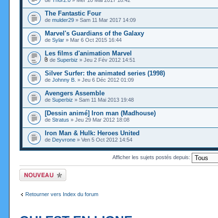
de
Thor2.0
» Mer 10 Mai 2017 18:42
The Fantastic Four
de
mulder29
» Sam 11 Mar 2017 14:09
Marvel's Guardians of the Galaxy
de
Sylar
» Mar 6 Oct 2015 16:44
Les films d'animation Marvel
de
Superbiz
» Jeu 2 Fév 2012 14:51
Silver Surfer: the animated series (1998)
de
Johnny B.
» Jeu 6 Déc 2012 01:09
Avengers Assemble
de
Superbiz
» Sam 11 Mai 2013 19:48
[Dessin animé] Iron man (Madhouse)
de
Stratus
» Jeu 29 Mar 2012 18:08
Iron Man & Hulk: Heroes United
de
Deyvrone
» Ven 5 Oct 2012 14:54
Afficher les sujets postés depuis:
Ecrire un nouveau
sujet
Retourner vers Index du forum