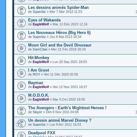
Les dessins animés Spider-Man
de
Superbiz
» Mer 7 Mar 2012 11:23
Eyes of Wakanda
de
EagleWolf
» Mar 12 Déc 2023 12:16
Les Nouveaux Héros (Big Hero 6)
de
Superbiz
» Jeu 9 Mai 2013 18:34
Moon Girl and the Devil Dinosaur
de
DarkClaw
» Mer 21 Fév 2018 20:18
Hit-Monkey
de
EagleWolf
» Lun 20 Sep 2021 18:03
I Am Groot
de
ROY
» Ven 11 Déc 2020 02:59
Baymax
de
EagleWolf
» Ven 12 Nov 2021 18:27
M.O.D.O.K.
de
EagleWolf
» Mar 6 Oct 2020 18:05
The Avengers : Earth's Mightiest Heroes !
de
Slayer
» Dim 6 Nov 2011 04:58
Un dessin animé Marvel Disney ?
de
Superbiz
» Lun 9 Avr 2012 16:53
Deadpool FXX