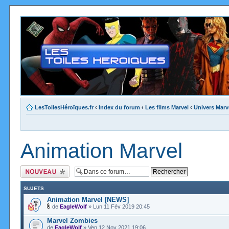
LesToilesHéroïques.fr
‹
Index du forum
‹
Les films Marvel
‹
Univers Marv
Animation Marvel
Ecrire un nouveau
sujet
SUJETS
Animation Marvel [NEWS]
de
EagleWolf
» Lun 11 Fév 2019 20:45
Marvel Zombies
de
EagleWolf
» Ven 12 Nov 2021 19:06