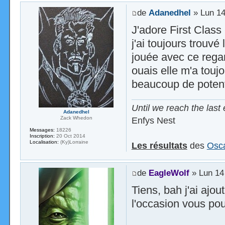
de
Adanedhel
» Lun 14
J'adore First Clas
j'ai toujours trouvé
jouée avec ce regar
ouais elle m'a toujo
beaucoup de potenti
Until we reach the last 
Adanedhel
Enfys Nest
Zack Whedon
Messages:
18226
Inscription:
20 Oct 2014
Localisation:
(Ky)Lorraine
Les résultats
des
Osca
de
EagleWolf
» Lun 14 
Tiens, bah j'ai ajou
l'occasion vous pou