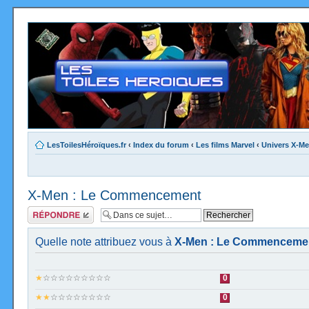
LesToilesHéroïques.fr
‹
Index du forum
‹
Les films Marvel
‹
Univers X-M
X-Men : Le Commencement
Répondre
Quelle note attribuez vous à
X-Men : Le Commencement
★
☆☆☆☆☆☆☆☆☆
0
★★
☆☆☆☆☆☆☆☆
0