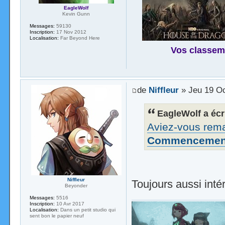
EagleWolf
Kevin Gunn
Messages:
59130
Inscription:
17 Nov 2012
Localisation:
Far Beyond Here
Vos classem
de
Niffleur
» Jeu 19 Oc
EagleWolf a écri
Aviez-vous rema
Commencemen
Niffleur
Toujours aussi int
Beyonder
Messages:
5516
Inscription:
10 Avr 2017
Localisation:
Dans un petit studio qui
sent bon le papier neuf