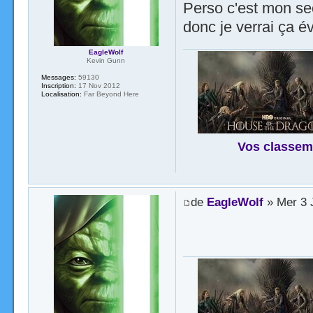
Perso c'est mon s
donc je verrai ça é
EagleWolf
Kevin Gunn
Messages:
59130
Inscription:
17 Nov 2012
Localisation:
Far Beyond Here
Vos classem
de
EagleWolf
» Mer 3 