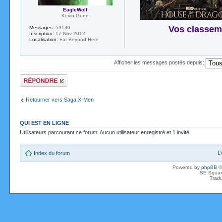
EagleWolf
Kevin Gunn
Vos classem
Messages:
59130
Inscription:
17 Nov 2012
Localisation:
Far Beyond Here
Afficher les messages postés depuis:
Répondre
Retourner vers Saga X-Men
QUI EST EN LIGNE
Utilisateurs parcourant ce forum: Aucun utilisateur enregistré et 1 invité
L
Index du forum
Powered by
phpBB
©
SE Squar
Tradu