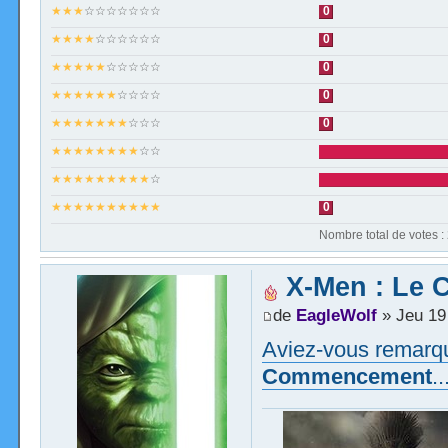
★★★
☆☆☆☆☆☆☆
0
★★★★
☆☆☆☆☆☆
0
★★★★★
☆☆☆☆☆
0
★★★★★★
☆☆☆☆
0
★★★★★★★
☆☆☆
0
★★★★★★★★
☆☆
★★★★★★★★★
☆
★★★★★★★★★★
0
Nombre total de votes :
X-Men : Le
de
EagleWolf
» Jeu 19
Aviez-vous remarqu
Commencement
..