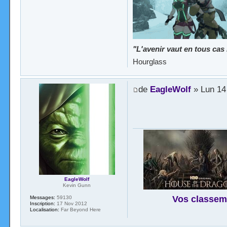
"L'avenir vaut en tous cas
Hourglass
de
EagleWolf
» Lun 14 
EagleWolf
Kevin Gunn
Vos classem
Messages:
59130
Inscription:
17 Nov 2012
Localisation:
Far Beyond Here