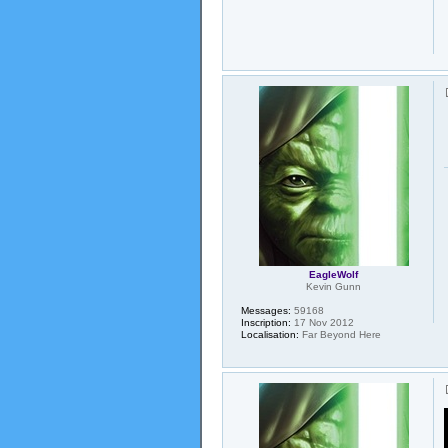
EagleWolf
Kevin Gunn
Messages:
59168
Inscription:
17 Nov 2012
Localisation:
Far Beyond Here