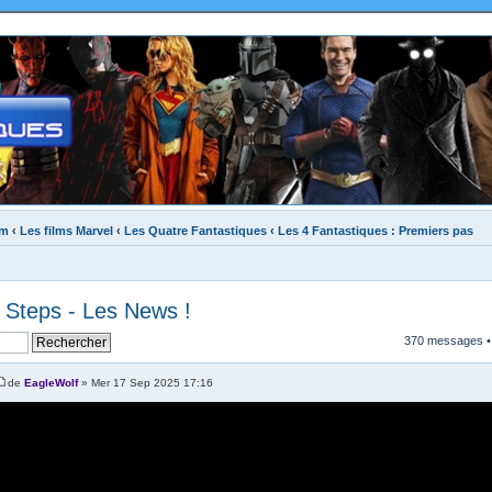
um
‹
Les films Marvel
‹
Les Quatre Fantastiques
‹
Les 4 Fantastiques : Premiers pas
t Steps - Les News !
370 messages 
de
EagleWolf
» Mer 17 Sep 2025 17:16