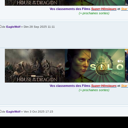
Vos classements des Films
Super-Héroïques
et
Star
(+ prochaines sorties)
de
EagleWolf
» Dim 28 Sep 2025 11:11
Vos classements des Films
Super-Héroïques
et
Star
(+ prochaines sorties)
de
EagleWolf
» Ven 3 Oct 2025 17:15