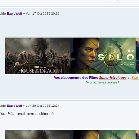
de
EagleWolf
» Ven 17 Oct 2025 20:12
Vos classements des Films
Super-Héroïques
et
Star
(+ prochaines sorties)
de
EagleWolf
» Lun 20 Oct 2025 12:24
Tom Ellis
avait bien auditionné...