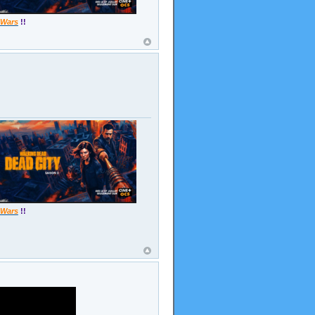
 Wars
!!
 Wars
!!