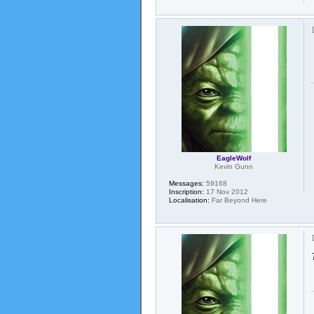
EagleWolf
Kevin Gunn
Messages:
59168
Inscription:
17 Nov 2012
Localisation:
Far Beyond Here