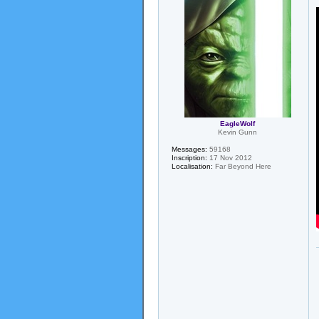
EagleWolf
Kevin Gunn
Messages:
59168
Inscription:
17 Nov 2012
Localisation:
Far Beyond Here