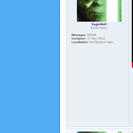
EagleWolf
Kevin Gunn
Messages:
59168
Inscription:
17 Nov 2012
Localisation:
Far Beyond Here