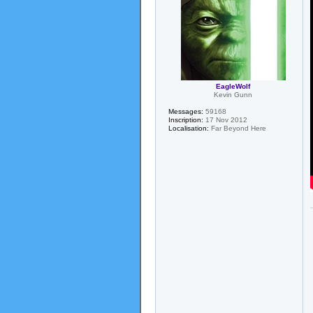
EagleWolf
Kevin Gunn
Messages:
59168
Inscription:
17 Nov 2012
Localisation:
Far Beyond Here