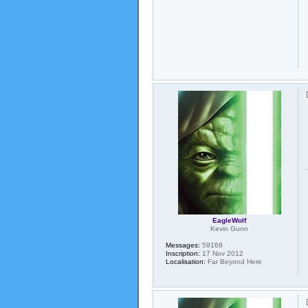
EagleWolf
Kevin Gunn
Messages:
59168
Inscription:
17 Nov 2012
Localisation:
Far Beyond Here