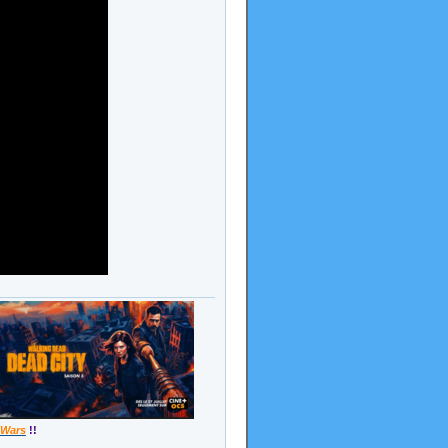
 Wars
!!