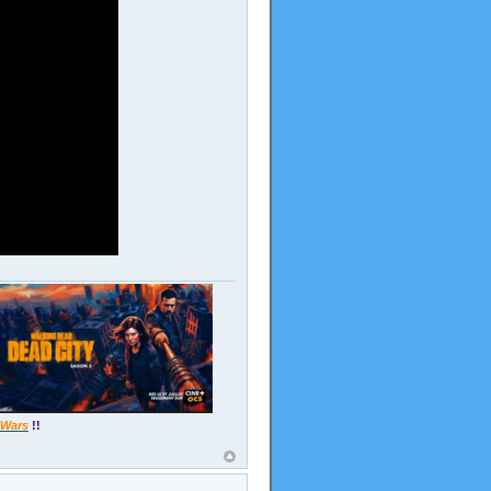
 Wars
!!