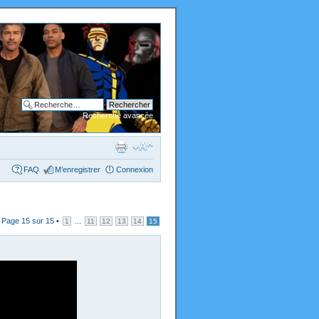
Recherche avancée
FAQ
M’enregistrer
Connexion
•
Page
15
sur
15
•
...
1
11
12
13
14
15