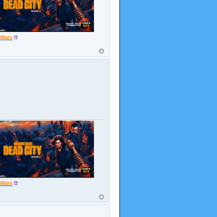
 Wars
!!
 Wars
!!