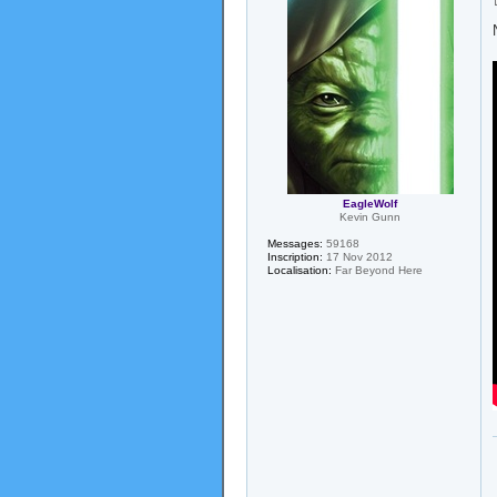
EagleWolf
Kevin Gunn
Messages:
59168
Inscription:
17 Nov 2012
Localisation:
Far Beyond Here