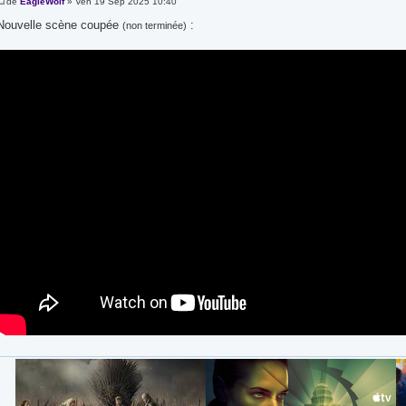
de
EagleWolf
» Ven 19 Sep 2025 10:40
Nouvelle scène coupée
:
(non terminée)