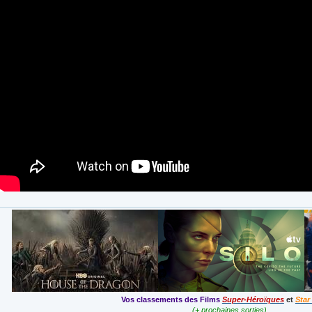
Vos classements des Films
Super-Héroïques
et
Star
(+ prochaines sorties)