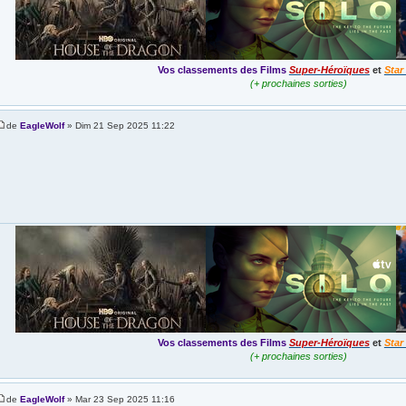
Vos classements des Films
Super-Héroïques
et
Star
(+ prochaines sorties)
de
EagleWolf
» Dim 21 Sep 2025 11:22
Vos classements des Films
Super-Héroïques
et
Star
(+ prochaines sorties)
de
EagleWolf
» Mar 23 Sep 2025 11:16