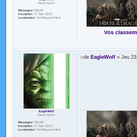
Kevin Gunn
Messages:
59148
Inscription:
17 Nov 2012
Localisation:
Far Beyond Here
Vos classem
de
EagleWolf
» Jeu 23
EagleWolf
Kevin Gunn
Messages:
59148
Inscription:
17 Nov 2012
Localisation:
Far Beyond Here