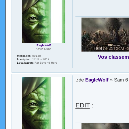
EagleWolf
Kevin Gunn
Vos classem
Messages:
59148
Inscription:
17 Nov 2012
Localisation:
Far Beyond Here
de
EagleWolf
» Sam 6 
EDIT
: