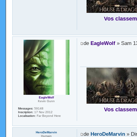
Vos classem
de
EagleWolf
» Sam 13
EagleWolf
Kevin Gunn
Vos classem
Messages:
59148
Inscription:
17 Nov 2012
Localisation:
Far Beyond Here
HeroDeMarvin
de
HeroDeMarvin
» Di
Humain