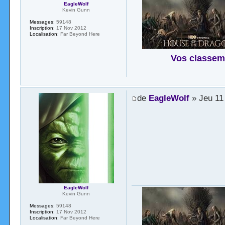
EagleWolf
Kevin Gunn
Messages:
59148
Inscription:
17 Nov 2012
Localisation:
Far Beyond Here
Vos classem
de
EagleWolf
» Jeu 11
EagleWolf
Kevin Gunn
Messages:
59148
Inscription:
17 Nov 2012
Localisation:
Far Beyond Here