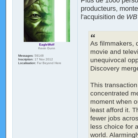
Plus de 1000 person
producteurs, monten
l'acquisition de
WB
As filmmakers, 
EagleWolf
Kevin Gunn
movie and televi
Messages:
59148
unequivocal opp
Inscription:
17 Nov 2012
Localisation:
Far Beyond Here
Discovery merge
This transaction
concentrated me
moment when ou
least afford it. 
fewer jobs acro
less choice for 
world. Alarming