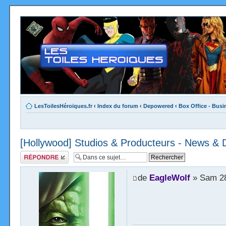
LesToilesHéroïques.fr
‹
Index du forum
‹
Depowered
‹
Box Office - Busi
[Hollywood] Studios & Producteurs - News & 
Répondre
de
EagleWolf
» Sam 28