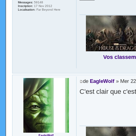
Messages:
59148
Inscription:
17 Nov 2012
Localisation:
Far Beyond Here
Vos classem
de
EagleWolf
» Mer 22
C'est clair que c'es
EagleWolf