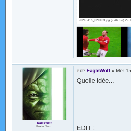
20260415_020139.jpg (9.46 Kio) Vu 1
de
EagleWolf
» Mer 15
Quelle idée...
EagleWolf
EDIT
:
Kevin Gunn