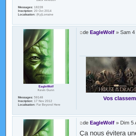
Messages:
18228
Inscription:
20 Oct 2014
Localisation:
(Ky)Lorraine
de
EagleWolf
» Sam 4 
EagleWolf
Kevin Gunn
Vos classem
Messages:
59148
Inscription:
17 Nov 2012
Localisation:
Far Beyond Here
de
EagleWolf
» Dim 5 
Ça nous évitera un