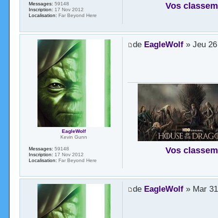
Vos classem
Messages:
59148
Inscription:
17 Nov 2012
Localisation:
Far Beyond Here
de
EagleWolf
» Jeu 26
EagleWolf
Kevin Gunn
Vos classem
Messages:
59148
Inscription:
17 Nov 2012
Localisation:
Far Beyond Here
de
EagleWolf
» Mar 31