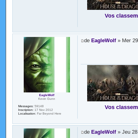
Vos classem
de
EagleWolf
» Mer 29
EagleWolf
Kevin Gunn
Vos classem
Messages:
59148
Inscription:
17 Nov 2012
Localisation:
Far Beyond Here
de
EagleWolf
» Jeu 28