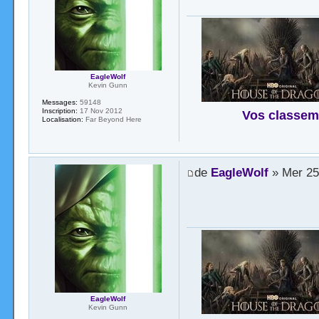
EagleWolf
Kevin Gunn
Messages:
59148
Inscription:
17 Nov 2012
Vos classem
Localisation:
Far Beyond Here
de
EagleWolf
» Mer 25
EagleWolf
Kevin Gunn