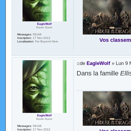
EagleWolf
Kevin Gunn
Messages:
59148
Inscription:
17 Nov 2012
Vos classem
Localisation:
Far Beyond Here
de
EagleWolf
» Lun 9 
Dans la famille
Elli
EagleWolf
Kevin Gunn
Messages:
59148
Inscription:
17 Nov 2012