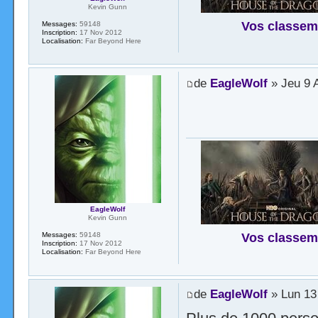
Kevin Gunn
Vos classem
Messages:
59148
Inscription:
17 Nov 2012
Localisation:
Far Beyond Here
de
EagleWolf
» Jeu 9 
EagleWolf
Kevin Gunn
Vos classem
Messages:
59148
Inscription:
17 Nov 2012
Localisation:
Far Beyond Here
de
EagleWolf
» Lun 13