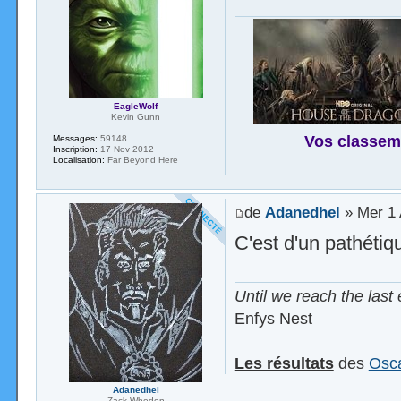
EagleWolf
Kevin Gunn
Vos classem
Messages:
59148
Inscription:
17 Nov 2012
Localisation:
Far Beyond Here
de
Adanedhel
» Mer 1 
C'est d'un pathétiq
Until we reach the last 
Enfys Nest
Les résultats
des
Osca
Adanedhel
Zack Whedon