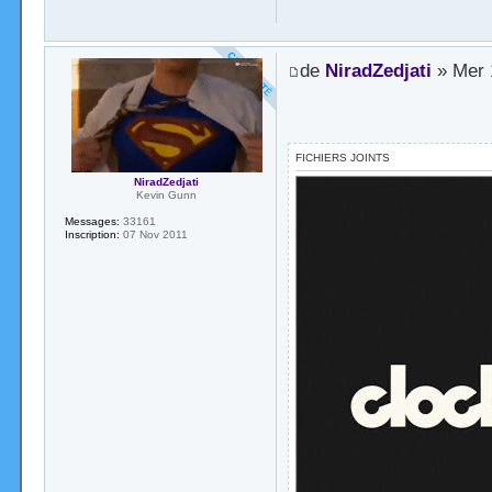
de
NiradZedjati
» Mer 
FICHIERS JOINTS
NiradZedjati
Kevin Gunn
Messages:
33161
Inscription:
07 Nov 2011