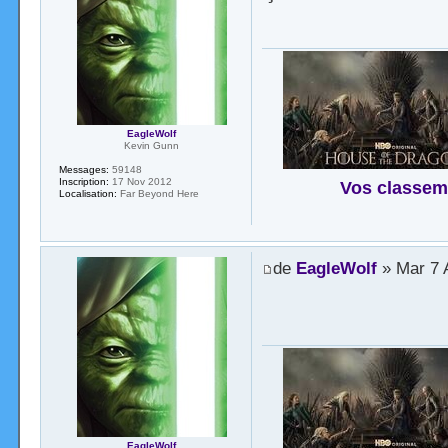
EagleWolf
Kevin Gunn
Messages:
59148
Inscription:
17 Nov 2012
Vos classem
Localisation:
Far Beyond Here
de
EagleWolf
» Mar 7 
EagleWolf