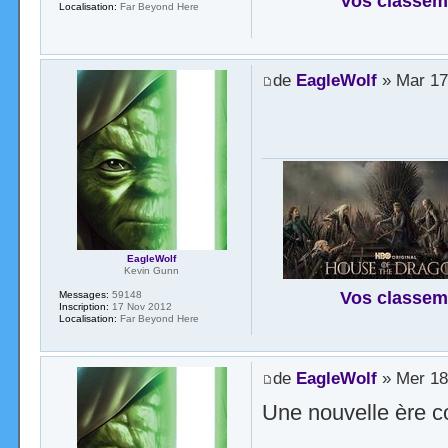
Vos classem
Localisation:
Far Beyond Here
de
EagleWolf
» Mar 17
EagleWolf
Kevin Gunn
Vos classem
Messages:
59148
Inscription:
17 Nov 2012
Localisation:
Far Beyond Here
de
EagleWolf
» Mer 18
Une nouvelle ère 