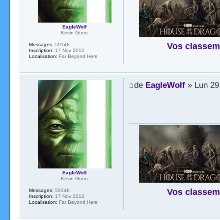
EagleWolf
Kevin Gunn
Vos classem
Messages:
59148
Inscription:
17 Nov 2012
Localisation:
Far Beyond Here
de
EagleWolf
» Lun 29
EagleWolf
Kevin Gunn
Vos classem
Messages:
59148
Inscription:
17 Nov 2012
Localisation:
Far Beyond Here