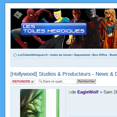
LesToilesHéroïques.fr
‹
Index du forum
‹
Depowered
‹
Box Office - Busi
[Hollywood] Studios & Producteurs - News & 
Répondre
de
EagleWolf
» Sam 28