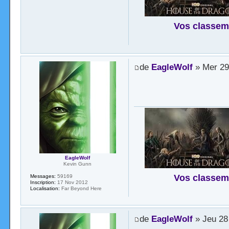
Vos classem
de
EagleWolf
» Mer 29
EagleWolf
Kevin Gunn
Vos classem
Messages:
59169
Inscription:
17 Nov 2012
Localisation:
Far Beyond Here
de
EagleWolf
» Jeu 28