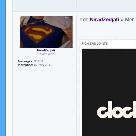
de
NiradZedjati
» Mer 
FICHIERS JOINTS
NiradZedjati
Kevin Gunn
Messages:
33164
Inscription:
07 Nov 2011