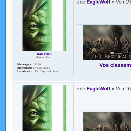
de
EagleWolf
» Ven 19
EagleWolf
Kevin Gunn
Vos classem
Messages:
59169
Inscription:
17 Nov 2012
Localisation:
Far Beyond Here
de
EagleWolf
» Ven 16