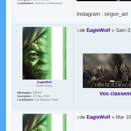
Localisation:
dans le comicsverse
Instagram : sirgon_art
de
EagleWolf
» Sam 31
EagleWolf
Kevin Gunn
Vos classem
Messages:
59169
Inscription:
17 Nov 2012
Localisation:
Far Beyond Here
de
EagleWolf
» Mar 10