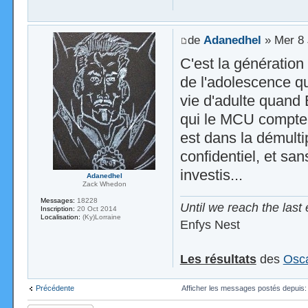
de
Adanedhel
» Mer 8 
C'est la génération 
de l'adolescence q
vie d'adulte quand
qui le MCU compte é
est dans la démulti
confidentiel, et san
investis...
Adanedhel
Zack Whedon
Messages:
18228
Until we reach the last 
Inscription:
20 Oct 2014
Localisation:
(Ky)Lorraine
Enfys Nest
Les résultats
des
Osca
Précédente
Afficher les messages postés depuis