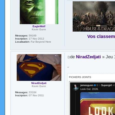
EagleWolf
Kevin Gunn
Vos classem
Messages:
59169
Inscription:
17 Nov 2012
Localisation:
Far Beyond Here
de
NiradZedjati
» Jeu 1
.
FICHIERS JOINTS
NiradZedjati
Kevin Gunn
Messages:
33164
Inscription:
07 Nov 2011