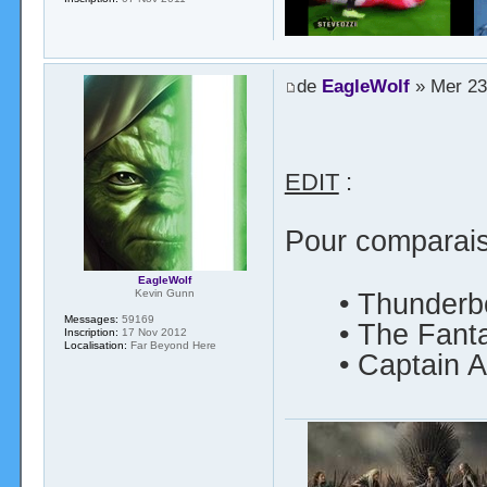
de
EagleWolf
» Mer 23 
EDIT
:
Pour comparai
EagleWolf
Kevin Gunn
• Thunderb
Messages:
59169
• The Fanta
Inscription:
17 Nov 2012
Localisation:
Far Beyond Here
• Captain A