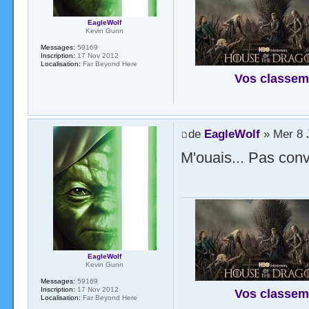
EagleWolf
Kevin Gunn
Messages:
59169
Inscription:
17 Nov 2012
Localisation:
Far Beyond Here
Vos classem
de
EagleWolf
» Mer 8 J
M'ouais... Pas conv
EagleWolf
Kevin Gunn
Messages:
59169
Inscription:
17 Nov 2012
Vos classem
Localisation:
Far Beyond Here