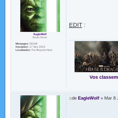
EDIT
:
EagleWolf
Kevin Gunn
Messages:
59169
Inscription:
17 Nov 2012
Localisation:
Far Beyond Here
Vos classem
de
EagleWolf
» Mar 8 J