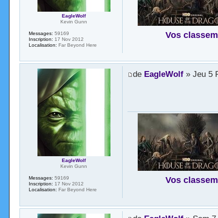
EagleWolf
Kevin Gunn
Vos classem
Messages:
59169
Inscription:
17 Nov 2012
Localisation:
Far Beyond Here
de
EagleWolf
» Jeu 5 
EagleWolf
Kevin Gunn
Vos classem
Messages:
59169
Inscription:
17 Nov 2012
Localisation:
Far Beyond Here