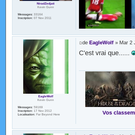
NiradZedjati
Kevin Gunn
Messages:
33164
Inscription:
07 Nov 2011
de
EagleWolf
» Mar 2 
C'est vrai que......
EagleWolf
Kevin Gunn
Messages:
59169
Inscription:
17 Nov 2012
Vos classem
Localisation:
Far Beyond Here