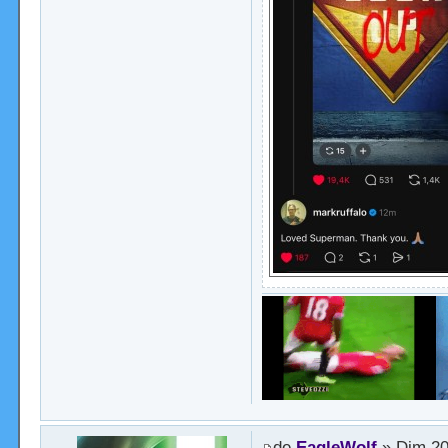
de
EagleWolf
» Dim 20 