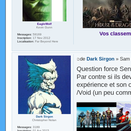
EagleWolf
Kevin Gunn
Vos classem
Messages:
59169
Inscription:
17 Nov 2012
Localisation:
Far Beyond Here
de
Dark Sirgon
» Sam 
Question force Sent
Par contre si ils d
expérience et son co
/Void (un peu com
Dark Sirgon
Christopher Nolan
Messages:
3189
Inscription:
01 Avr 2015