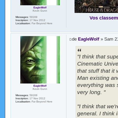
EagleWolf
Kevin Gunn
Vos classem
Messages:
59169
Inscription:
17 Nov 2012
Localisation:
Far Beyond Here
de
EagleWolf
» Sam 21
"I think that su
Cinematic Univer
that stuff that i
Man existing an
everything was s
EagleWolf
Kevin Gunn
very long. "
Messages:
59169
Inscription:
17 Nov 2012
Localisation:
Far Beyond Here
"I think that we
general. I think 