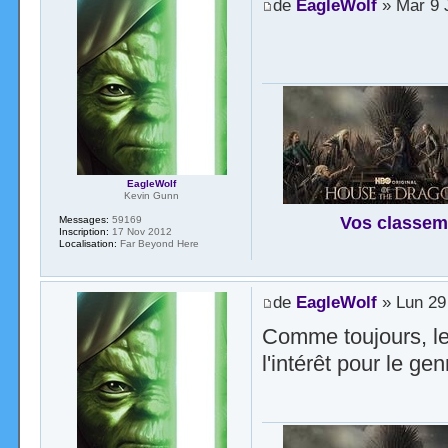
de
EagleWolf
» Mar 9 
EagleWolf
Kevin Gunn
Vos classem
Messages:
59169
Inscription:
17 Nov 2012
Localisation:
Far Beyond Here
de
EagleWolf
» Lun 29
Comme toujours, le 
l'intérêt pour le genr