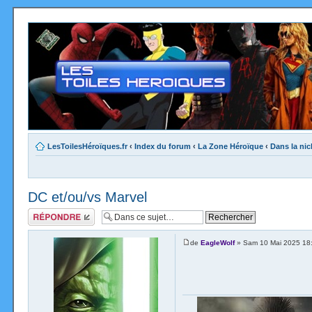
LesToilesHéroïques.fr
‹
Index du forum
‹
La Zone Héroïque
‹
Dans la nic
DC et/ou/vs Marvel
Répondre
de
EagleWolf
» Sam 10 Mai 2025 18