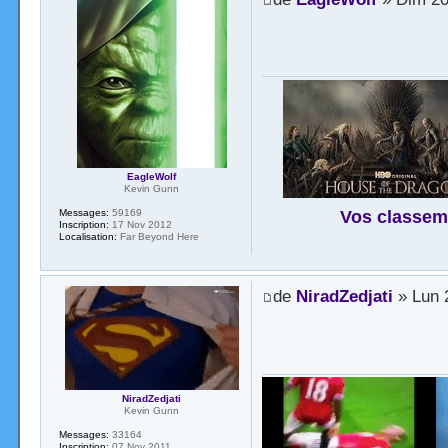
EagleWolf
Kevin Gunn
Vos classem
Messages:
59169
Inscription:
17 Nov 2012
Localisation:
Far Beyond Here
de
NiradZedjati
» Lun 2
NiradZedjati
Kevin Gunn
Messages:
33164
Inscription:
07 Nov 2011