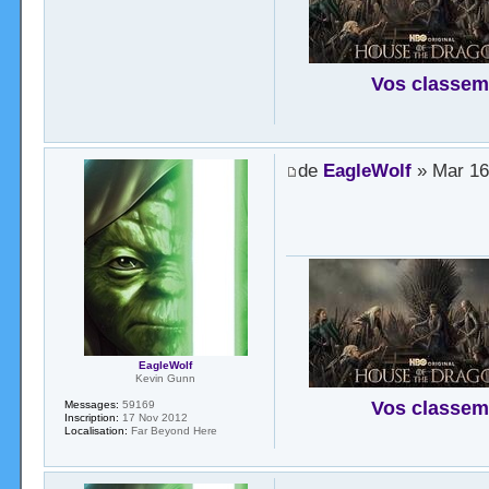
Vos classem
de
EagleWolf
» Mar 16
EagleWolf
Kevin Gunn
Vos classem
Messages:
59169
Inscription:
17 Nov 2012
Localisation:
Far Beyond Here