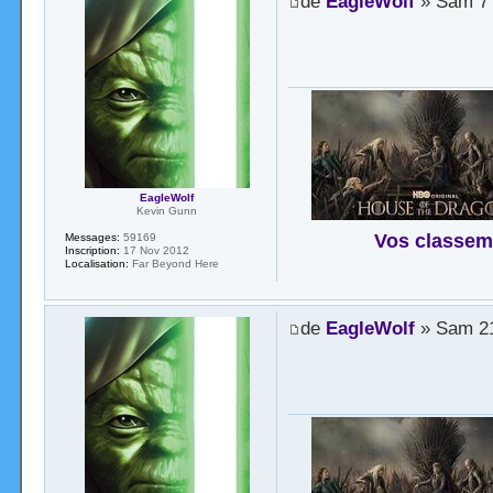
de
EagleWolf
» Sam 7 
EagleWolf
Kevin Gunn
Vos classem
Messages:
59169
Inscription:
17 Nov 2012
Localisation:
Far Beyond Here
de
EagleWolf
» Sam 21