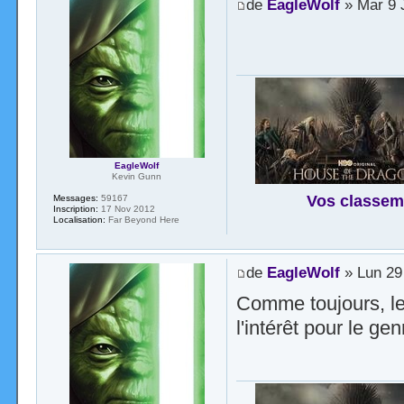
de
EagleWolf
» Mar 9 
EagleWolf
Kevin Gunn
Vos classem
Messages:
59167
Inscription:
17 Nov 2012
Localisation:
Far Beyond Here
de
EagleWolf
» Lun 29
Comme toujours, le 
l'intérêt pour le genr