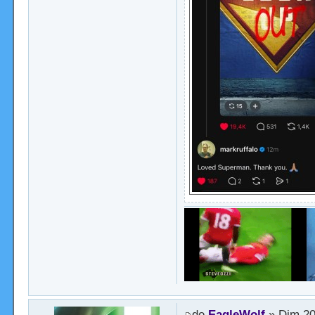
de
EagleWolf
» Dim 20 