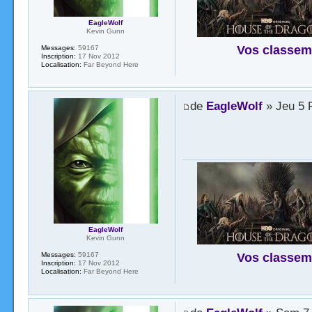
EagleWolf
Kevin Gunn
Vos classem
Messages:
59167
Inscription:
17 Nov 2012
Localisation:
Far Beyond Here
de
EagleWolf
» Jeu 5 
EagleWolf
Kevin Gunn
Vos classem
Messages:
59167
Inscription:
17 Nov 2012
Localisation:
Far Beyond Here