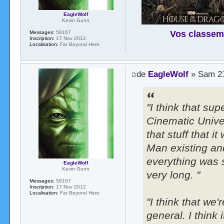
EagleWolf
Kevin Gunn
Vos classem
Messages:
59167
Inscription:
17 Nov 2012
Localisation:
Far Beyond Here
de
EagleWolf
» Sam 21
"I think that su
Cinematic Univer
that stuff that i
Man existing an
everything was s
EagleWolf
Kevin Gunn
very long. "
Messages:
59167
Inscription:
17 Nov 2012
Localisation:
Far Beyond Here
"I think that we
general. I think 