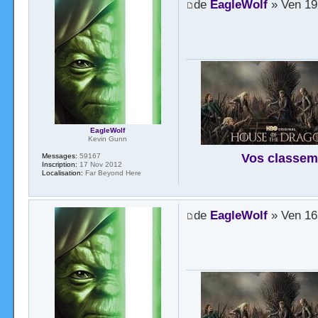
de
EagleWolf
» Ven 19
EagleWolf
Kevin Gunn
Vos classem
Messages:
59167
Inscription:
17 Nov 2012
Localisation:
Far Beyond Here
de
EagleWolf
» Ven 16