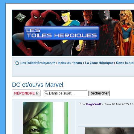
LesToilesHéroïques.fr
‹
Index du forum
‹
La Zone Héroïque
‹
Dans la nic
DC et/ou/vs Marvel
Répondre
de
EagleWolf
» Sam 10 Mai 2025 18