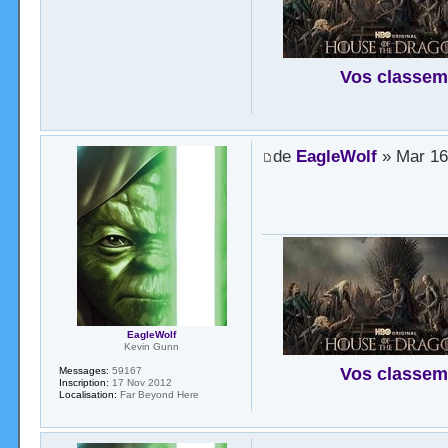
Vos classem
de
EagleWolf
» Mar 16
EagleWolf
Kevin Gunn
Vos classem
Messages:
59167
Inscription:
17 Nov 2012
Localisation:
Far Beyond Here