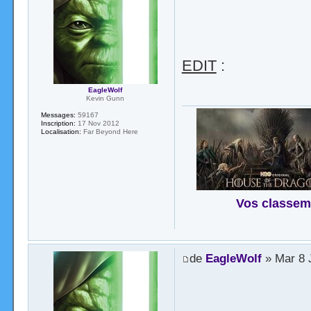
EDIT
:
EagleWolf
Kevin Gunn
Messages:
59167
Inscription:
17 Nov 2012
Localisation:
Far Beyond Here
Vos classem
de
EagleWolf
» Mar 8 J