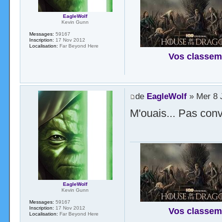
EagleWolf
Kevin Gunn
Messages:
59167
Inscription:
17 Nov 2012
Localisation:
Far Beyond Here
Vos classem
de
EagleWolf
» Mer 8 J
M'ouais... Pas conv
EagleWolf
Kevin Gunn
Messages:
59167
Inscription:
17 Nov 2012
Vos classem
Localisation:
Far Beyond Here