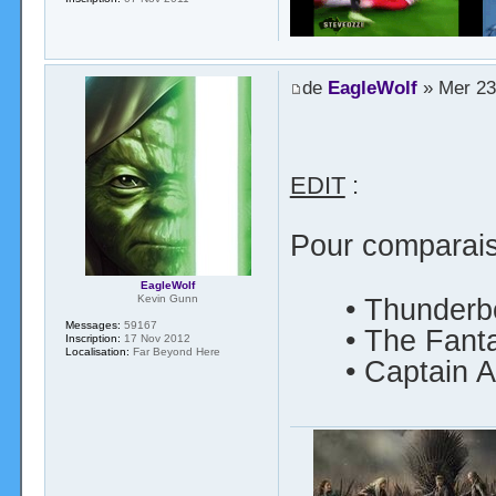
de
EagleWolf
» Mer 23 
EDIT
:
Pour comparai
EagleWolf
Kevin Gunn
• Thunderb
Messages:
59167
• The Fanta
Inscription:
17 Nov 2012
Localisation:
Far Beyond Here
• Captain A