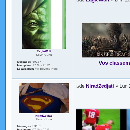
EagleWolf
Kevin Gunn
Vos classem
Messages:
59167
Inscription:
17 Nov 2012
Localisation:
Far Beyond Here
de
NiradZedjati
» Lun 2
NiradZedjati
Kevin Gunn
Messages:
33162
Inscription:
07 Nov 2011