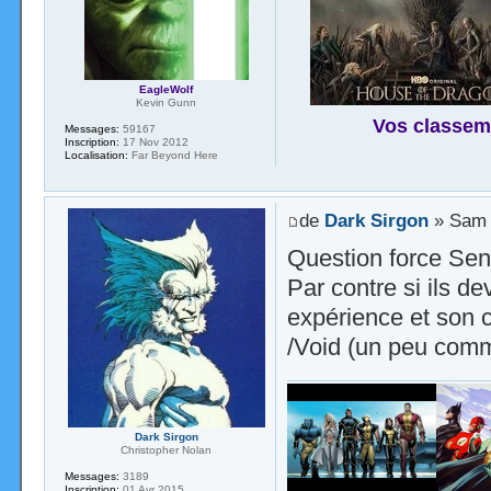
EagleWolf
Kevin Gunn
Vos classem
Messages:
59167
Inscription:
17 Nov 2012
Localisation:
Far Beyond Here
de
Dark Sirgon
» Sam 
Question force Sent
Par contre si ils d
expérience et son co
/Void (un peu com
Dark Sirgon
Christopher Nolan
Messages:
3189
Inscription:
01 Avr 2015