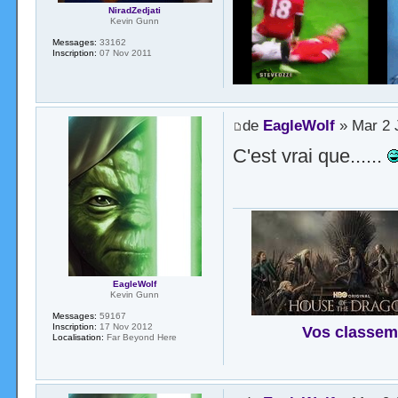
NiradZedjati
Kevin Gunn
Messages:
33162
Inscription:
07 Nov 2011
de
EagleWolf
» Mar 2 
C'est vrai que......
EagleWolf
Kevin Gunn
Messages:
59167
Inscription:
17 Nov 2012
Vos classem
Localisation:
Far Beyond Here