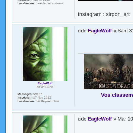
Localisation:
dans le comicsverse
Instagram : sirgon_art
de
EagleWolf
» Sam 31
EagleWolf
Kevin Gunn
Vos classem
Messages:
59167
Inscription:
17 Nov 2012
Localisation:
Far Beyond Here
de
EagleWolf
» Mar 10