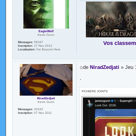
EagleWolf
Kevin Gunn
Vos classem
Messages:
59167
Inscription:
17 Nov 2012
Localisation:
Far Beyond Here
de
NiradZedjati
» Jeu 1
.
FICHIERS JOINTS
NiradZedjati
Kevin Gunn
Messages:
33162
Inscription:
07 Nov 2011