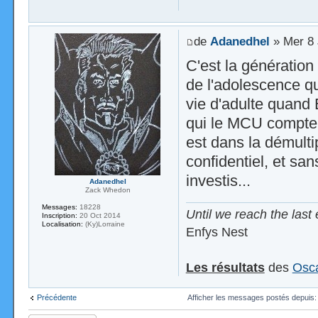
de
Adanedhel
» Mer 8 
C'est la génération 
de l'adolescence q
vie d'adulte quand
qui le MCU compte é
est dans la démulti
confidentiel, et san
investis...
Adanedhel
Zack Whedon
Messages:
18228
Until we reach the last 
Inscription:
20 Oct 2014
Localisation:
(Ky)Lorraine
Enfys Nest
Les résultats
des
Osca
Précédente
Afficher les messages postés depuis