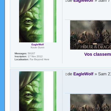
de
EagleWolf
» Sam 7 
EagleWolf
Kevin Gunn
Vos classem
Messages:
59167
Inscription:
17 Nov 2012
Localisation:
Far Beyond Here
de
EagleWolf
» Sam 21