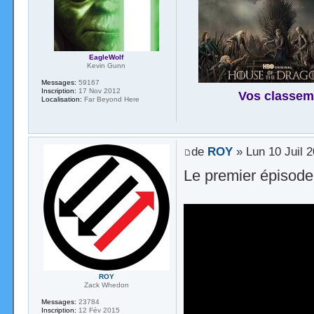
EagleWolf
Kevin Gunn
Messages:
59167
Inscription:
17 Nov 2012
Vos classem
Localisation:
Far Beyond Here
de
ROY
» Lun 10 Juil 
Le premier épisode
ROY
Zack Whedon
Messages:
23784
Inscription:
12 Fév 2015