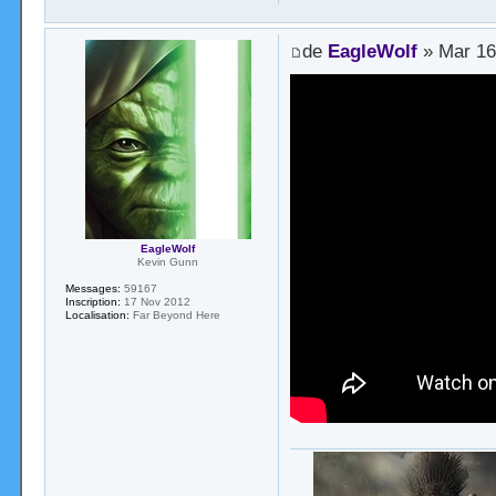
de
EagleWolf
» Mar 16
EagleWolf
Kevin Gunn
Messages:
59167
Inscription:
17 Nov 2012
Localisation:
Far Beyond Here