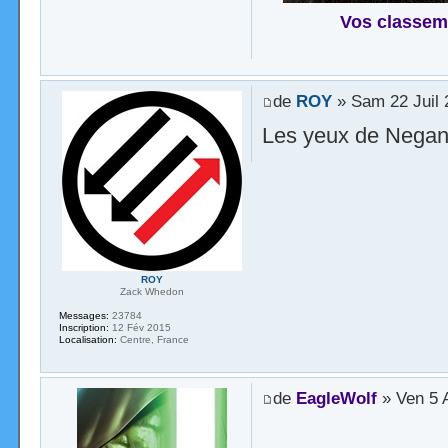
Vos classem
de
ROY
» Sam 22 Juil 
Les yeux de Negan
ROY
Zack Whedon
Messages:
23784
Inscription:
12 Fév 2015
Localisation:
Centre, France
de
EagleWolf
» Ven 5 