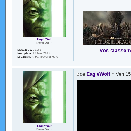
EagleWolf
Kevin Gunn
Vos classem
Messages:
59167
Inscription:
17 Nov 2012
Localisation:
Far Beyond Here
de
EagleWolf
» Ven 15
EagleWolf
Kevin Gunn