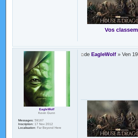
Vos classem
de
EagleWolf
» Ven 19
EagleWolf
Kevin Gunn
Messages:
59167
Inscription:
17 Nov 2012
Localisation:
Far Beyond Here