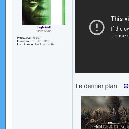
EagleWolf
Kevin Gunn
Messages:
59167
Inscription:
17 Nov 2012
Localisation:
Far Beyond Here
Le dernier plan...