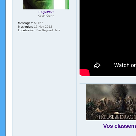
EagleWolf
Kevin Gunn
Messages:
59167
Inscription:
17 Nov 2012
Localisation:
Far Beyond Here
Vos classem