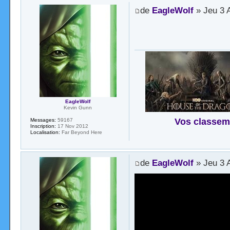
de
EagleWolf
» Jeu 3 
EagleWolf
Kevin Gunn
Vos classem
Messages:
59167
Inscription:
17 Nov 2012
Localisation:
Far Beyond Here
de
EagleWolf
» Jeu 3 