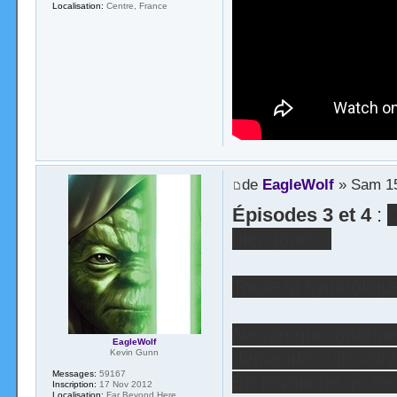
Localisation:
Centre, France
de
EagleWolf
» Sam 15
Épisodes 3 et 4
:
D
bien joué.. !
Toute la symbolique
Negan
qui continue
EagleWolf
demander s'ils vont 
Kevin Gunn
Messages:
59167
En revanche, je ne p
Inscription:
17 Nov 2012
Localisation:
Far Beyond Here