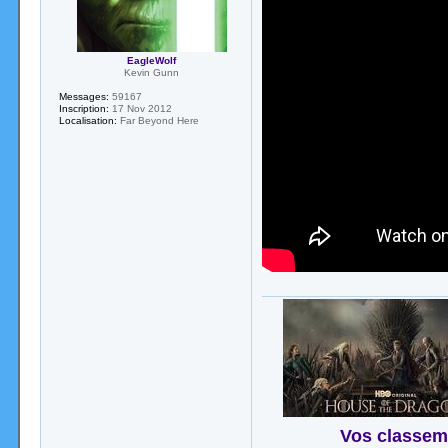
EagleWolf
Kevin Gunn
Messages:
59167
Inscription:
17 Nov 2012
Localisation:
Far Beyond Here
Vos classem