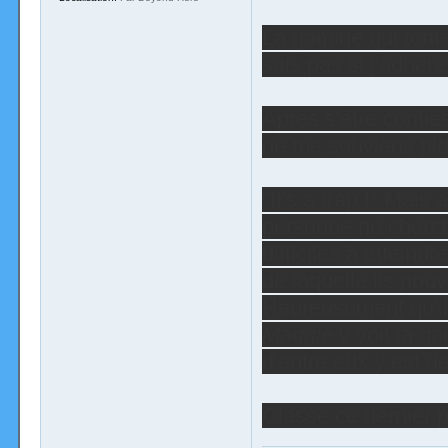
La gamine qui tente 
sais pas si j'adhère
Après s'être confiés
ne me souviens plu
"It's a trap !" Mai
personne ne cherche
difficiles à atteind
de laquelle ils pouv
Heureusement qu'ils 
Maggie
y voit la ga
d'entre eux y est d
Classe ce dernier p