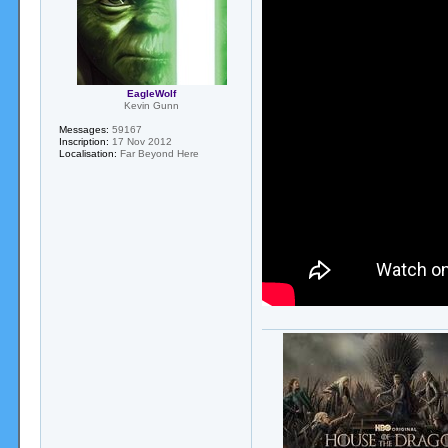
EagleWolf
Kevin Gunn
Messages:
59167
Inscription:
17 Nov 2012
Localisation:
Far Beyond Here