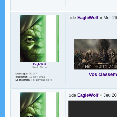
de
EagleWolf
» Mer 26
EagleWolf
Kevin Gunn
Vos classem
Messages:
59167
Inscription:
17 Nov 2012
Localisation:
Far Beyond Here
de
EagleWolf
» Jeu 20