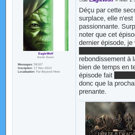
Déçu par cette sec
surplace, elle n'es
passionnante. Surp
noter que cet épiso
dernier épisode, je
paquet d'enfants m
EagleWolf
rebondissement à la 
Kevin Gunn
Messages:
59167
bien de temps en te
Inscription:
17 Nov 2012
Localisation:
Far Beyond Here
épisode fait
"abouti
donc que la prochai
prenante.