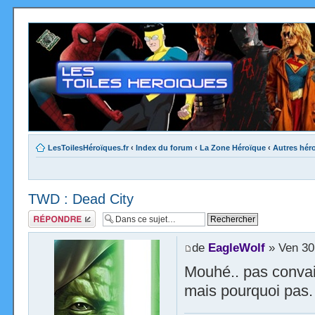
LesToilesHéroïques.fr
‹
Index du forum
‹
La Zone Héroïque
‹
Autres hér
TWD : Dead City
Répondre
de
EagleWolf
» Ven 30
Mouhé.. pas conva
mais pourquoi pas.