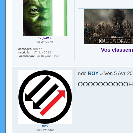
EagleWolf
Kevin Gunn
Vos classem
Messages:
59167
Inscription:
17 Nov 2012
Localisation:
Far Beyond Here
de
ROY
» Ven 5 Avr 20
OOOOOOOOOOH
ROY
Zack Whedon