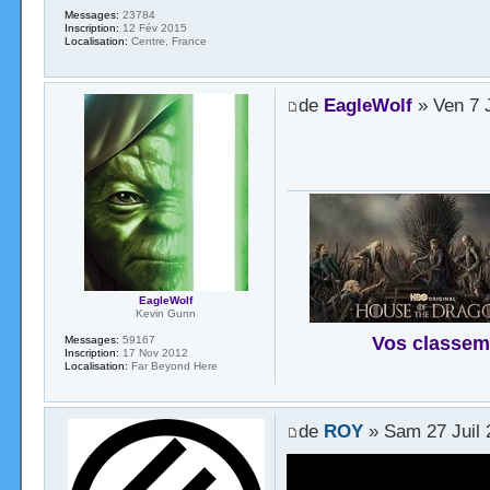
Messages:
23784
Inscription:
12 Fév 2015
Localisation:
Centre, France
de
EagleWolf
» Ven 7 
EagleWolf
Kevin Gunn
Vos classem
Messages:
59167
Inscription:
17 Nov 2012
Localisation:
Far Beyond Here
de
ROY
» Sam 27 Juil 