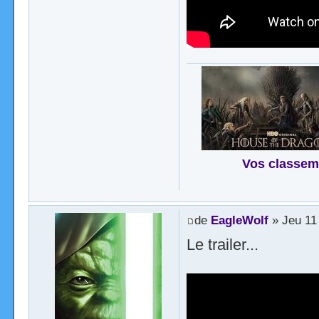
Vos classem
de
EagleWolf
» Jeu 11
Le trailer...