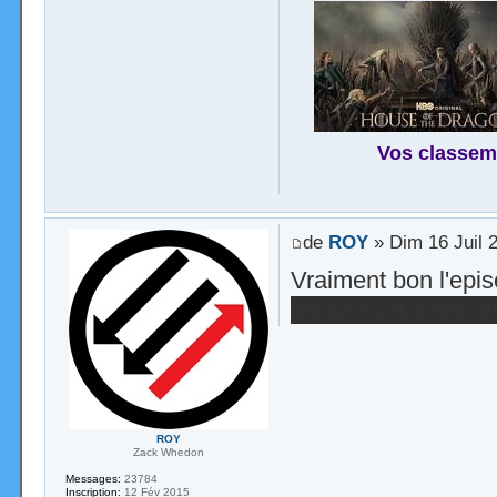
Vos classem
de
ROY
» Dim 16 Juil 
Vraiment bon l'epi
jusqu'à son nom (et
ROY
Zack Whedon
Messages:
23784
Inscription:
12 Fév 2015