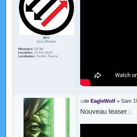
ROY
Zack Whedon
Messages:
23784
Inscription:
12 Fév 2015
Localisation:
Centre, France
de
EagleWolf
» Sam 19
Nouveau teaser :