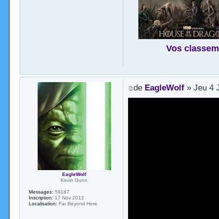
Vos classem
de
EagleWolf
» Jeu 4 
EagleWolf
Kevin Gunn
Messages:
59167
Inscription:
17 Nov 2012
Localisation:
Far Beyond Here