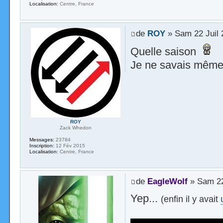
Localisation:
Centre, France
de
ROY
» Sam 22 Juil 
Quelle saison
Je ne savais même 
ROY
Zack Whedon
Messages:
23784
Inscription:
12 Fév 2015
Localisation:
Centre, France
de
EagleWolf
» Sam 22
Yep...
(enfin il y avait