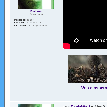
EagleWolf
Kevin Gunn
Messages:
59167
Inscription:
17 Nov 2012
Localisation:
Far Beyond Here
Vos classem
de
EagleWolf
» Mer 2 J