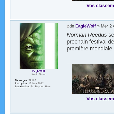
Vos classem
de
EagleWolf
» Mer 2 
Norman Reedus
se
prochain festival d
première mondiale 
EagleWolf
Kevin Gunn
Messages:
59167
Inscription:
17 Nov 2012
Localisation:
Far Beyond Here
Vos classem