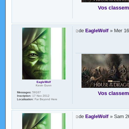
Vos classem
de
EagleWolf
» Mer 16 
EagleWolf
Kevin Gunn
Vos classem
Messages:
59167
Inscription:
17 Nov 2012
Localisation:
Far Beyond Here
de
EagleWolf
» Sam 26