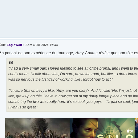
de
EagleWolf
» Sam 4 Juil 2026 16:44
En parlant de son expérience du tournage,
Amy Adams
révèle que son rôle es
"I had a very small part. I loved [getting to see all of the props], and I went to t
cool! I mean, I’ll talk about this, I’m sure, down the road, but like – I don’t know
was so nervous the first day of working, like I forgot how to act."
"I’m sure Shawn Levy’s like, ‘Amy, are you okay?’ And I’m like ‘No. I’m just not a
like, grew up on this. I have to now get out of my dorky fangirl place and go i
combining the two was really hard. It’s so cool, you guys – it’s just so cool, [an
Flynn is so great."