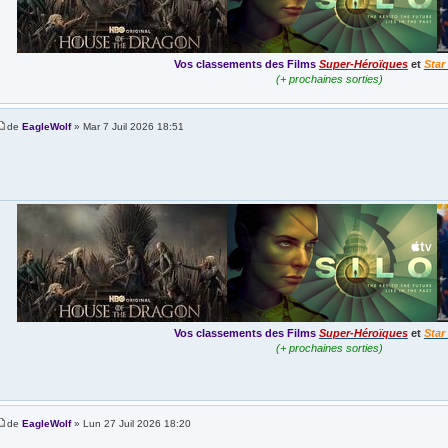
Vos classements des Films
Super-Héroïques
et
Star
(+ prochaines sorties)
de
EagleWolf
» Mar 7 Juil 2026 18:51
Vos classements des Films
Super-Héroïques
et
Star
(+ prochaines sorties)
de
EagleWolf
» Lun 27 Juil 2026 18:20