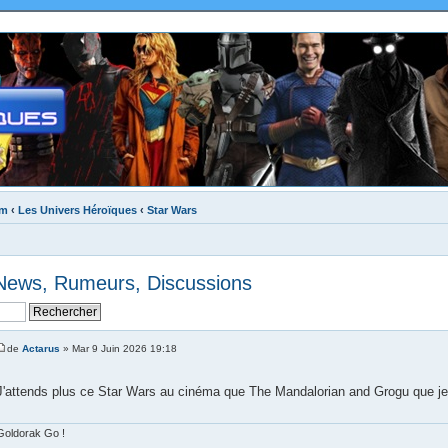
um
‹
Les Univers Héroïques
‹
Star Wars
- News, Rumeurs, Discussions
de
Actarus
» Mar 9 Juin 2026 19:18
J'attends plus ce Star Wars au cinéma que The Mandalorian and Grogu que je 
Goldorak Go !