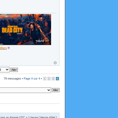
 Wars
!!
79 messages •
Page
4
sur
4
•
1
2
3
4
res au format UTC + 1 heure [ Heure d’été ]