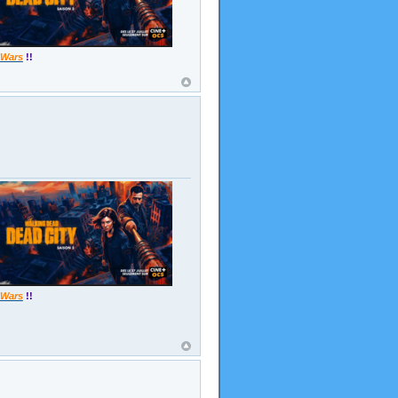
 Wars
!!
 Wars
!!