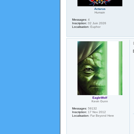
Actarus
Humain
Messages:
4
Inscription:
02 Juin 2026
Localisation:
Euphor
EagleWolf
Kevin Gunn
Messages:
59132
Inscription:
17 Nov 2012
Localisation:
Far Beyond Here