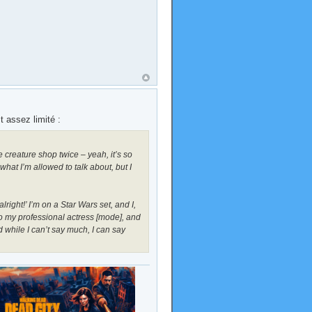
t assez limité :
he creature shop twice – yeah, it’s so
 what I’m allowed to talk about, but I
lright!’ I’m on a Star Wars set, and I,
nto my professional actress [mode], and
d while I can’t say much, I can say