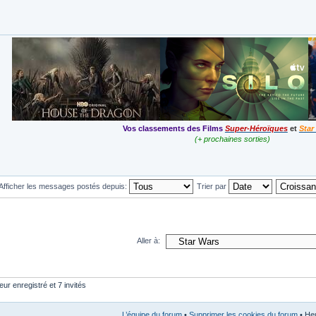
Vos classements des Films
Super-Héroïques
et
Star
(+ prochaines sorties)
Afficher les messages postés depuis:
Trier par
Aller à:
eur enregistré et 7 invités
L’équipe du forum
•
Supprimer les cookies du forum
• Heu