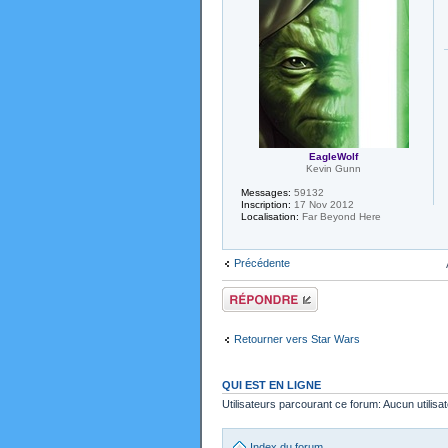
EagleWolf
Kevin Gunn
Messages:
59132
Inscription:
17 Nov 2012
Localisation:
Far Beyond Here
Précédente
Répondre
Retourner vers Star Wars
QUI EST EN LIGNE
Utilisateurs parcourant ce forum: Aucun utilisat
Index du forum