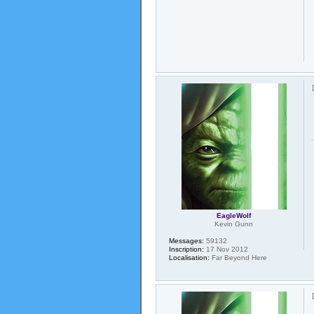
EagleWolf
Kevin Gunn
Messages:
59132
Inscription:
17 Nov 2012
Localisation:
Far Beyond Here