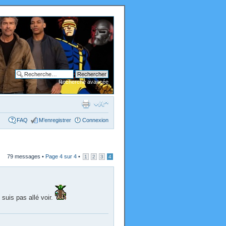
Recherche avancée
FAQ
M’enregistrer
Connexion
79 messages •
Page
4
sur
4
•
1
2
3
4
suis pas allé voir.