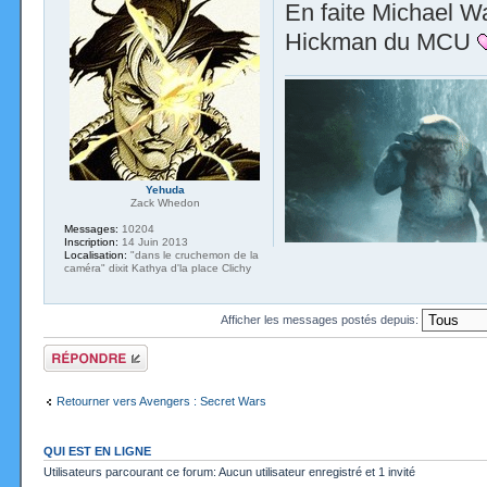
En faite Michael Wa
Hickman du MCU
Yehuda
Zack Whedon
Messages:
10204
Inscription:
14 Juin 2013
Localisation:
"dans le cruchemon de la
caméra" dixit Kathya d'la place Clichy
Afficher les messages postés depuis:
Répondre
Retourner vers Avengers : Secret Wars
QUI EST EN LIGNE
Utilisateurs parcourant ce forum: Aucun utilisateur enregistré et 1 invité