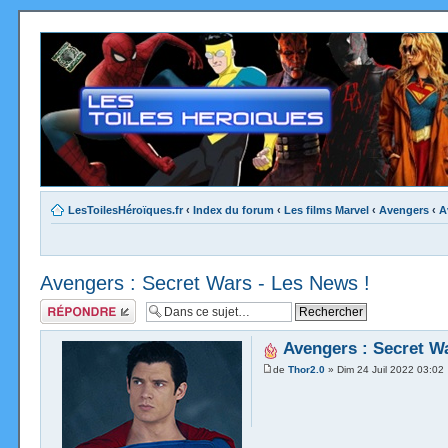
LesToilesHéroïques.fr
‹
Index du forum
‹
Les films Marvel
‹
Avengers
‹
A
Avengers : Secret Wars - Les News !
Répondre
Avengers : Secret Wa
de
Thor2.0
» Dim 24 Juil 2022 03:02