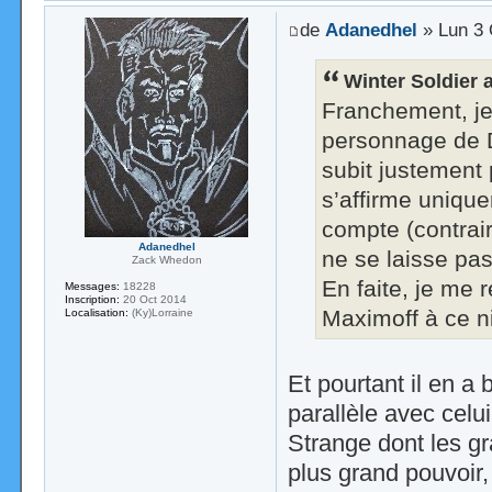
de
Adanedhel
» Lun 3 
Winter Soldier a
Franchement, je 
personnage de D
subit justement 
s’affirme unique
compte (contrair
Adanedhel
ne se laisse pas
Zack Whedon
En faite, je me 
Messages:
18228
Inscription:
20 Oct 2014
Maximoff à ce 
Localisation:
(Ky)Lorraine
Et pourtant il en a
parallèle avec celu
Strange dont les g
plus grand pouvoir,