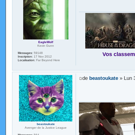
EagleWolf
Kevin Gunn
Vos classem
Messages:
59148
Inscription:
17 Nov 2012
Localisation:
Far Beyond Here
de
beastoukate
» Lun 
beastoukate
Avenger de la Justice League
Messages:
564