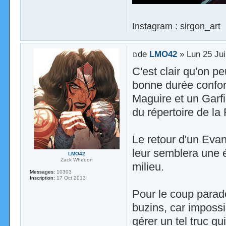
Instagram : sirgon_art
de
LMO42
» Lun 25 Jui
C'est clair qu'on p
bonne durée confort
Maguire et un Garfi
du répertoire de la 
Le retour d'un Evan
leur semblera une é
LMO42
Zack Whedon
milieu.
Messages:
10303
Inscription:
17 Oct 2013
Pour le coup parad
buzins, car impossi
gérer un tel truc q