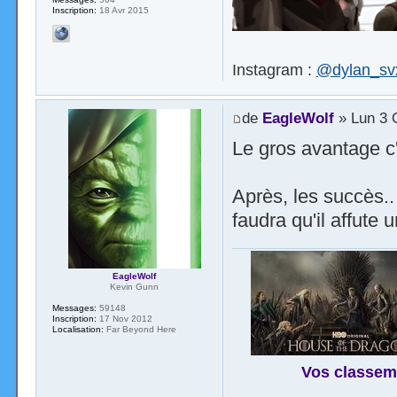
Inscription:
18 Avr 2015
Instagram :
@dylan_sv
de
EagleWolf
» Lun 3 
Le gros avantage c'e
Après, les succès..
faudra qu'il affute
EagleWolf
Kevin Gunn
Messages:
59148
Inscription:
17 Nov 2012
Localisation:
Far Beyond Here
Vos classem