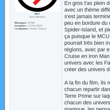
En gros t'as plein 
avec un thème diffé
ROY
s'est jamais termin
Zack Whedon
peu en bordure du 
Messages:
23784
Inscription:
12 Fév 2015
Spider-Island, et pl
Localisation:
Centre, France
ça puisque le MCU n
pourrait très bien i
régions, avec par 
Cruise en Iron Man
univers avec les Fan
créer des univers d
A la fin du film, il
chacun repartir dans
Terre Prime sur la
chacun des univers
magique, les person