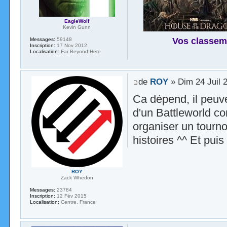
EagleWolf
Kevin Gunn
Vos classem
Messages:
59148
Inscription:
17 Nov 2012
Localisation:
Far Beyond Here
de
ROY
» Dim 24 Juil 
Ca dépend, il peuve
d'un Battleworld co
organiser un tourno
histoires ^^ Et pu
ROY
Zack Whedon
Messages:
23784
Inscription:
12 Fév 2015
Localisation:
Centre, France