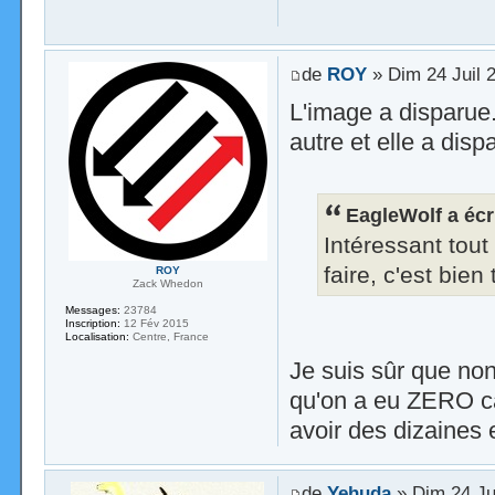
de
ROY
» Dim 24 Juil 
L'image a disparue..
autre et elle a disp
EagleWolf a écri
Intéressant tout 
faire, c'est bie
ROY
Zack Whedon
Messages:
23784
Inscription:
12 Fév 2015
Localisation:
Centre, France
Je suis sûr que non 
qu'on a eu ZERO ca
avoir des dizaines
de
Yehuda
» Dim 24 Ju