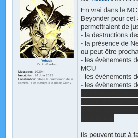
En vrai dans le MCU
Beyonder pour cet a
permettraient de jus
- la destructions des
- la présence de N
ou peut-être proc
- les évènements de
Yehuda
Zack Whedon
MCU
Messages:
10204
- les évènements
Inscription:
14 Juin 2013
Localisation:
"dans le cruchemon de la
caméra" dixit Kathya d'la place Clichy
- les évènements d
troisième œil de St
- pourquoi pas l'a
rumeur évoquait le 
notamment
Ils peuvent tout à f