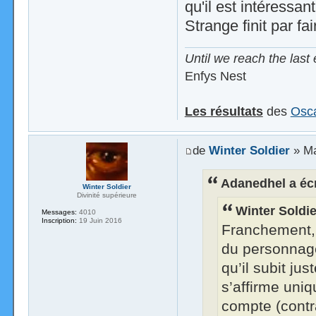
qu'il est intéressan
Strange finit par fa
Until we reach the last 
Enfys Nest
Les résultats
des
Osca
de
Winter Soldier
» Ma
Adanedhel a écr
Winter Soldier
Divinité supérieure
Winter Soldier
Messages:
4010
Inscription:
19 Juin 2016
Franchement, 
du personnage
qu’il subit ju
s’affirme uniq
compte (contr