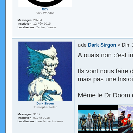
ROY
Zack Whedon
Messages:
23784
Inscription:
12 Fév 2015
Localisation:
Centre, France
de
Dark Sirgon
» Dim 2
A ouais non c'est i
Ils vont nous fair
mais pas une histoi
Même le Dr Doom e
Dark Sirgon
Christopher Nolan
Messages:
3189
Inscription:
01 Avr 2015
Localisation:
dans le comicsverse