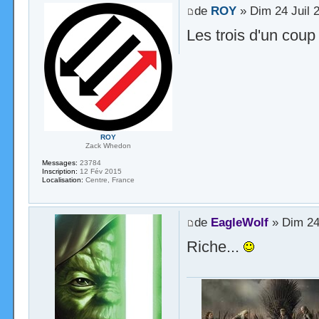
de
ROY
» Dim 24 Juil 
Les trois d'un coup
ROY
Zack Whedon
Messages:
23784
Inscription:
12 Fév 2015
Localisation:
Centre, France
de
EagleWolf
» Dim 24 
Riche...