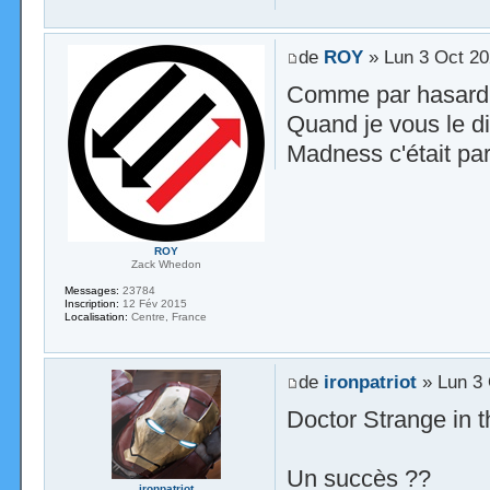
de
ROY
» Lun 3 Oct 20
Comme par hasard
Quand je vous le di
Madness c'était par
ROY
Zack Whedon
Messages:
23784
Inscription:
12 Fév 2015
Localisation:
Centre, France
de
ironpatriot
» Lun 3 
Doctor Strange in t
Un succès ??
ironpatriot