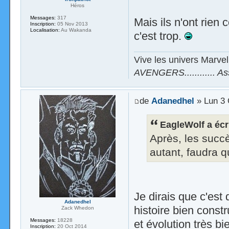
Héros
Messages:
317
Mais ils n'ont rien 
Inscription:
05 Nov 2013
Localisation:
Au Wakanda
c'est trop.
Vive les univers Marvel
AVENGERS............ A
de
Adanedhel
» Lun 3 
EagleWolf a écri
Après, les succè
autant, faudra q
Je dirais que c'est
Adanedhel
histoire bien constr
Zack Whedon
Messages:
18228
et évolution très b
Inscription:
20 Oct 2014