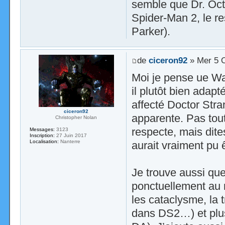
semble que Dr. Oc
Spider-Man 2, le re
Parker).
de
ciceron92
» Mer 5 O
Moi je pense ue Wal
il plutôt bien ada
affecté Doctor Str
ciceron92
apparente. Pas tout
Christopher Nolan
respecte, mais dite
Messages:
3123
Inscription:
27 Juin 2017
Localisation:
Nanterre
aurait vraiment pu ê
Je trouve aussi que
ponctuellement au m
les cataclysme, la 
dans DS2…) et plus