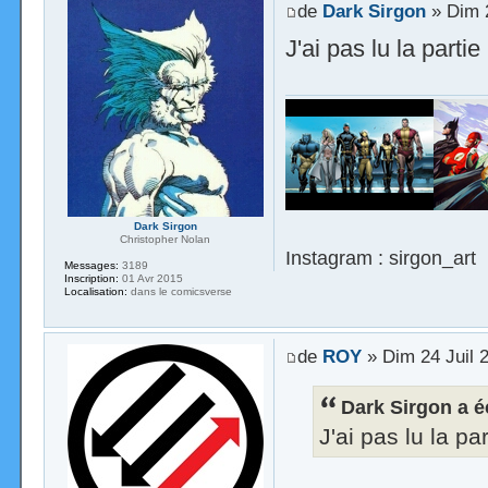
de
Dark Sirgon
» Dim 2
J'ai pas lu la parti
Dark Sirgon
Christopher Nolan
Instagram : sirgon_art
Messages:
3189
Inscription:
01 Avr 2015
Localisation:
dans le comicsverse
de
ROY
» Dim 24 Juil 
Dark Sirgon a éc
J'ai pas lu la pa