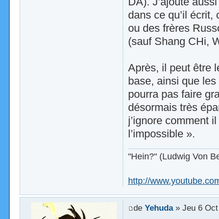
DA). J’ajoute aussi
dans ce qu’il écrit
ou des frères Russ
(sauf Shang CHi, W
Après, il peut être 
base, ainsi que les 
pourra pas faire g
désormais très épar
j’ignore comment il 
l’impossible ».
"Hein?" (Ludwig Von B
http://www.youtube.c
de
Yehuda
» Jeu 6 Oct