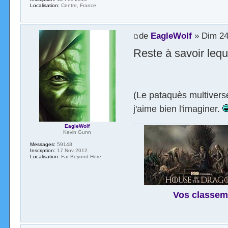
Localisation:
Centre, France
de
EagleWolf
» Dim 24 
Reste à savoir leque
(Le pataquès multiversel
j'aime bien l'imaginer.
EagleWolf
Kevin Gunn
Messages:
59148
Inscription:
17 Nov 2012
Localisation:
Far Beyond Here
Vos classem