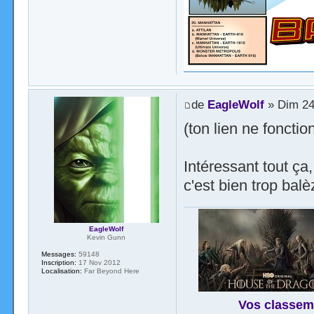
de
EagleWolf
» Dim 24 
(ton lien ne foncti
Intéressant tout ça,
c'est bien trop bal
EagleWolf
Kevin Gunn
Messages:
59148
Inscription:
17 Nov 2012
Localisation:
Far Beyond Here
Vos classem