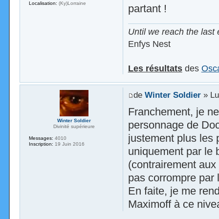
Localisation:
(Ky)Lorraine
partant !
Until we reach the last 
Enfys Nest
Les résultats
des
Osca
de
Winter Soldier
» Lu
Franchement, je ne 
Winter Soldier
personnage de Doct
Divinité supérieure
justement plus les 
Messages:
4010
Inscription:
19 Juin 2016
uniquement par le b
(contrairement aux 
pas corrompre par 
En faite, je me ren
Maximoff à ce niv