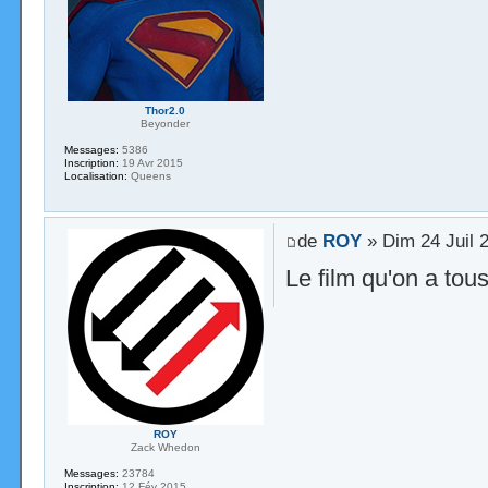
Thor2.0
Beyonder
Messages:
5386
Inscription:
19 Avr 2015
Localisation:
Queens
de
ROY
» Dim 24 Juil 
Le film qu'on a tou
ROY
Zack Whedon
Messages:
23784
Inscription:
12 Fév 2015