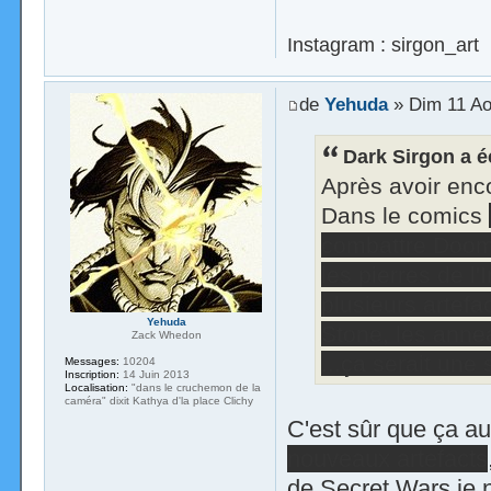
Instagram : sirgon_art
de
Yehuda
» Dim 11 Ao
Dark Sirgon a éc
Après avoir enco
Dans le comics
combattre Doom .
les pierres de l'I
plusieurs artef
Yehuda
Stone, les anne
Zack Whedon
...ça serait une
Messages:
10204
Inscription:
14 Juin 2013
Localisation:
"dans le cruchemon de la
caméra" dixit Kathya d'la place Clichy
C'est sûr que ça aur
nouveaux artefacts
de Secret Wars je 