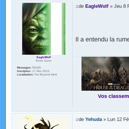
de
EagleWolf
» Jeu 8 
Il a entendu la ru
EagleWolf
Kevin Gunn
Messages:
59169
Inscription:
17 Nov 2012
Localisation:
Far Beyond Here
Vos classem
de
Yehuda
» Lun 12 Fé