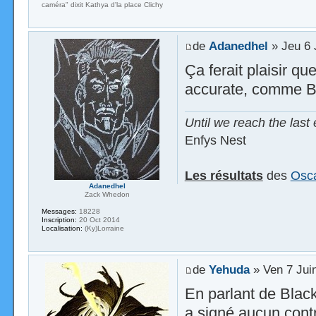
caméra" dixit Kathya d'la place Clichy
de
Adanedhel
» Jeu 6 
Ça ferait plaisir qu
accurate, comme B
Until we reach the last 
Enfys Nest
Les résultats
des
Osca
Adanedhel
Zack Whedon
Messages:
18228
Inscription:
20 Oct 2014
Localisation:
(Ky)Lorraine
de
Yehuda
» Ven 7 Jui
En parlant de Blac
a signé aucun contr