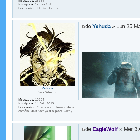
Messages:
23784
Inscription:
12 Fév 2015
Localisation:
Centre, France
de
Yehuda
» Lun 25 Ma
Yehuda
Zack Whedon
Messages:
10204
Inscription:
14 Juin 2013
Localisation:
"dans le cruchemon de la
caméra" dixit Kathya d'la place Clichy
de
EagleWolf
» Mer 3 