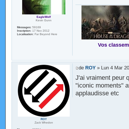
EagleWolf
Kevin Gunn
Messages:
59169
Inscription:
17 Nov 2012
Localisation:
Far Beyond Here
Vos classem
de
ROY
» Lun 4 Mar 20
J'ai vraiment peur 
"iconic moments" a
applaudisse etc
ROY
Zack Whedon