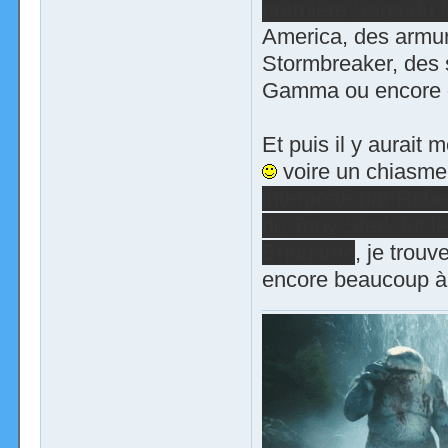
première Saga du
America, des armur
Stormbreaker, des s
Gamma ou encore d
Et puis il y aurait
voire un chiasme 
interprété par Rob
de Tony Stark fut le
Endgame
, je trou
encore beaucoup à f