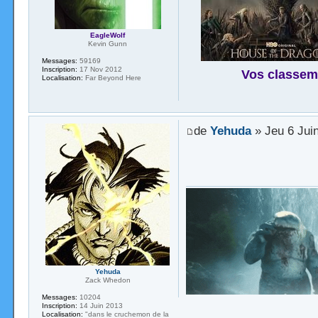
EagleWolf
Kevin Gunn
Messages:
59169
Inscription:
17 Nov 2012
Vos classem
Localisation:
Far Beyond Here
de
Yehuda
» Jeu 6 Jui
Yehuda
Zack Whedon
Messages:
10204
Inscription:
14 Juin 2013
Localisation:
"dans le cruchemon de la