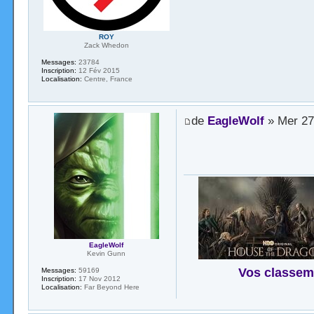
ROY
Zack Whedon
Messages:
23784
Inscription:
12 Fév 2015
Localisation:
Centre, France
de
EagleWolf
» Mer 27
EagleWolf
Kevin Gunn
Vos classem
Messages:
59169
Inscription:
17 Nov 2012
Localisation:
Far Beyond Here