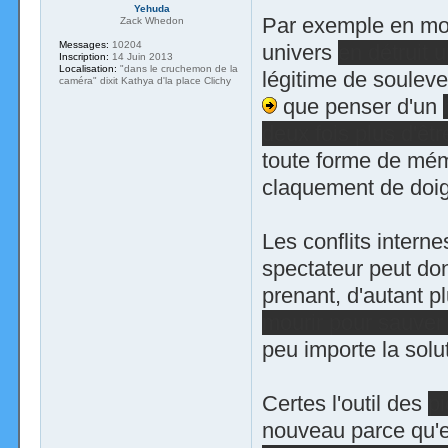
Yehuda
Par exemple en mon
Zack Whedon
Messages:
10204
univers
en détruit u
Inscription:
14 Juin 2013
Localisation:
"dans le cruchemon de la
légitime de soulev
caméra" dixit Kathya d'la place Clichy
que penser d'un
deux fois plus d'êt
toute forme de mémo
claquement de doig
Les conflits intern
spectateur peut don
prenant, d'autant pl
mourir pour sauver 
peu importe la solu
Certes l'outil des
pi
nouveau parce qu'e