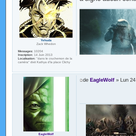
Yehuda
Zack Whedon
Messages:
10204
Inscription:
14 Juin 2013
Localisation:
"dans le cruchemon de la
caméra" dixit Kathya d'la place Clichy
de
EagleWolf
» Lun 24
EagleWolf