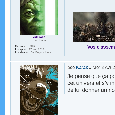
EagleWolf
Kevin Gunn
Vos classem
Messages:
59169
Inscription:
17 Nov 2012
Localisation:
Far Beyond Here
de
Karak
» Mer 3 Avr 2
Je pense que ça pou
cet univers et s'y 
de lui donner un n