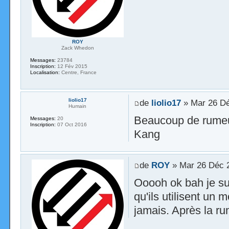
ROY
Zack Whedon
Messages:
23784
Inscription:
12 Fév 2015
Localisation:
Centre, France
liolio17
de
liolio17
» Mar 26 Dé
Humain
Beaucoup de rumeur
Messages:
20
Inscription:
07 Oct 2016
Kang
de
ROY
» Mar 26 Déc 
Ooooh ok bah je sui
qu'ils utilisent un
jamais. Après la r