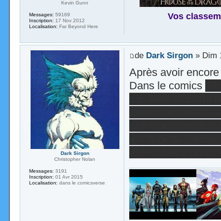
Kevin Gunn
Vos classem
Messages:
59169
Inscription:
17 Nov 2012
Localisation:
Far Beyond Here
de
Dark Sirgon
» Dim 
Après avoir encore 
Dans le comics
T-c
combattre Doom .Dan
pierres de l'Infini..
plusieurs artefact
les anneaux de Shan
une solution pour 
Dark Sirgon
Christopher Nolan
Messages:
3191
Inscription:
01 Avr 2015
Localisation:
dans le comicsverse