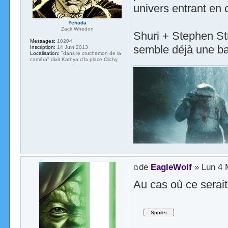
univers entrant en c
Yehuda
Zack Whedon
Shuri + Stephen S
Messages:
10204
semble déjà une ba
Inscription:
14 Juin 2013
Localisation:
"dans le cruchemon de la
caméra" dixit Kathya d'la place Clichy
de
EagleWolf
» Lun 4 
Au cas où ce serait 