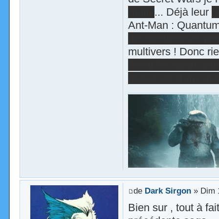
l'infini
... Déjà leur
[
Ant-Man : Quantuma
de nombreuses pierr
multivers ! Donc ri
Reed Richards dans 
préserver d'une inc
de
Dark Sirgon
» Dim 
Bien sur , tout à fa