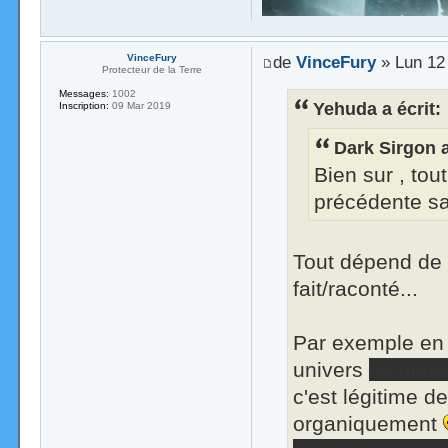
VinceFury
de
VinceFury
» Lun 12
Protecteur de la Terre
Messages:
1002
Yehuda a écrit:
Inscription:
09 Mar 2019
Dark Sirgon a
Bien sur , tou
précédente sa
Tout dépend de c
fait/raconté...
Par exemple en 
univers
en détru
c'est légitime d
organiquement