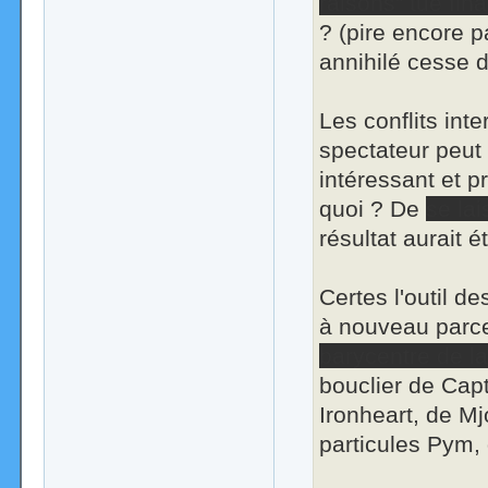
raisons" tue fin
? (pire encore 
annihilé cesse d
Les conflits int
spectateur peut
intéressant et pr
quoi ? De
se lai
résultat aurait 
Certes l'outil d
à nouveau parce 
barycentre de 
bouclier de Cap
Ironheart, de Mj
particules Pym,