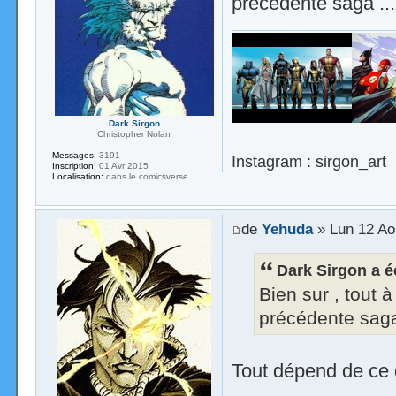
précédente saga ...
Dark Sirgon
Christopher Nolan
Messages:
3191
Instagram : sirgon_art
Inscription:
01 Avr 2015
Localisation:
dans le comicsverse
de
Yehuda
» Lun 12 Ao
Dark Sirgon a éc
Bien sur , tout à
précédente saga
Tout dépend de ce qu