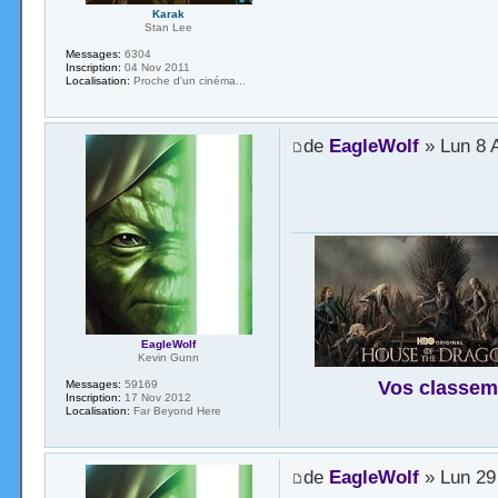
Karak
Stan Lee
Messages:
6304
Inscription:
04 Nov 2011
Localisation:
Proche d'un cinéma...
de
EagleWolf
» Lun 8 
EagleWolf
Kevin Gunn
Vos classem
Messages:
59169
Inscription:
17 Nov 2012
Localisation:
Far Beyond Here
de
EagleWolf
» Lun 29