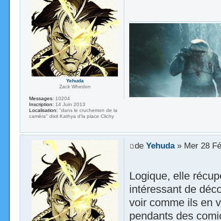
Yehuda
Zack Whedon
Messages:
10204
Inscription:
14 Juin 2013
Localisation:
"dans le cruchemon de la
caméra" dixit Kathya d'la place Clichy
de
Yehuda
» Mer 28 Fé
Logique, elle récup
intéressant de déco
voir comme ils en v
pendants des comics 