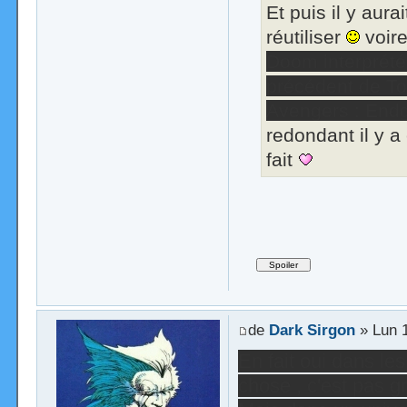
Et puis il y aur
réutiliser
voire
Doom interprété
précédent de Ton
Avengers : En
redondant il y a
fait
de
Dark Sirgon
» Lun 
En fait oui dans les
chose , c'est pas gr