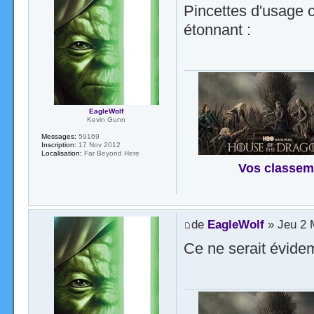
Pincettes d'usage 
étonnant :
EagleWolf
Kevin Gunn
Messages:
59169
Inscription:
17 Nov 2012
Localisation:
Far Beyond Here
Vos classem
de
EagleWolf
» Jeu 2 
Ce ne serait évide