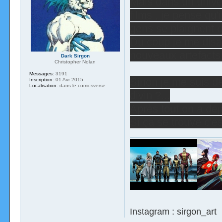
Mais dans un univ
films , je pense qu
gens se plaignent q
Du coup je me disais
nouveaux artefacts
Dark Sirgon
Christopher Nolan
Messages:
3191
Sinon je me suis d
Inscription:
01 Avr 2015
Localisation:
dans le comicsverse
divin ?...
Après tout on a déj
Si ça se trouve c'es
Instagram : sirgon_art