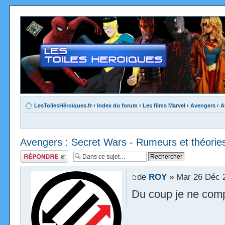
LesToilesHéroïques.fr
‹
Index du forum
‹
Les films Marvel
‹
Avengers
‹
A
Avengers : Secret Wars - Rumeurs et théorie
Répondre
de
ROY
» Mar 26 Déc 
Du coup je ne comp