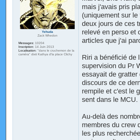
mais j'avais pris pl
(uniquement sur le 
deux jours de ces t
relevé en perso et 
Yehuda
Zack Whedon
articles que j'ai pa
Messages:
10204
Inscription:
14 Juin 2013
Localisation:
"dans le cruchemon de la
caméra" dixit Kathya d'la place Clichy
Riri a bénéficié de
supervision du Pr 
essayait de gratter
discours de ce dern
rempile et c'est le 
sent dans le MCU.
Au-delà des nombr
membres du crew de
les plus recherché