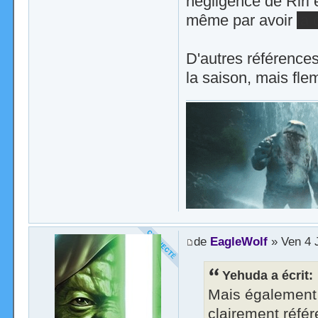
négligence de Riri e
même par avoir
la
D'autres référence
la saison, mais fle
de
EagleWolf
» Ven 4 J
Yehuda a écrit:
Mais également 
clairement réfé