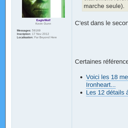
marche seule).
EagleWolf
C'est dans le seco
Kevin Gunn
Messages:
59169
Inscription:
17 Nov 2012
Localisation:
Far Beyond Here
Certaines références
Voici les 18 me
Ironheart...
Les 12 détails 