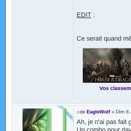
EDIT
:
Ce serait quand mê
Vos classem
de
EagleWolf
» Dim 6 J
Ah, je n'ai pas fait 
Un combo pour davan