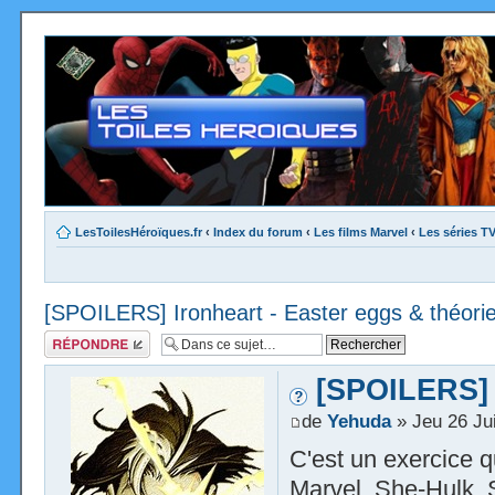
LesToilesHéroïques.fr
‹
Index du forum
‹
Les films Marvel
‹
Les séries T
[SPOILERS] Ironheart - Easter eggs & théori
Répondre
[SPOILERS] I
de
Yehuda
» Jeu 26 Ju
C'est un exercice q
Marvel, She-Hulk, 