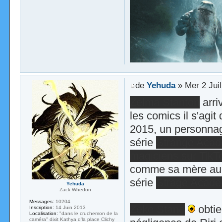
de
Yehuda
» Mer 2 Juil
Zelma Stanton
arri
les comics il s'agit
2015, un personnage
série
Strange Aca
magiciens sur TikT
comme sa mère aupa
série
Strage Acad
Yehuda
Zack Whedon
Messages:
10204
Zeke Stane
obtie
Inscription:
14 Juin 2013
Localisation:
"dans le cruchemon de la
caméra" dixit Kathya d'la place Clichy