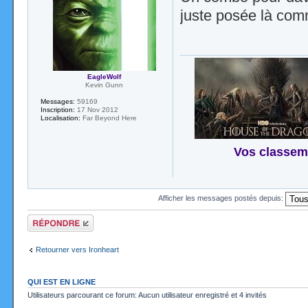
juste posée là com
EagleWolf
Kevin Gunn
Messages:
59169
Inscription:
17 Nov 2012
Localisation:
Far Beyond Here
Vos classem
Afficher les messages postés depuis:
Répondre
Retourner vers Ironheart
QUI EST EN LIGNE
Utilisateurs parcourant ce forum: Aucun utilisateur enregistré et 4 invités