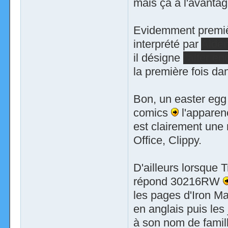
mais ça a l'avantag
Evidemment premièr
interprété par
Alden
il désigne
l'alter 
la première fois d
Bon, un easter egg 
comics
l'apparenc
est clairement une r
Office, Clippy.
D'ailleurs lorsque 
répond 30216RW
les pages d'Iron M
en anglais puis les
à son nom de famill