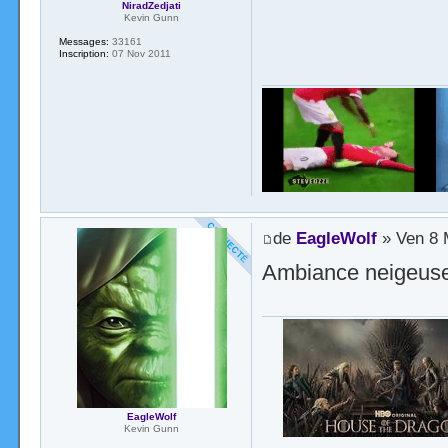
NiradZedjati
Kevin Gunn
Messages:
33161
Inscription:
07 Nov 2011
de
EagleWolf
» Ven 8 
Ambiance neigeuse,
EagleWolf
Kevin Gunn