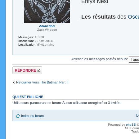
Enfys Nest
Les résultats
des
Osca
Adanedhel
Zack Whedon
Messages:
18228
Inscription:
20 Oct 2014
Localisation:
(Ky)Lorraine
Afficher les messages postés depuis:
Répondre
Retourner vers The Batman Part II
QUI EST EN LIGNE
Utilisateurs parcourant ce forum: Aucun utilisateur enregistré et 3 invités
L
Index du forum
Powered by
phpBB
©
SE Squar
Tradu