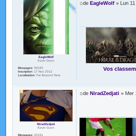
de
EagleWolf
» Lun 11
EagleWolf
Kevin Gunn
Vos classem
Messages:
59165
Inscription:
17 Nov 2012
Localisation:
Far Beyond Here
de
NiradZedjati
» Mer 
NiradZedjati
Kevin Gunn
Messages:
33161