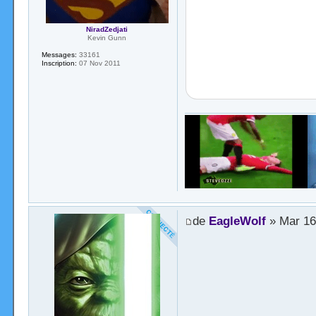
NiradZedjati
Kevin Gunn
Messages:
33161
Inscription:
07 Nov 2011
de
EagleWolf
» Mar 16