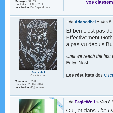
Vos classem
Messages:
59165
Inscription:
17 Nov 2012
Localisation:
Far Beyond Here
de
Adanedhel
» Ven 8 
Et ben c'est pas d
Effectivement Goth
a pas vu depuis Bu
Until we reach the last 
Enfys Nest
Adanedhel
Les résultats
des
Osca
Zack Whedon
Messages:
18228
Inscription:
20 Oct 2014
Localisation:
(Ky)Lorraine
de
EagleWolf
» Ven 8 
Oui, et dans
The Da