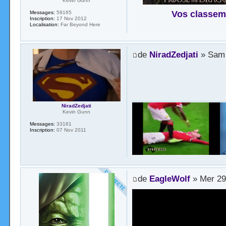
Kevin Gunn
Vos classem
Messages:
59165
Inscription:
17 Nov 2012
Localisation:
Far Beyond Here
de
NiradZedjati
» Sam 
NiradZedjati
Kevin Gunn
Messages:
33161
Inscription:
07 Nov 2011
de
EagleWolf
» Mer 29 