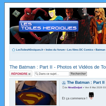
LesToilesHéroïques.fr
‹
Index du forum
‹
Les films DC Comics
‹
Batman
The Batman : Part II - Photos et Vidéos de T
Répondre
The Batman : Part II
de
NiradZedjati
» Ven 8 Mai 2026 03
Et ça commence !