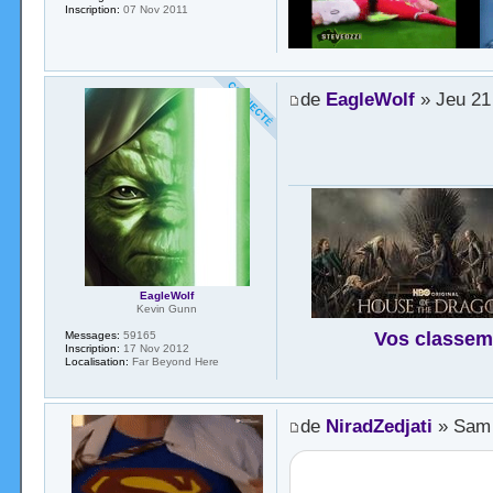
Inscription:
07 Nov 2011
de
EagleWolf
» Jeu 21
EagleWolf
Kevin Gunn
Vos classem
Messages:
59165
Inscription:
17 Nov 2012
Localisation:
Far Beyond Here
de
NiradZedjati
» Sam 