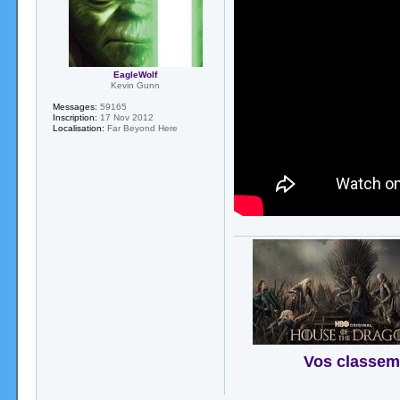
EagleWolf
Kevin Gunn
Messages:
59165
Inscription:
17 Nov 2012
Localisation:
Far Beyond Here
Vos classem