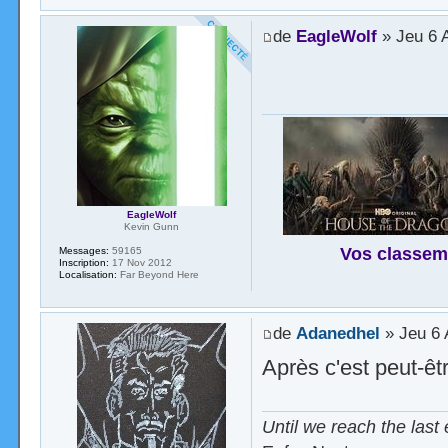
de
EagleWolf
» Jeu 6 
EagleWolf
Kevin Gunn
Vos classem
Messages:
59165
Inscription:
17 Nov 2012
Localisation:
Far Beyond Here
de
Adanedhel
» Jeu 6 
Après c'est peut-êt
Until we reach the last 