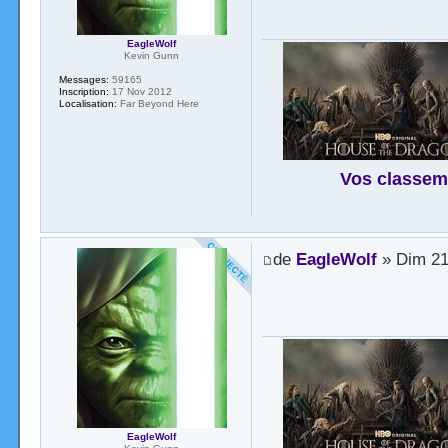
EagleWolf
Kevin Gunn
Messages:
59165
Inscription:
17 Nov 2012
Localisation:
Far Beyond Here
Vos classem
de
EagleWolf
» Dim 21
EagleWolf