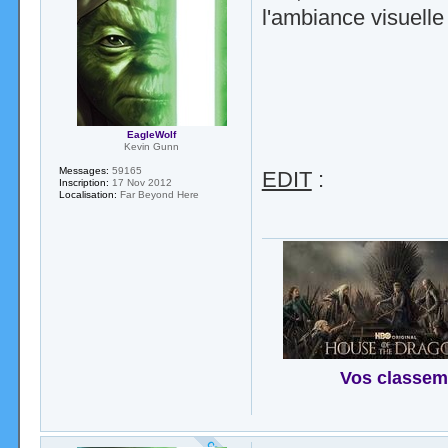
l'ambiance visuelle
EagleWolf
Kevin Gunn
Messages:
59165
EDIT
:
Inscription:
17 Nov 2012
Localisation:
Far Beyond Here
Vos classem