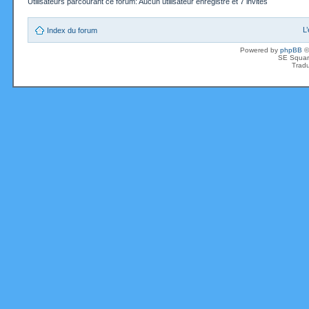
Utilisateurs parcourant ce forum: Aucun utilisateur enregistré et 7 invités
L
Index du forum
Powered by
phpBB
©
SE Squar
Tradu