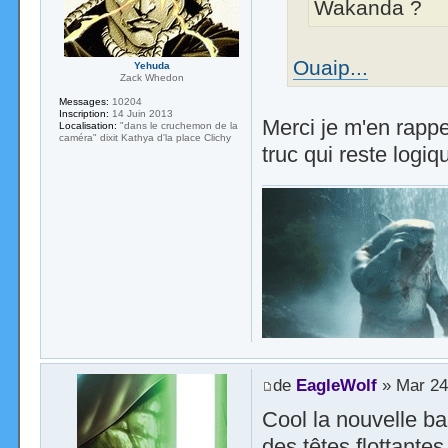
Wakanda ?
Ouaip...
Yehuda
Zack Whedon
Messages:
10204
Inscription:
14 Juin 2013
Merci je m'en rappel
Localisation:
"dans le cruchemon de la
caméra" dixit Kathya d'la place Clichy
truc qui reste logiq
de
EagleWolf
» Mar 24
Cool la nouvelle ba
des têtes flottantes