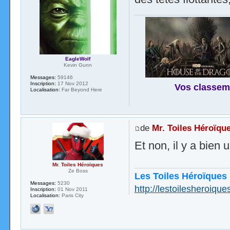
EagleWolf
Kevin Gunn
Messages:
59146
Inscription:
17 Nov 2012
Vos classem
Localisation:
Far Beyond Here
de
Mr. Toiles Héroïqu
Et non, il y a bien
Mr. Toiles Héroïques
Ze Boss
Les Toiles Héroïques
Messages:
5230
http://lestoilesheroiques
Inscription:
01 Nov 2011
Localisation:
Paris City