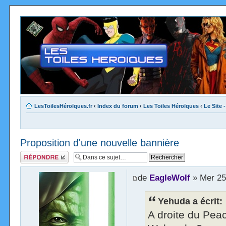
LesToilesHéroïques.fr
‹
Index du forum
‹
Les Toiles Héroïques
‹
Le Site 
Proposition d'une nouvelle bannière
Répondre
de
EagleWolf
» Mer 25
Yehuda a écrit:
A droite du Pea