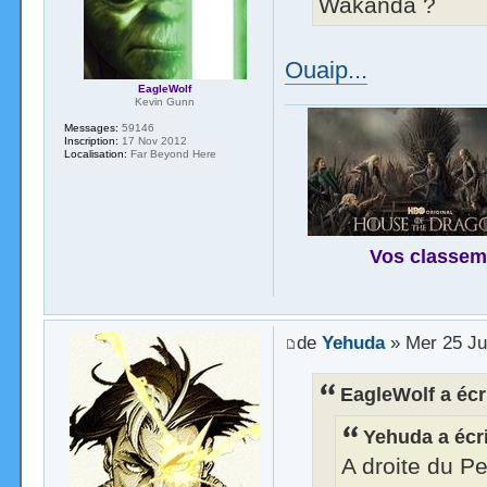
Wakanda ?
Ouaip...
EagleWolf
Kevin Gunn
Messages:
59146
Inscription:
17 Nov 2012
Localisation:
Far Beyond Here
Vos classem
de
Yehuda
» Mer 25 Ju
EagleWolf a écri
Yehuda a écri
A droite du P