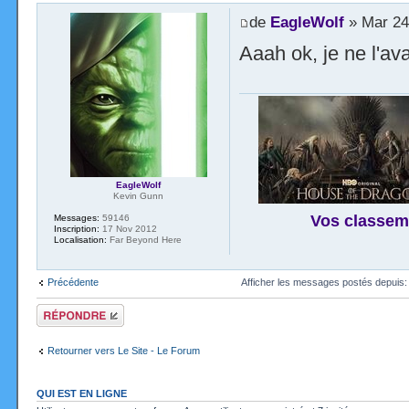
de
EagleWolf
» Mar 24
Aaah ok, je ne l'a
EagleWolf
Kevin Gunn
Vos classem
Messages:
59146
Inscription:
17 Nov 2012
Localisation:
Far Beyond Here
Précédente
Afficher les messages postés depuis
Répondre
Retourner vers Le Site - Le Forum
QUI EST EN LIGNE