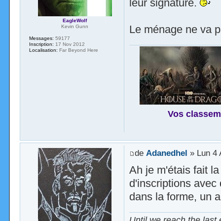
leur signature.
EagleWolf
Le ménage ne va p
Kevin Gunn
Messages:
59177
Inscription:
17 Nov 2012
Localisation:
Far Beyond Here
Vos classem
de
Adanedhel
» Lun 4 
Ah je m'étais fait l
d'inscriptions avec
dans la forme, un 
Until we reach the last 