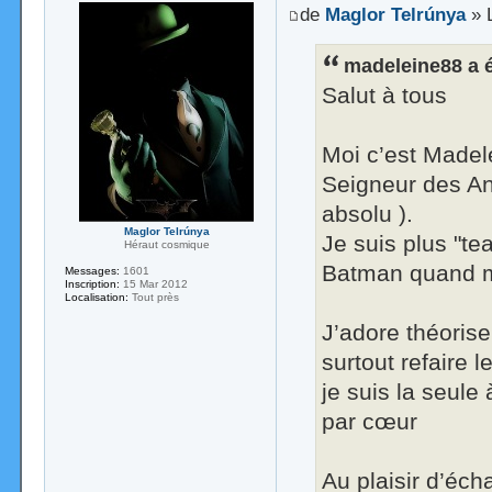
de
Maglor Telrúnya
» 
madeleine88 a é
Salut à tous
Moi c’est Madel
Seigneur des Ann
absolu ).
Maglor Telrúnya
Je suis plus "te
Héraut cosmique
Batman quand mê
Messages:
1601
Inscription:
15 Mar 2012
Localisation:
Tout près
J’adore théoriser
surtout refaire
je suis la seule
par cœur
Au plaisir d’éch