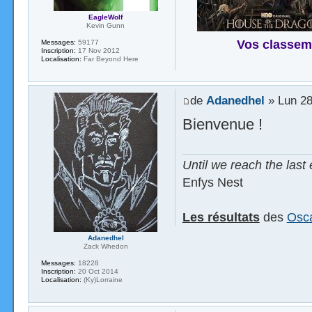
EagleWolf
Kevin Gunn
Vos classem
Messages:
59177
Inscription:
17 Nov 2012
Localisation:
Far Beyond Here
de
Adanedhel
» Lun 28
Bienvenue !
Until we reach the last 
Enfys Nest
Les résultats
des
Osca
Adanedhel
Zack Whedon
Messages:
18228
Inscription:
20 Oct 2014
Localisation:
(Ky)Lorraine