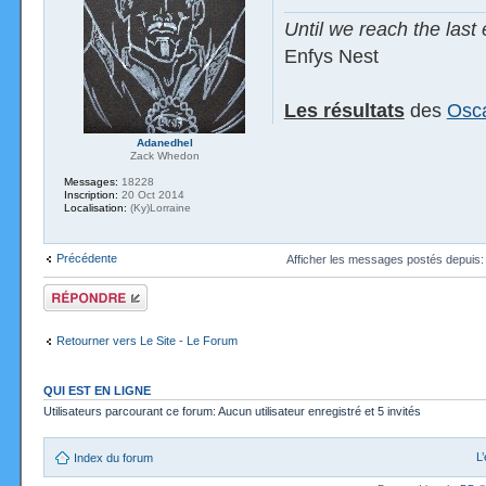
Until we reach the last 
Enfys Nest
Les résultats
des
Osca
Adanedhel
Zack Whedon
Messages:
18228
Inscription:
20 Oct 2014
Localisation:
(Ky)Lorraine
Précédente
Afficher les messages postés depuis
Répondre
Retourner vers Le Site - Le Forum
QUI EST EN LIGNE
Utilisateurs parcourant ce forum: Aucun utilisateur enregistré et 5 invités
L
Index du forum