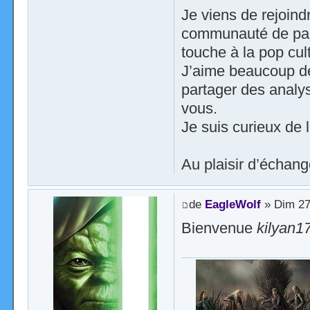
Je viens de rejoindr
communauté de pass
touche à la pop cult
J’aime beaucoup déc
partager des analy
vous.
Je suis curieux de 
Au plaisir d’échang
de
EagleWolf
» Dim 27 
Bienvenue
kilyan1