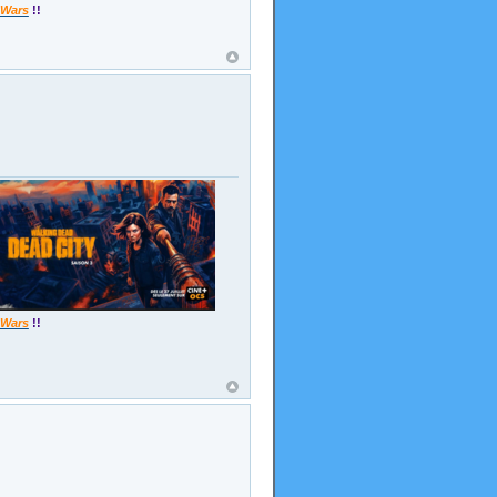
 Wars
!!
 Wars
!!