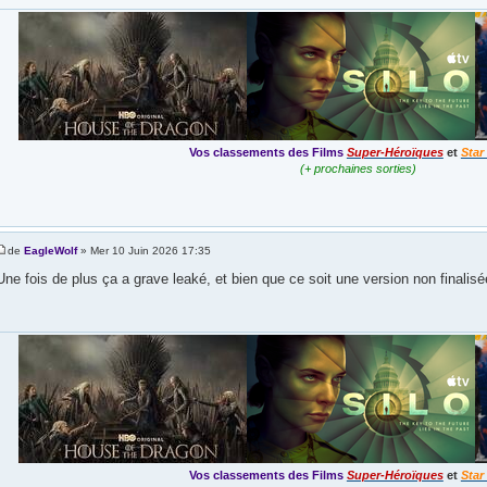
Vos classements des Films
Super-Héroïques
et
Star
(+ prochaines sorties)
de
EagleWolf
» Mer 10 Juin 2026 17:35
Une fois de plus ça a grave leaké, et bien que ce soit une version non finalisé
Vos classements des Films
Super-Héroïques
et
Star