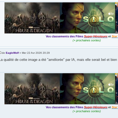
Vos classements des Films
Super-Héroïques
et
Star
(+ prochaines sorties)
de
EagleWolf
» Mer 22 Avr 2026 20:29
La qualité de cette image a été "améliorée" par IA, mais elle serait bel et bien 
Vos classements des Films
Super-Héroïques
et
Star
(+ prochaines sorties)