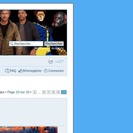
Recherche avancée
FAQ
M’enregistrer
Connexion
ges •
Page
10
sur
10
•
...
1
6
7
8
9
10