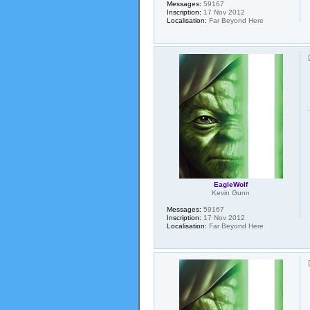
Messages:
59167
Inscription:
17 Nov 2012
Localisation:
Far Beyond Here
EagleWolf
Kevin Gunn
Messages:
59167
Inscription:
17 Nov 2012
Localisation:
Far Beyond Here