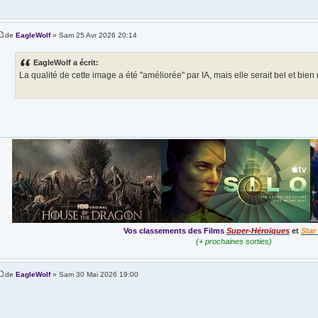
de
EagleWolf
» Sam 25 Avr 2026 20:14
EagleWolf a écrit:
La qualité de cette image a été "améliorée" par IA, mais elle serait bel et bien 
Vos classements des Films
Super-Héroïques
et
Star
(+ prochaines sorties)
de
EagleWolf
» Sam 30 Mai 2026 19:00