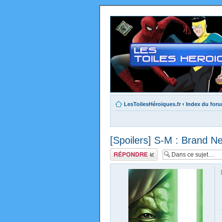
LesToilesHéroïques.fr
‹
Index du for
[Spoilers] S-M : Brand N
Répondre