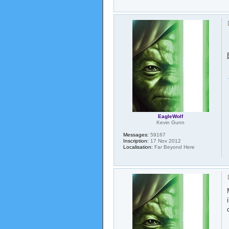
EagleWolf
Kevin Gunn
Messages:
59167
Inscription:
17 Nov 2012
Localisation:
Far Beyond Here