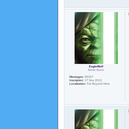
EagleWolf
Kevin Gunn
Messages:
59167
Inscription:
17 Nov 2012
Localisation:
Far Beyond Here