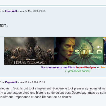
de
EagleWolf
» Ven 27 Mar 2026 21:25
EDIT
:
Vos classements des Films
Super-Héroïques
et
Star
(+ prochaines sorties)
de
EagleWolf
» Ven 10 Avr 2026 15:13
M'ouais... Soit ils ont tout simplement récupéré le tout premier synopsis et ne
il y a une astuce avec une histoire se déroulant post
Doomsday
, mais ce sera
carrément l'importance et donc l'impact de ce dernier.