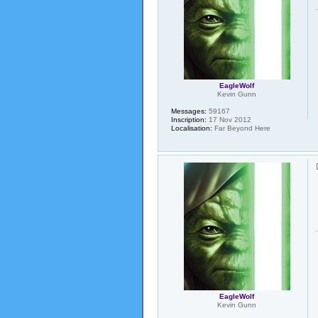
EagleWolf
Kevin Gunn
Messages:
59167
Inscription:
17 Nov 2012
Localisation:
Far Beyond Here
EagleWolf
Kevin Gunn