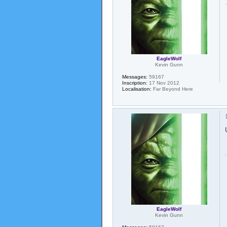
EagleWolf
Kevin Gunn
Messages:
59167
Inscription:
17 Nov 2012
Localisation:
Far Beyond Here
EagleWolf
Kevin Gunn