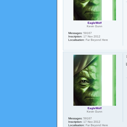
EagleWolf
Kevin Gunn
Messages:
59167
Inscription:
17 Nov 2012
Localisation:
Far Beyond Here
EagleWolf
Kevin Gunn
Messages:
59167
Inscription:
17 Nov 2012
Localisation:
Far Beyond Here