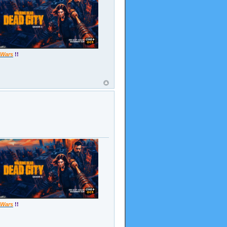
 Wars
!!
 Wars
!!