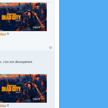
 Wars
!!
e, c'en est désespérant.
 Wars
!!