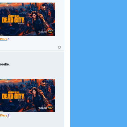
 Wars
!!
réelle.
 Wars
!!