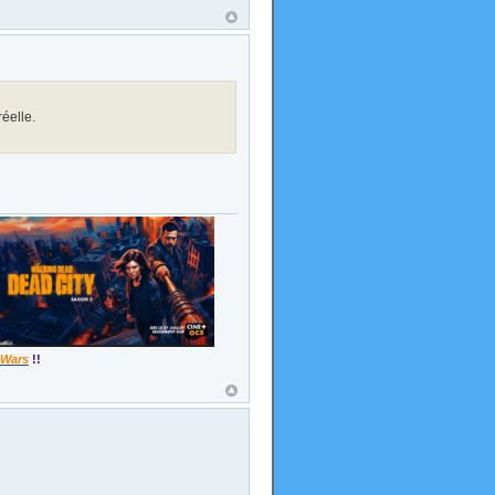
réelle.
 Wars
!!