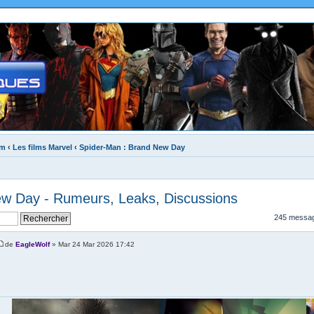
um
‹
Les films Marvel
‹
Spider-Man : Brand New Day
ew Day - Rumeurs, Leaks, Discussions
245 messa
de
EagleWolf
» Mar 24 Mar 2026 17:42