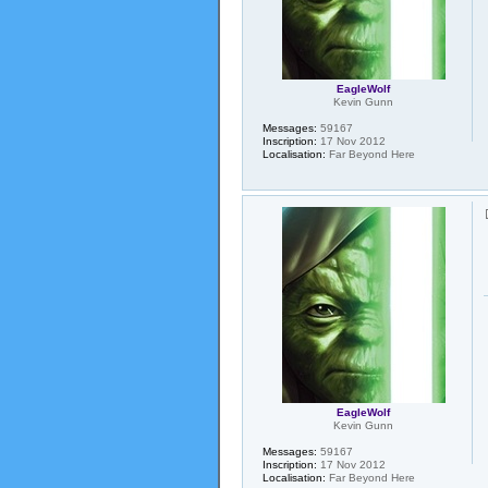
EagleWolf
Kevin Gunn
Messages:
59167
Inscription:
17 Nov 2012
Localisation:
Far Beyond Here
EagleWolf
Kevin Gunn
Messages:
59167
Inscription:
17 Nov 2012
Localisation:
Far Beyond Here