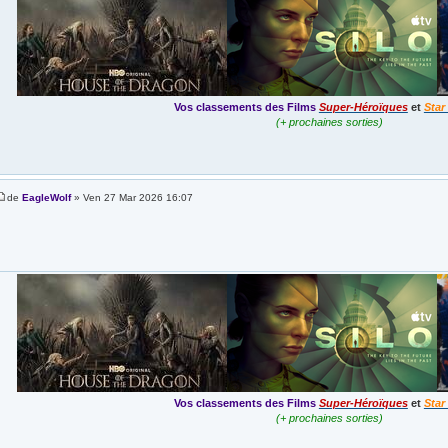
Vos classements des Films
Super-Héroïques
et
Star
(+ prochaines sorties)
de
EagleWolf
» Ven 27 Mar 2026 16:07
Vos classements des Films
Super-Héroïques
et
Star
(+ prochaines sorties)