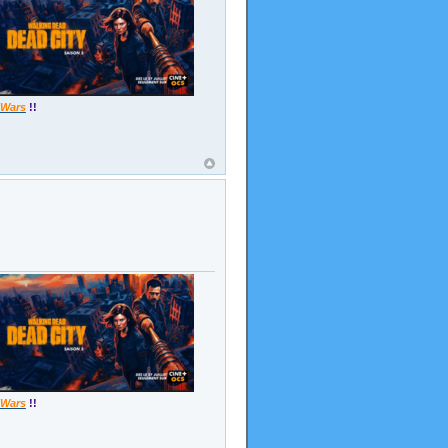
 Wars
!!
 Wars
!!