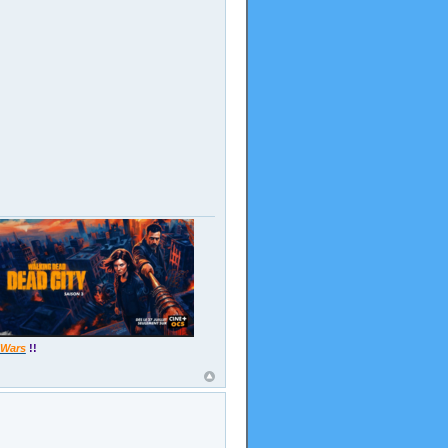
 Wars
!!