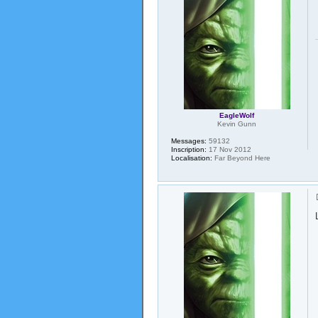
EagleWolf
Kevin Gunn
Messages:
59132
Inscription:
17 Nov 2012
Localisation:
Far Beyond Here