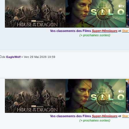
Vos classements des Films
Super-Héroïques
et
Star
(+ prochaines sorties)
de
EagleWolf
» Ven 29 Mai 2026 19:59
Vos classements des Films
Super-Héroïques
et
Star
(+ prochaines sorties)