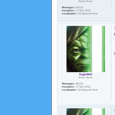
Kevin Gunn
Messages:
59132
Inscription:
17 Nov 2012
Localisation:
Far Beyond Here
EagleWolf
Kevin Gunn
Messages:
59132
Inscription:
17 Nov 2012
Localisation:
Far Beyond Here