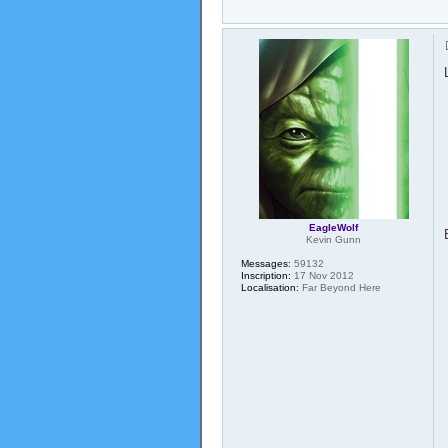
EagleWolf
Kevin Gunn
Messages:
59132
Inscription:
17 Nov 2012
Localisation:
Far Beyond Here