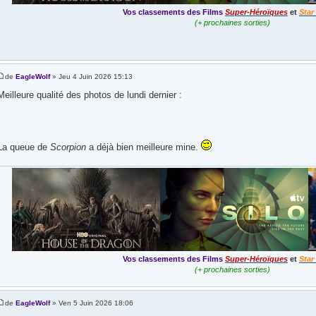
Vos classements des Films
Super-Héroïques
et
Star
(+ prochaines sorties)
de
EagleWolf
» Jeu 4 Juin 2026 15:13
Meilleure qualité des photos de lundi dernier :
La queue de
Scorpion
a déjà bien meilleure mine.
Vos classements des Films
Super-Héroïques
et
Star
(+ prochaines sorties)
de
EagleWolf
» Ven 5 Juin 2026 18:06