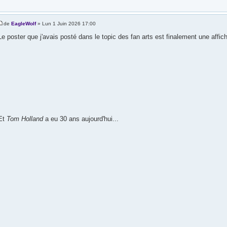
de
EagleWolf
» Lun 1 Juin 2026 17:00
Le poster que j'avais posté dans le topic des fan arts est finalement une affic
Et
Tom Holland
a eu 30 ans aujourd'hui...