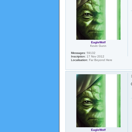
EagleWolf
Kevin Gunn
Messages:
59132
Inscription:
17 Nov 2012
Localisation:
Far Beyond Here
EagleWolf