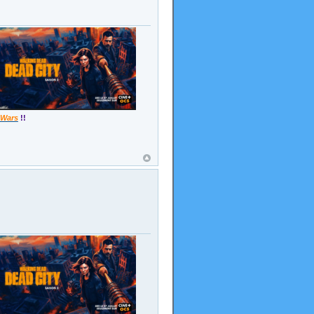
 Wars
!!