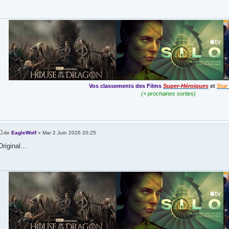
Vos classements des Films
Super-Héroïques
et
Star
(+ prochaines sorties)
de
EagleWolf
» Mar 2 Juin 2026 20:25
Original...