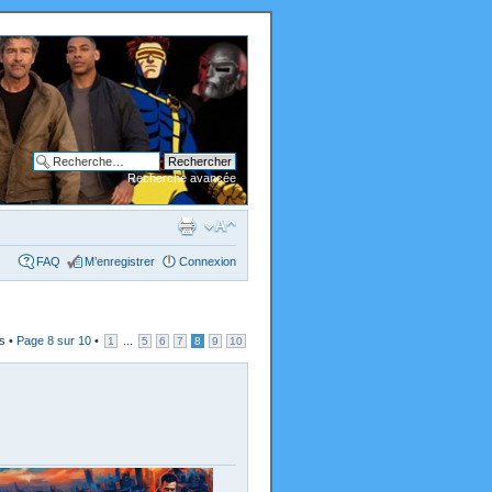
Recherche avancée
FAQ
M’enregistrer
Connexion
s •
Page
8
sur
10
•
...
1
5
6
7
8
9
10