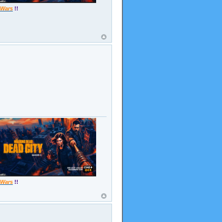
 Wars
!!
 Wars
!!