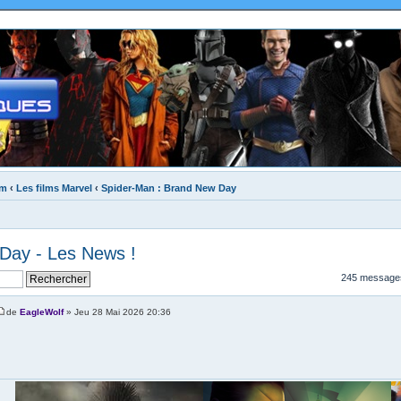
um
‹
Les films Marvel
‹
Spider-Man : Brand New Day
Day - Les News !
245 message
de
EagleWolf
» Jeu 28 Mai 2026 20:36