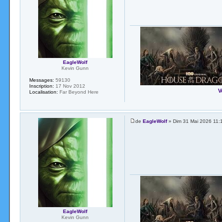
EagleWolf
Kevin Gunn
Messages:
59130
Inscription:
17 Nov 2012
V
Localisation:
Far Beyond Here
de
EagleWolf
» Dim 31 Mai 2026 11:
EagleWolf
Kevin Gunn