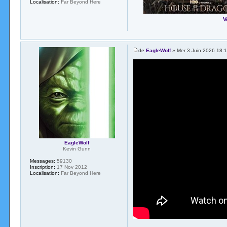
Localisation:
Far Beyond Here
V
de
EagleWolf
» Mer 3 Juin 2026 18:
EagleWolf
Kevin Gunn
Messages:
59130
Inscription:
17 Nov 2012
Localisation:
Far Beyond Here