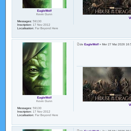
EagleWolf
Kevin Gunn
V
Messages:
59130
Inscription:
17 Nov 2012
Localisation:
Far Beyond Here
de
EagleWolf
» Mer 27 Mai 2026 16:
EagleWolf
Kevin Gunn
V
Messages:
59130
Inscription:
17 Nov 2012
Localisation:
Far Beyond Here