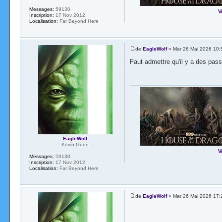
Messages:
59130
V
Inscription:
17 Nov 2012
Localisation:
Far Beyond Here
de
EagleWolf
» Mar 26 Mai 2026 10:
Faut admettre qu'il y a des pass
EagleWolf
Kevin Gunn
V
Messages:
59130
Inscription:
17 Nov 2012
Localisation:
Far Beyond Here
de
EagleWolf
» Mar 26 Mai 2026 17: