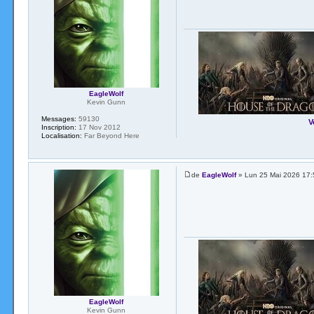
EagleWolf
Kevin Gunn
Messages:
59130
V
Inscription:
17 Nov 2012
Localisation:
Far Beyond Here
de
EagleWolf
» Lun 25 Mai 2026 17:
EagleWolf
Kevin Gunn