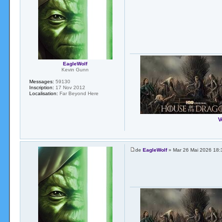
EagleWolf
Kevin Gunn
Messages:
59130
Inscription:
17 Nov 2012
Localisation:
Far Beyond Here
V
de
EagleWolf
» Mar 26 Mai 2026 18: