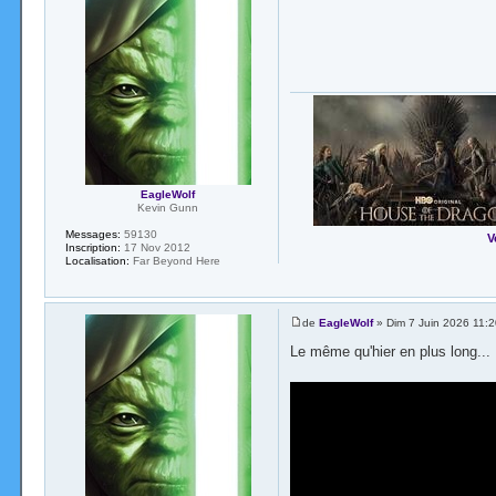
EagleWolf
Kevin Gunn
Messages:
59130
V
Inscription:
17 Nov 2012
Localisation:
Far Beyond Here
de
EagleWolf
» Dim 7 Juin 2026 11:2
Le même qu'hier en plus long...