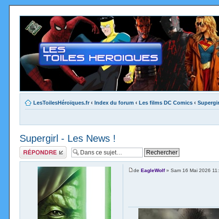
LesToilesHéroïques.fr
‹
Index du forum
‹
Les films DC Comics
‹
Supergir
Supergirl - Les News !
Répondre
de
EagleWolf
» Sam 16 Mai 2026 11