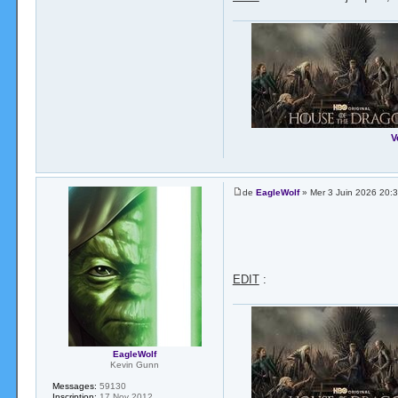
V
de
EagleWolf
» Mer 3 Juin 2026 20:
EDIT
:
EagleWolf
Kevin Gunn
Messages:
59130
Inscription:
17 Nov 2012