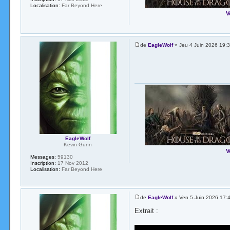
Localisation:
Far Beyond Here
V
de
EagleWolf
» Jeu 4 Juin 2026 19:
EagleWolf
Kevin Gunn
V
Messages:
59130
Inscription:
17 Nov 2012
Localisation:
Far Beyond Here
de
EagleWolf
» Ven 5 Juin 2026 17:
Extrait :