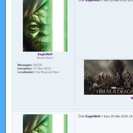
de
EagleWolf
» Jeu 28 Mai 2026 20:
EagleWolf
Kevin Gunn
Messages:
59130
Inscription:
17 Nov 2012
Localisation:
Far Beyond Here
V
de
EagleWolf
» Sam 30 Mai 2026 16