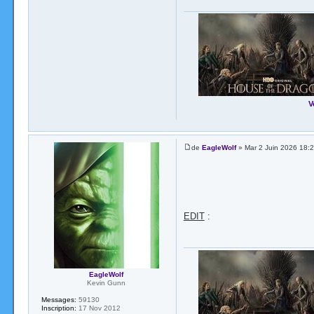
V
de
EagleWolf
» Mar 2 Juin 2026 18:
EDIT
:
EagleWolf
Kevin Gunn
Messages:
59130
Inscription:
17 Nov 2012