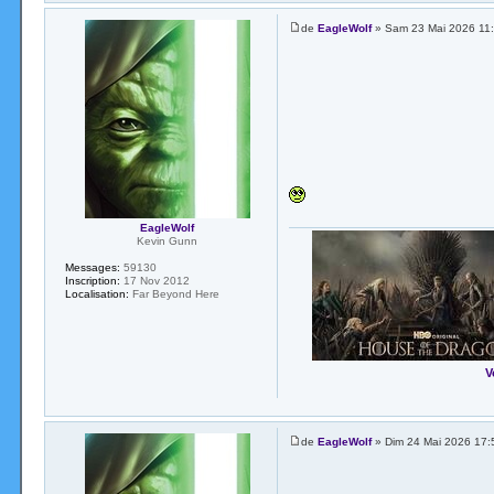
de
EagleWolf
» Sam 23 Mai 2026 11
EagleWolf
Kevin Gunn
Messages:
59130
Inscription:
17 Nov 2012
Localisation:
Far Beyond Here
V
de
EagleWolf
» Dim 24 Mai 2026 17: