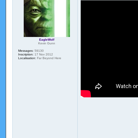
EagleWolf
Kevin Gunn
Messages:
59130
Inscription:
17 Nov 2012
Localisation:
Far Beyond Here