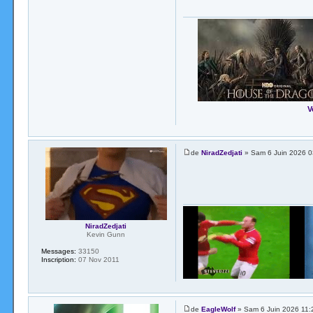
V
de
NiradZedjati
» Sam 6 Juin 2026 0
NiradZedjati
Kevin Gunn
Messages:
33150
Inscription:
07 Nov 2011
de
EagleWolf
» Sam 6 Juin 2026 11: