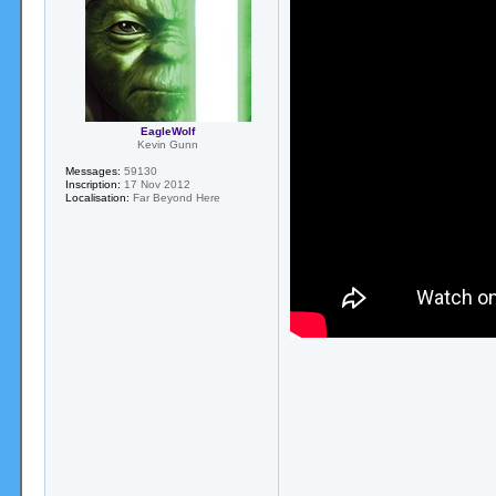
EagleWolf
Kevin Gunn
Messages:
59130
Inscription:
17 Nov 2012
Localisation:
Far Beyond Here