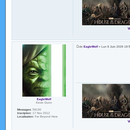
V
de
EagleWolf
» Lun 8 Juin 2026 19:
EagleWolf
Kevin Gunn
Messages:
59130
Inscription:
17 Nov 2012
Localisation:
Far Beyond Here
V