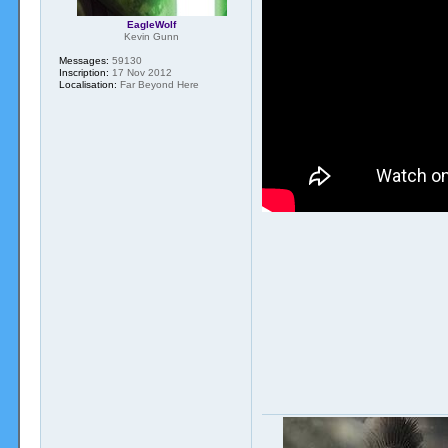
EagleWolf
Kevin Gunn
Messages:
59130
Inscription:
17 Nov 2012
Localisation:
Far Beyond Here