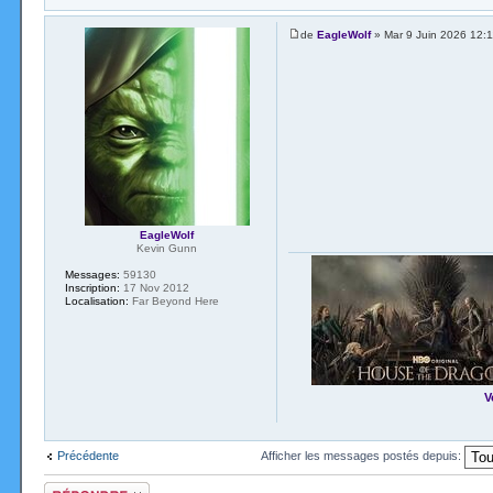
de
EagleWolf
» Mar 9 Juin 2026 12:1
EagleWolf
Kevin Gunn
Messages:
59130
Inscription:
17 Nov 2012
Localisation:
Far Beyond Here
V
Précédente
Afficher les messages postés depuis:
Répondre