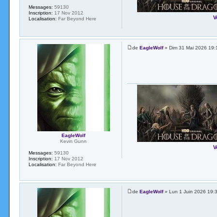
Messages:
59130
Inscription:
17 Nov 2012
V
Localisation:
Far Beyond Here
de
EagleWolf
» Dim 31 Mai 2026 19:
EagleWolf
Kevin Gunn
V
Messages:
59130
Inscription:
17 Nov 2012
Localisation:
Far Beyond Here
de
EagleWolf
» Lun 1 Juin 2026 19: