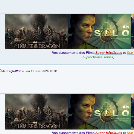
Vos classements des Films
Super-Héroïques
et
Star
(+ prochaines sorties)
de
EagleWolf
» Jeu 11 Juin 2026 10:31
Vos classements des Films
Super-Héroïques
et
Star