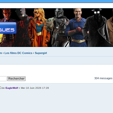
um
‹
Les films DC Comics
‹
Supergirl
304 messages
de
EagleWolf
» Mer 10 Juin 2026 17:28