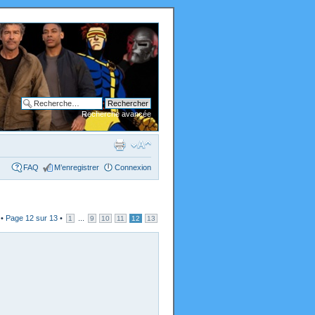
Recherche avancée
FAQ
M’enregistrer
Connexion
 •
Page
12
sur
13
•
...
1
9
10
11
12
13