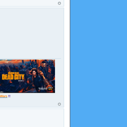
 Wars
!!