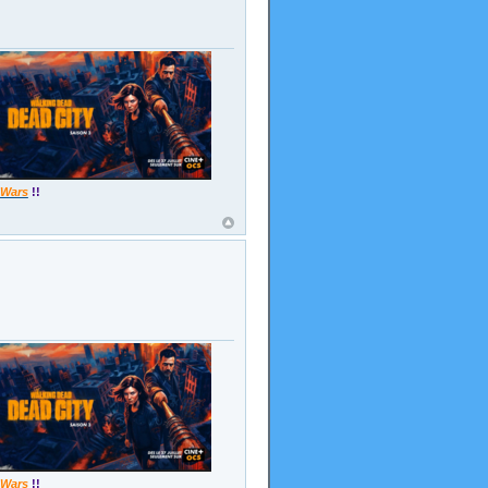
 Wars
!!
 Wars
!!