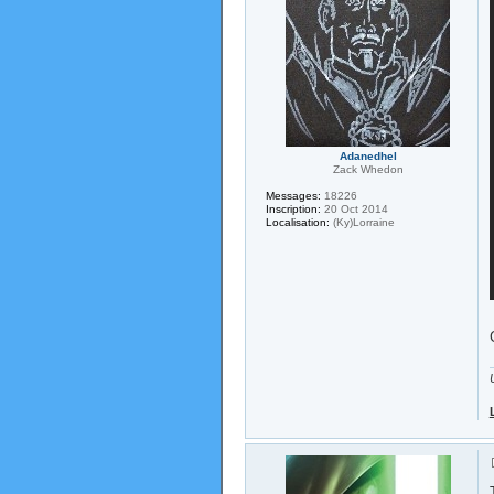
Adanedhel
Zack Whedon
Messages:
18226
Inscription:
20 Oct 2014
Localisation:
(Ky)Lorraine