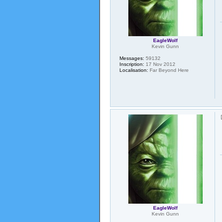
EagleWolf
Kevin Gunn
Messages:
59132
Inscription:
17 Nov 2012
Localisation:
Far Beyond Here
EagleWolf
Kevin Gunn