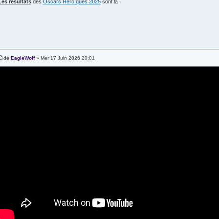
Les résultats
des
Oscars Héroïques 2025
sont là !
de
EagleWolf
» Mer 17 Juin 2026 20:01