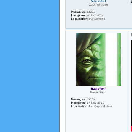
Adanedhel
Zack Whedon
Messages:
18226
Inscription:
20 Oct 2014
Localisation:
(Ky)Lorraine
EagleWolf
Kevin Gunn
Messages:
59132
Inscription:
17 Nov 2012
Localisation:
Far Beyond Here