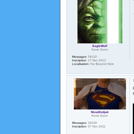
EagleWolf
Kevin Gunn
Messages:
59132
Inscription:
17 Nov 2012
Localisation:
Far Beyond Here
NiradZedjati
Kevin Gunn
Messages:
33150
Inscription:
07 Nov 2011