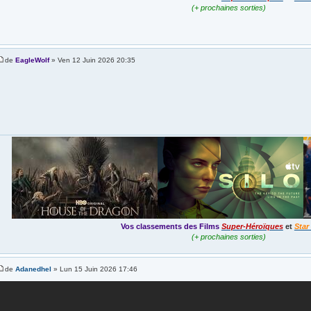
(+ prochaines sorties)
de
EagleWolf
» Ven 12 Juin 2026 20:35
Vos classements des Films
Super-Héroïques
et
Star
(+ prochaines sorties)
de
Adanedhel
» Lun 15 Juin 2026 17:46