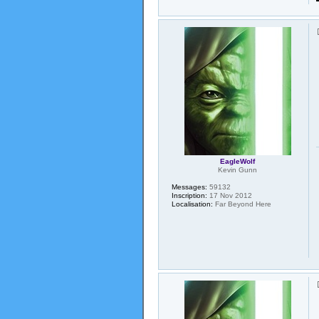
EagleWolf
Kevin Gunn
Messages:
59132
Inscription:
17 Nov 2012
Localisation:
Far Beyond Here