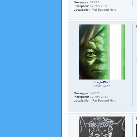
Messages:
59132
Inscription:
17 Nov 2012
Localisation:
Far Beyond Here
EagleWolf
Kevin Gunn
Messages:
59132
Inscription:
17 Nov 2012
Localisation:
Far Beyond Here