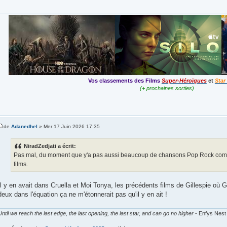
Vos classements des Films
Super-Héroïques
et
Star
(+ prochaines sorties)
de
Adanedhel
» Mer 17 Juin 2026 17:35
NiradZedjati a écrit:
Pas mal, du moment que y'a pas aussi beaucoup de chansons Pop Rock com
films.
Il y en avait dans Cruella et Moi Tonya, les précédents films de Gillespie où G
deux dans l'équation ça ne m'étonnerait pas qu'il y en ait !
Until we reach the last edge, the last opening, the last star, and can go no higher
- Enfys Nest