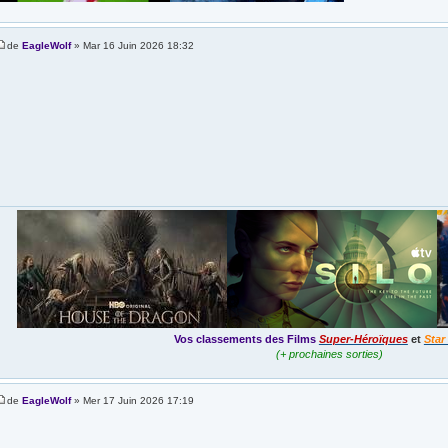
de
EagleWolf
» Mar 16 Juin 2026 18:32
Vos classements des Films
Super-Héroïques
et
Star
(+ prochaines sorties)
de
EagleWolf
» Mer 17 Juin 2026 17:19