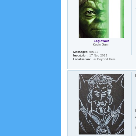
EagleWolf
Kevin Gunn
Messages:
59132
Inscription:
17 Nov 2012
Localisation:
Far Beyond Here