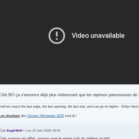
Côté BO ça s'annonce déjà plus intéressant que les reprises paresseuses d
Until we reach the last edge, the last opening, the last star, and can go no higher
- Enfys Nest
Les résultats
des
Oscars Héroïques 2025
sont là !
de
EagleWolf
» Lun 15 Juin 2026 18:03
Très sympa en effet, pourvu que le reste soit du même acabit.