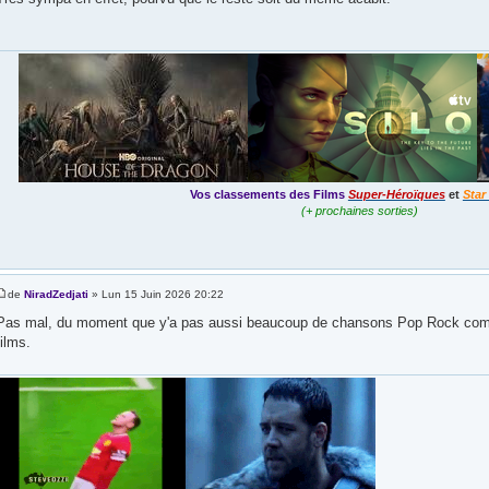
Vos classements des Films
Super-Héroïques
et
Star
(+ prochaines sorties)
de
NiradZedjati
» Lun 15 Juin 2026 20:22
Pas mal, du moment que y'a pas aussi beaucoup de chansons Pop Rock co
films.