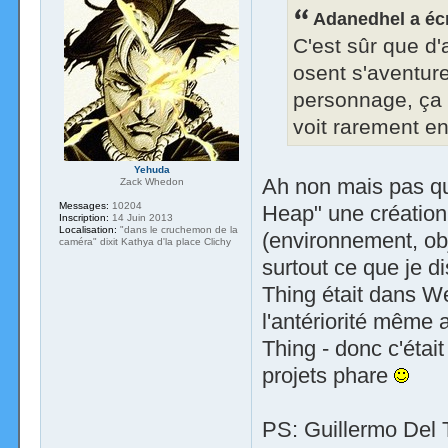
Adanedhel a écr
C'est sûr que d'
osent s'aventur
personnage, ça
voit rarement en 
Yehuda
Ah non mais pas qu
Zack Whedon
Messages:
10204
Heap" une création 
Inscription:
14 Juin 2013
Localisation:
"dans le cruchemon de la
(environnement, obj
caméra" dixit Kathya d'la place Clichy
surtout ce que je d
Thing était dans W
l'antériorité même
Thing - donc c'était
projets phare
PS: Guillermo Del 