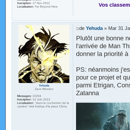
Inscription:
17 Nov 2012
Vos classem
Localisation:
Far Beyond Here
de
Yehuda
» Mar 31 Ja
Plutôt une bonne no
l'arrivée de Man T
donner la priorité à
PS: néanmoins j'es
pour ce projet et 
parmi Etrigan, Co
Yehuda
Zack Whedon
Zatanna
Messages:
10204
Inscription:
14 Juin 2013
Localisation:
"dans le cruchemon de la
caméra" dixit Kathya d'la place Clichy