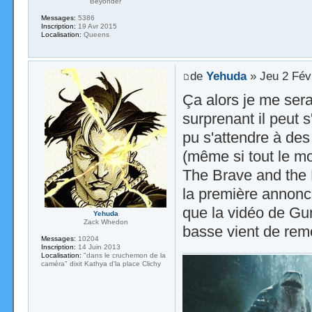
Beyonder
Messages:
5386
Inscription:
19 Avr 2015
Localisation:
Queens
de
Yehuda
» Jeu 2 Fév
Ça alors je me serai
surprenant il peut s
pu s'attendre à de
(même si tout le m
The Brave and the 
la première annon
que la vidéo de Gun
Yehuda
Zack Whedon
basse vient de rem
Messages:
10204
Inscription:
14 Juin 2013
Localisation:
"dans le cruchemon de la
caméra" dixit Kathya d'la place Clichy