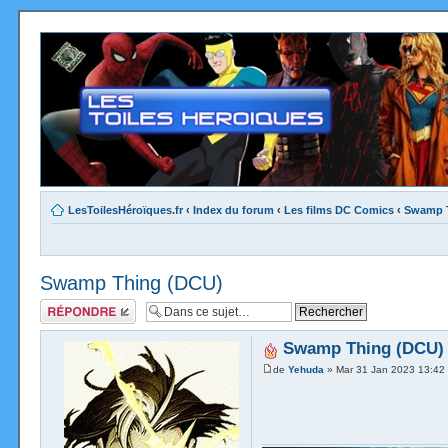
LesToilesHéroïques.fr
‹
Index du forum
‹
Les films DC Comics
‹
Swamp 
Swamp Thing (DCU)
Répondre
Swamp Thing (DCU)
de
Yehuda
» Mar 31 Jan 2023 13:42