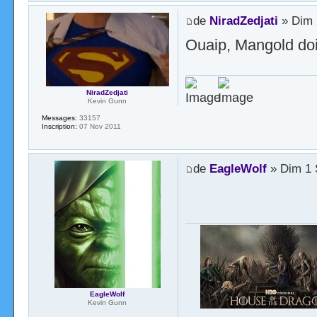
de
NiradZedjati
» Dim 
Ouaip, Mangold doit
NiradZedjati
Kevin Gunn
Messages:
33157
Inscription:
07 Nov 2011
de
EagleWolf
» Dim 1 
EagleWolf
Kevin Gunn