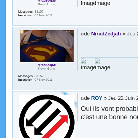
NiradZedjati
Kevin Gunn
Messages:
33157
Inscription:
07 Nov 2011
de
NiradZedjati
» Jeu 
NiradZedjati
Kevin Gunn
Messages:
33157
Inscription:
07 Nov 2011
de
ROY
» Jeu 22 Juin 
Oui ils vont probab
c'est une bonne nou