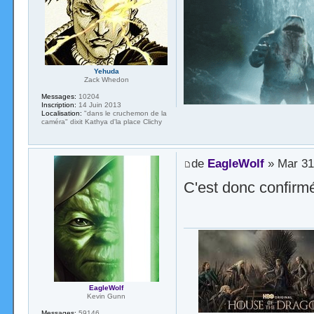
Yehuda
Zack Whedon
Messages:
10204
Inscription:
14 Juin 2013
Localisation:
"dans le cruchemon de la
caméra" dixit Kathya d'la place Clichy
de
EagleWolf
» Mar 31
C'est donc confirmé
EagleWolf
Kevin Gunn
Messages:
59146