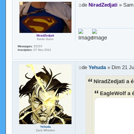
de
NiradZedjati
» Sam 
NiradZedjati
Kevin Gunn
Messages:
33157
Inscription:
07 Nov 2011
de
Yehuda
» Dim 21 Ju
NiradZedjati a é
EagleWolf a é
Yehuda
Zack Whedon