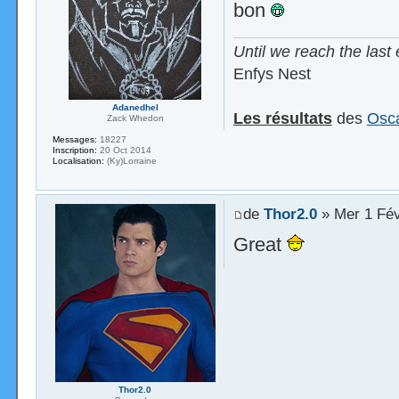
bon
Until we reach the last 
Enfys Nest
Adanedhel
Les résultats
des
Osca
Zack Whedon
Messages:
18227
Inscription:
20 Oct 2014
Localisation:
(Ky)Lorraine
de
Thor2.0
» Mer 1 Fév
Great
Thor2.0