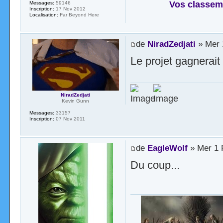
Vos classem
Messages:
59146
Inscription:
17 Nov 2012
Localisation:
Far Beyond Here
de
NiradZedjati
» Mer 
Le projet gagnerait
NiradZedjati
Kevin Gunn
Messages:
33157
Inscription:
07 Nov 2011
de
EagleWolf
» Mer 1 
Du coup...