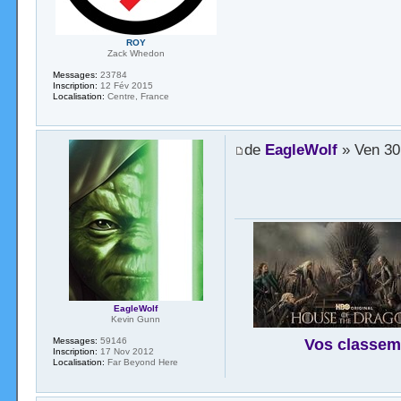
ROY
Zack Whedon
Messages:
23784
Inscription:
12 Fév 2015
Localisation:
Centre, France
de
EagleWolf
» Ven 30
EagleWolf
Kevin Gunn
Vos classem
Messages:
59146
Inscription:
17 Nov 2012
Localisation:
Far Beyond Here