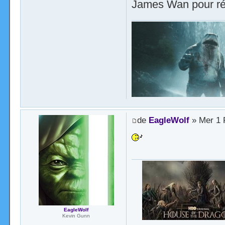
James Wan pour réa
de
EagleWolf
» Mer 1 
EagleWolf
Kevin Gunn