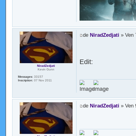
de
NiradZedjati
» Ven 
Edit:
NiradZedjati
Kevin Gunn
Messages:
33157
Inscription:
07 Nov 2011
de
NiradZedjati
» Ven 