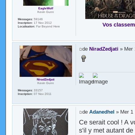
EagleWolf
Kevin Gunn
Messages:
59146
Inscription:
17 Nov 2012
Vos classem
Localisation:
Far Beyond Here
de
NiradZedjati
» Mer 
NiradZedjati
Kevin Gunn
Messages:
33157
Inscription:
07 Nov 2011
de
Adanedhel
» Mer 1 
Ce serait cool ! A v
s'il y met autant de