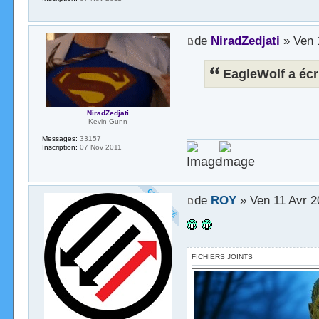
de
NiradZedjati
» Ven 
EagleWolf a écri
NiradZedjati
Kevin Gunn
Messages:
33157
Inscription:
07 Nov 2011
de
ROY
» Ven 11 Avr 2
FICHIERS JOINTS