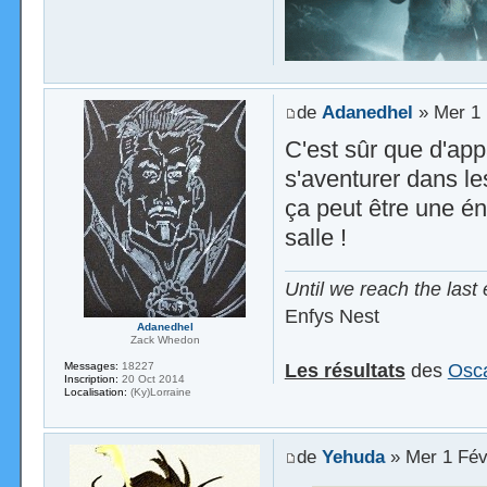
de
Adanedhel
» Mer 1 
C'est sûr que d'app
s'aventurer dans l
ça peut être une é
salle !
Until we reach the last 
Enfys Nest
Adanedhel
Zack Whedon
Les résultats
des
Osca
Messages:
18227
Inscription:
20 Oct 2014
Localisation:
(Ky)Lorraine
de
Yehuda
» Mer 1 Fév