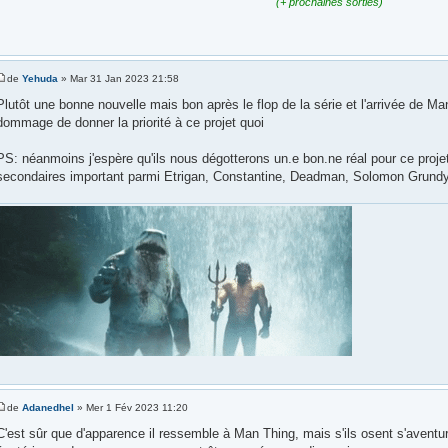
(+ prochaines sorties)
de
Yehuda
» Mar 31 Jan 2023 21:58
Plutôt une bonne nouvelle mais bon après le flop de la série et l'arrivée de 
dommage de donner la priorité à ce projet quoi
PS: néanmoins j'espère qu'ils nous dégotterons un.e bon.ne réal pour ce proj
secondaires important parmi Etrigan, Constantine, Deadman, Solomon Grund
de
Adanedhel
» Mer 1 Fév 2023 11:20
C'est sûr que d'apparence il ressemble à Man Thing, mais s'ils osent s'aventu