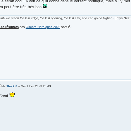
Ce serait cool ! A voir ce qu'il donne dans le versant horrifique, mais s'il y m
ça peut être très très bon
Until we reach the last edge, the last opening, the last star, and can go no higher
- Enfys Nest
Les résultats
des
Oscars Héroïques 2025
sont là !
de
Thor2.0
» Mer 1 Fév 2023 20:43
Great