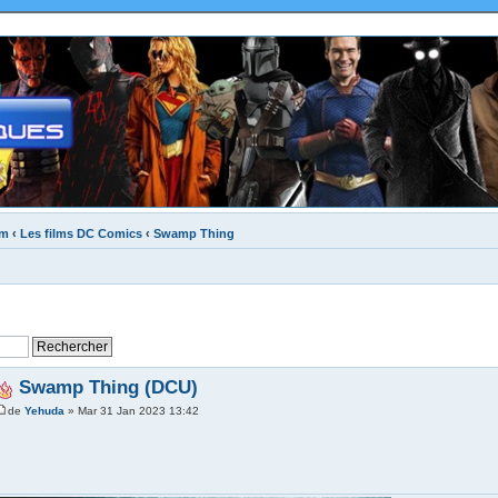
um
‹
Les films DC Comics
‹
Swamp Thing
Swamp Thing (DCU)
de
Yehuda
» Mar 31 Jan 2023 13:42