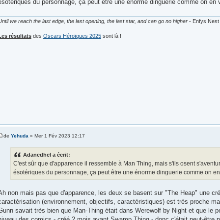
ésotériques du personnage, ça peut être une énorme dinguerie comme on en vo
Until we reach the last edge, the last opening, the last star, and can go no higher
- Enfys Nest
Les résultats
des
Oscars Héroïques 2025
sont là !
de
Yehuda
» Mer 1 Fév 2023 12:17
Adanedhel a écrit:
C'est sûr que d'apparence il ressemble à Man Thing, mais s'ils osent s'aventu
ésotériques du personnage, ça peut être une énorme dinguerie comme on en v
Ah non mais pas que d'apparence, les deux se basent sur "The Heap" une créa
caractérisation (environnement, objectifs, caractéristiques) est très proche ma
Gunn savait très bien que Man-Thing était dans Werewolf by Night et que le p
niveau des comics - créé 2 mois avant Swamp Thing - donc c'était peut-être pas