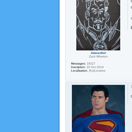
Adanedhel
Zack Whedon
Messages:
18227
Inscription:
20 Oct 2014
Localisation:
(Ky)Lorraine