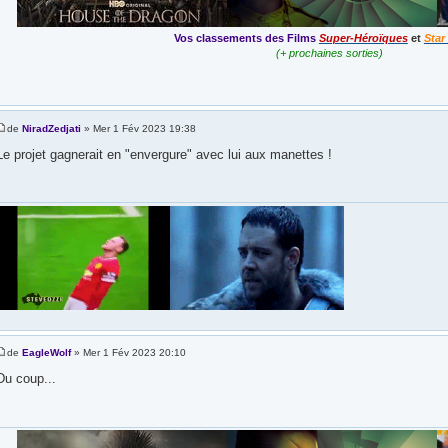
Vos classements des Films
Super-Héroïques
et
Star
(+ prochaines sorties)
de
NiradZedjati
» Mer 1 Fév 2023 19:38
Le projet gagnerait en "envergure" avec lui aux manettes !
de
EagleWolf
» Mer 1 Fév 2023 20:10
Du coup...