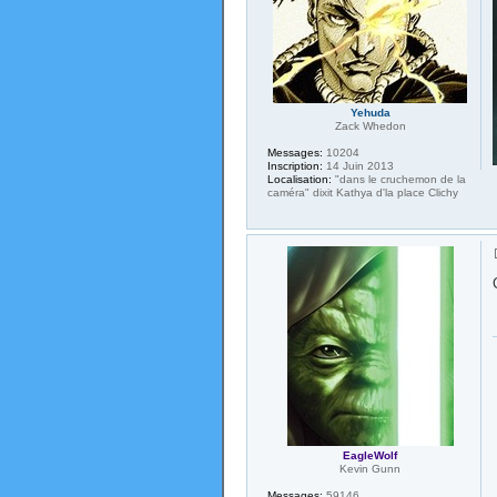
Yehuda
Zack Whedon
Messages:
10204
Inscription:
14 Juin 2013
Localisation:
"dans le cruchemon de la
caméra" dixit Kathya d'la place Clichy
EagleWolf
Kevin Gunn
Messages:
59146