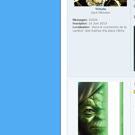
Yehuda
Zack Whedon
Messages:
10204
Inscription:
14 Juin 2013
Localisation:
"dans le cruchemon de la
caméra" dixit Kathya d'la place Clichy