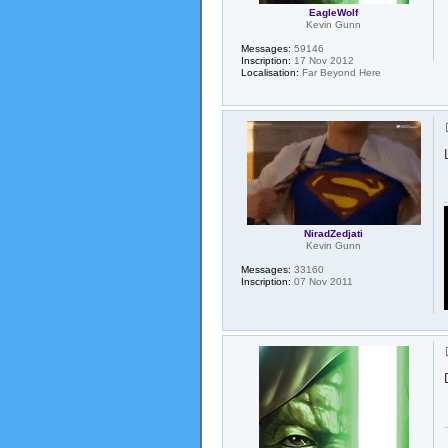
EagleWolf
Kevin Gunn
Messages:
59146
Inscription:
17 Nov 2012
Localisation:
Far Beyond Here
NiradZedjati
Kevin Gunn
Messages:
33160
Inscription:
07 Nov 2011