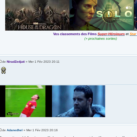
Vos classements des Films
Super-Héroïques
et
Star
(+ prochaines sorties)
de
NiradZedjati
» Mer 1 Fév 2023 20:11
de
Adanedhel
» Mer 1 Fév 2023 20:16