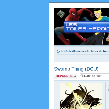
LesToilesHéroïques.fr
‹
Index du for
Swamp Thing (DCU)
Répondre