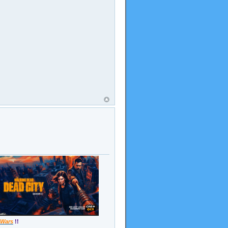
 Wars
!!