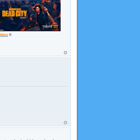
 Wars
!!