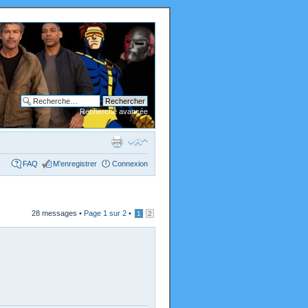
Recherche avancée
FAQ
M’enregistrer
Connexion
28 messages •
Page
1
sur
2
•
1
2