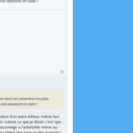
it rarement en salle !
rer dans les méandres les plus
oit rarement en salle !
tion d'un autre éditeur, même leur
is surtout ce que je disais c'est que
ersonnage a l'antériorité même au
 l'idéal d'en faire un des premiers