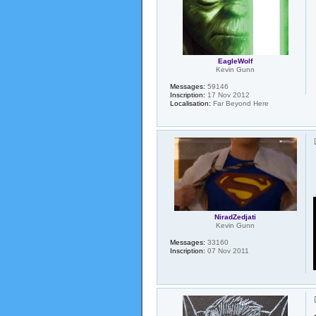
EagleWolf
Kevin Gunn
Messages:
59146
Inscription:
17 Nov 2012
Localisation:
Far Beyond Here
NiradZedjati
Kevin Gunn
Messages:
33160
Inscription:
07 Nov 2011