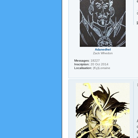
Adanedhel
Zack Whedon
Messages:
18227
Inscription:
20 Oct 2014
Localisation:
(Ky)Lorraine