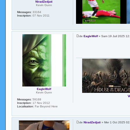
NiradZedjati
Kevin Gunn
Messages:
33164
Inscription:
07 Nov 2011
de
EagleWolf
» Sam 19 Juil 2025 12
EagleWolf
Kevin Gunn
V
Messages:
59169
Inscription:
17 Nov 2012
Localisation:
Far Beyond Here
de
NiradZedjati
» Mer 1 Oct 2025 02