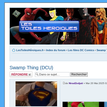
LesToilesHéroïques.fr
‹
Index du forum
‹
Les films DC Comics
‹
Swamp 
Swamp Thing (DCU)
Répondre
de
NiradZedjati
» Mar 20 Mai 2025 0