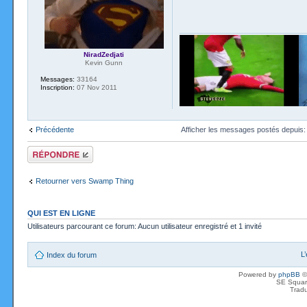
NiradZedjati
Kevin Gunn
Messages:
33164
Inscription:
07 Nov 2011
Précédente
Afficher les messages postés depuis
Répondre
Retourner vers Swamp Thing
QUI EST EN LIGNE
Utilisateurs parcourant ce forum: Aucun utilisateur enregistré et 1 invité
L
Index du forum
Powered by
phpBB
©
SE Squar
Tradu