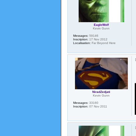
EagleWolf
Kevin Gunn
Messages:
59146
Inscription:
17 Nov 2012
Localisation:
Far Beyond Here
NiradZedjati
Kevin Gunn
Messages:
33160
Inscription:
07 Nov 2011