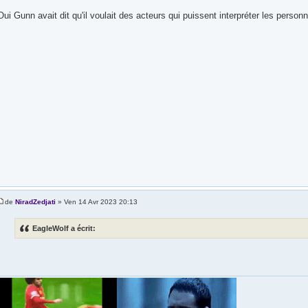
Oui Gunn avait dit qu'il voulait des acteurs qui puissent interpréter les person
de
NiradZedjati
» Ven 14 Avr 2023 20:13
EagleWolf a écrit: