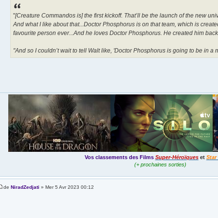
"
[Creature Commandos is] the first kickoff. That’ll be the launch of the new u
And what I like about that...Doctor Phosphorus is on that team, which is cre
favourite person ever...And he loves Doctor Phosphorus. He created him back 
"And so I couldn’t wait to tell Walt like, 'Doctor Phosphorus is going to be in a 
Vos classements des Films
Super-Héroïques
et
Star
(+ prochaines sorties)
de
NiradZedjati
» Mer 5 Avr 2023 00:12