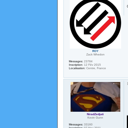
ROY
Zack Whedon
Messages:
23784
Inscription:
12 Fév 2015
Localisation:
Centre, France
NiradZedjati
Kevin Gunn
Messages:
33160
Inscription:
07 Nov 2011