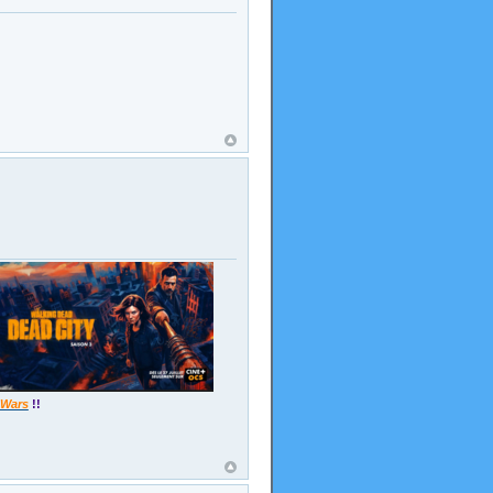
 Wars
!!