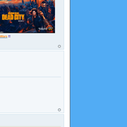
 Wars
!!