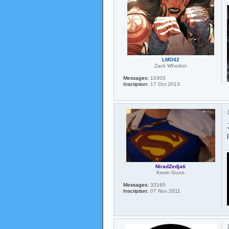
LMO42
Zack Whedon
Messages:
10303
Inscription:
17 Oct 2013
NiradZedjati
Kevin Gunn
Messages:
33160
Inscription:
07 Nov 2011