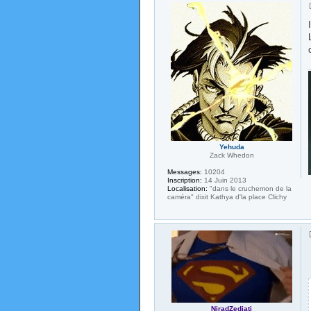
Yehuda
Zack Whedon
Messages:
10204
Inscription:
14 Juin 2013
Localisation:
"dans le cruchemon de la
caméra" dixit Kathya d'la place Clichy
NiradZedjati