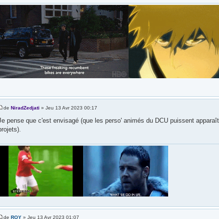
de
NiradZedjati
» Jeu 13 Avr 2023 00:17
Je pense que c'est envisagé (que les perso' animés du DCU puissent apparaîtr
projets).
de
ROY
» Jeu 13 Avr 2023 01:07