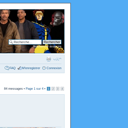
Recherche avancée
FAQ
M’enregistrer
Connexion
84 messages •
Page
1
sur
4
•
1
2
3
4