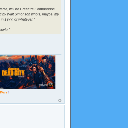
niverse, will be Creature Commandos.
ated by Walt Simonson who’s, maybe, my
in 1977, or whatever."
movie.'
"
 Wars
!!