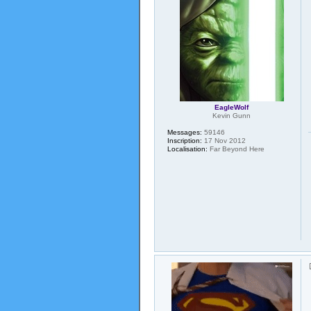
EagleWolf
Kevin Gunn
Messages:
59146
Inscription:
17 Nov 2012
Localisation:
Far Beyond Here