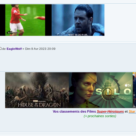
de
EagleWolf
» Dim 9 Avr 2023 20:09
Vos classements des Films
Super-Héroïques
et
Star
(+ prochaines sorties)