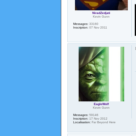
NiradZedjati
Kevin Gunn
Messages:
33160
Inscription:
07 Nov 2011
EagleWolf
Kevin Gunn
Messages:
59146
Inscription:
17 Nov 2012
Localisation:
Far Beyond Here